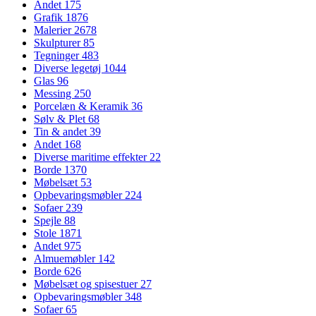
Andet
175
Grafik
1876
Malerier
2678
Skulpturer
85
Tegninger
483
Diverse legetøj
1044
Glas
96
Messing
250
Porcelæn & Keramik
36
Sølv & Plet
68
Tin & andet
39
Andet
168
Diverse maritime effekter
22
Borde
1370
Møbelsæt
53
Opbevaringsmøbler
224
Sofaer
239
Spejle
88
Stole
1871
Andet
975
Almuemøbler
142
Borde
626
Møbelsæt og spisestuer
27
Opbevaringsmøbler
348
Sofaer
65