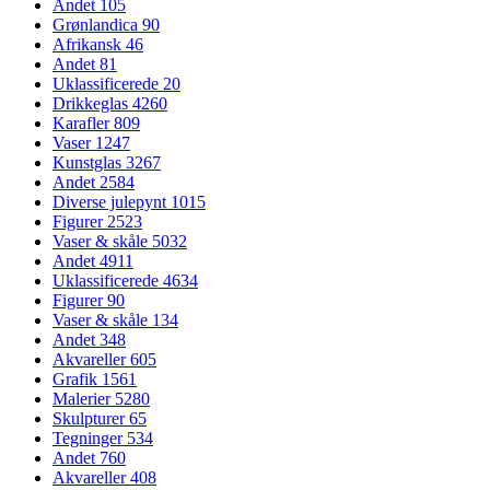
Andet
105
Grønlandica
90
Afrikansk
46
Andet
81
Uklassificerede
20
Drikkeglas
4260
Karafler
809
Vaser
1247
Kunstglas
3267
Andet
2584
Diverse julepynt
1015
Figurer
2523
Vaser & skåle
5032
Andet
4911
Uklassificerede
4634
Figurer
90
Vaser & skåle
134
Andet
348
Akvareller
605
Grafik
1561
Malerier
5280
Skulpturer
65
Tegninger
534
Andet
760
Akvareller
408