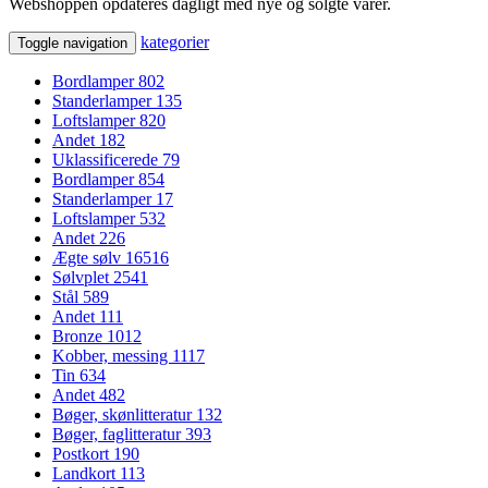
Webshoppen opdateres dagligt med nye og solgte varer.
kategorier
Toggle navigation
Bordlamper
802
Standerlamper
135
Loftslamper
820
Andet
182
Uklassificerede
79
Bordlamper
854
Standerlamper
17
Loftslamper
532
Andet
226
Ægte sølv
16516
Sølvplet
2541
Stål
589
Andet
111
Bronze
1012
Kobber, messing
1117
Tin
634
Andet
482
Bøger, skønlitteratur
132
Bøger, faglitteratur
393
Postkort
190
Landkort
113