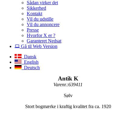
Sådan virker det
Sikkerhed
Kontakt
Vil du udstille
Vil du annoncere
Presse
Hvorfor X er ?
Garanteret Nedsat
Gå til Web Version
Dansk
English
Deutsch
Antik K
Varenr.:639411
Sølv
Stort bogmærke i kraftig kvalitet fra ca. 1920