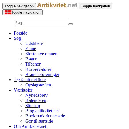
Toggle navigation
Toggle navigation
Toggle navigation
Forside
Søg
Udstillere
Emne
Sidste nye emner
Bøger
Tilbehør
Konservatorer
Brancheforeninger
Jeg fandt det ikke
Opslagstavlen
Værktøjer
Nyhedsbrev
Kalenderen
Sitemap
Blog.antikvitet.net
Bookmark denne side
Gør til startside
Om Antikvitet.net