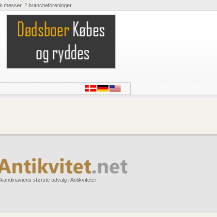
ik messer,
2
brancheforeninger.
kandinaviens største udvalg i Antikviteter