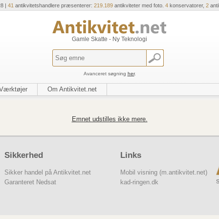
28 |
41
antikvitetshandlere præsenterer:
219.189
antikviteter med foto.
4
konservatorer,
2
ant
Gamle Skatte - Ny Teknologi
Avanceret søgning
her
.
Værktøjer
Om Antikvitet.net
Emnet udstilles ikke mere.
Sikkerhed
Links
Sikker handel på Antikvitet.net
Mobil visning (m.antikvitet.net)
S
Garanteret Nedsat
kad-ringen.dk