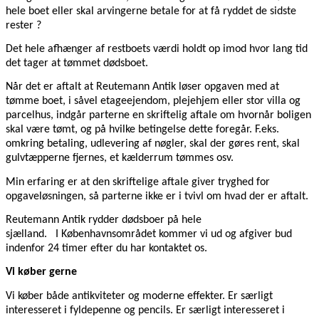
hele boet eller skal arvingerne betale for at få ryddet de sidste
rester ?
Det hele afhænger af restboets værdi holdt op imod hvor lang tid
det tager at tømmet dødsboet.
Når det er aftalt at Reutemann Antik løser opgaven med at
tømme boet, i såvel etageejendom, plejehjem eller stor villa og
parcelhus, indgår parterne en skriftelig aftale om hvornår boligen
skal være tømt, og på hvilke betingelse dette foregår. F.eks.
omkring betaling, udlevering af nøgler, skal der gøres rent, skal
gulvtæpperne fjernes, et kælderrum tømmes osv.
Min erfaring er at den skriftelige aftale giver tryghed for
opgaveløsningen, så parterne ikke er i tvivl om hvad der er aftalt.
Reutemann Antik rydder dødsboer på hele
sjælland. I Københavnsområdet kommer vi ud og afgiver bud
indenfor 24 timer efter du har kontaktet os.
Vi køber gerne
Vi køber både antikviteter og moderne effekter. Er særligt
interesseret i fyldepenne og pencils. Er særligt interesseret i