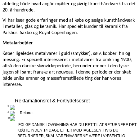
afdeling både hvad angår møbler og øvrigt kunsthåndværk fra det
20. århundrede.
Vi har især gode erfaringer med at købe og sælge kunsthåndværk
i metaller, glas og keramik. Har specielt kunder til keramik fra
Palshus, Saxbo og Royal Copenhagen.
Metalarbejder
Køber ligeledes metalvarer i guld (smykker), sølv, kobber, tin og
messing. Er specielt interesseret i metalvarer fra omkring 1900,
altså den danske skønvirkeperiode, herunder emner i den tyske
jugen stil samt franske art nouveau. I denne periode er der skab
både unika emner og massefremstillede ting der har vores
interesse.
Reklamationsret & Fortrydelsesret
Returret:
IFØLGE DANSK LOVGIVNING HAR DU RET TIL AT RETURNERE DET
KØBTE INDEN 14 DAGE EFTER MODTAGELSEN. HVIS DU
RETURNERER, SKAL VAREN/VARERNE VÆRE I VÆSENTLIG