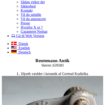
Sådan virker det
Sikkerhed
Kontakt
Vil du udstille
Vil du annoncere
Presse
Hvorfor X er ?
Garanteret Nedsat
Gå til Web Version
Dansk
English
Deutsch
Reutemann Antik
Varenr.:639381
L. Hjorth vædder i keramik af Gertrud Kudielka