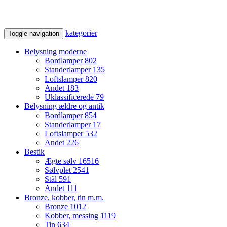
kategorier
Toggle navigation
Belysning moderne
Bordlamper
802
Standerlamper
135
Loftslamper
820
Andet
183
Uklassificerede
79
Belysning ældre og antik
Bordlamper
854
Standerlamper
17
Loftslamper
532
Andet
226
Bestik
Ægte sølv
16516
Sølvplet
2541
Stål
591
Andet
111
Bronze, kobber, tin m.m.
Bronze
1012
Kobber, messing
1119
Tin
634