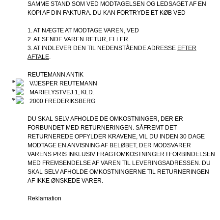
SAMME STAND SOM VED MODTAGELSEN OG LEDSAGET AF EN
KOPI AF DIN FAKTURA. DU KAN FORTRYDE ET KØB VED
1. AT NÆGTE AT MODTAGE VAREN, VED
2. AT SENDE VAREN RETUR, ELLER
3. AT INDLEVER DEN TIL NEDENSTÅENDE ADRESSE
EFTER
AFTALE
.
REUTEMANN ANTIK
V/JESPER REUTEMANN
MARIELYSTVEJ 1, KLD.
2000 FREDERIKSBERG
DU SKAL SELV AFHOLDE DE OMKOSTNINGER, DER ER
FORBUNDET MED RETURNERINGEN. SÅFREMT DET
RETURNEREDE OPFYLDER KRAVENE, VIL DU INDEN 30 DAGE
MODTAGE EN ANVISNING AF BELØBET, DER MODSVARER
VARENS PRIS INKLUSIV FRAGTOMKOSTNINGER I FORBINDELSEN
MED FREMSENDELSE AF VAREN TIL LEVERINGSADRESSEN. DU
SKAL SELV AFHOLDE OMKOSTNINGERNE TIL RETURNERINGEN
AF IKKE ØNSKEDE VARER.
Reklamation