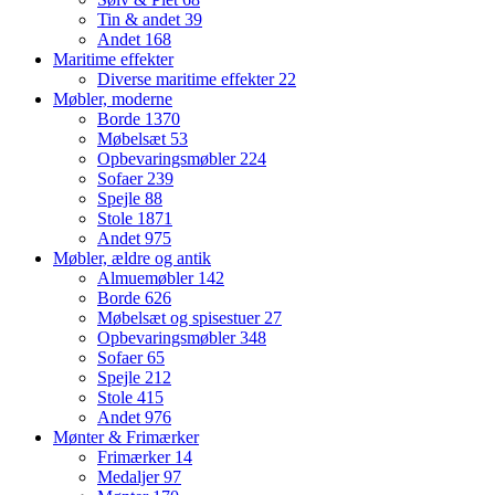
Tin & andet
39
Andet
168
Maritime effekter
Diverse maritime effekter
22
Møbler, moderne
Borde
1370
Møbelsæt
53
Opbevaringsmøbler
224
Sofaer
239
Spejle
88
Stole
1871
Andet
975
Møbler, ældre og antik
Almuemøbler
142
Borde
626
Møbelsæt og spisestuer
27
Opbevaringsmøbler
348
Sofaer
65
Spejle
212
Stole
415
Andet
976
Mønter & Frimærker
Frimærker
14
Medaljer
97