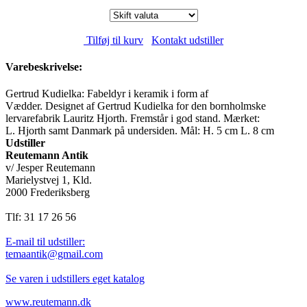
Tilføj til kurv
Kontakt udstiller
Varebeskrivelse:
Gertrud Kudielka: Fabeldyr i keramik i form af
Vædder. Designet af Gertrud Kudielka for den bornholmske
lervarefabrik Lauritz Hjorth. Fremstår i god stand. Mærket:
L. Hjorth samt Danmark på undersiden. Mål: H. 5 cm L. 8 cm
Udstiller
Reutemann Antik
v/ Jesper Reutemann
Marielystvej 1, Kld.
2000 Frederiksberg
Tlf: 31 17 26 56
E-mail til udstiller:
temaantik@gmail.com
Se varen i udstillers eget katalog
www.reutemann.dk