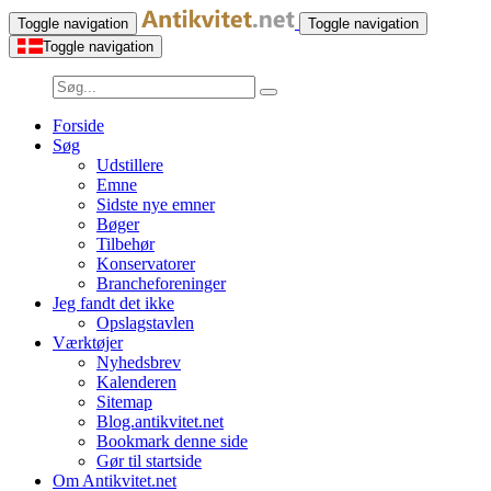
Toggle navigation
Toggle navigation
Toggle navigation
Forside
Søg
Udstillere
Emne
Sidste nye emner
Bøger
Tilbehør
Konservatorer
Brancheforeninger
Jeg fandt det ikke
Opslagstavlen
Værktøjer
Nyhedsbrev
Kalenderen
Sitemap
Blog.antikvitet.net
Bookmark denne side
Gør til startside
Om Antikvitet.net