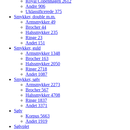
Royal Copenhagen
2612
Andre
906
Uklassificerede
375
Smykker, double m.m.
Armsmykker
49
Brocher
44
Halssmykker
235
Ringe
23
Andet
151
Smykker, guld
Armsmykker
1348
Brocher
163
Halssmykker
2050
Ringe
2718
Andet
1087
Smykker, sølv
Armsmykker
2273
Brocher
567
Halssmykker
4708
Ringe
1837
Andet
3371
Sølv
Korpus
5663
Andet
1919
Sølvplet