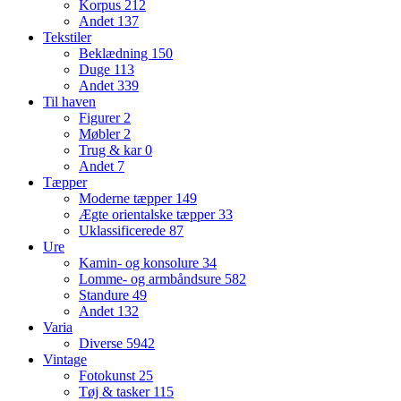
Korpus
212
Andet
137
Tekstiler
Beklædning
150
Duge
113
Andet
339
Til haven
Figurer
2
Møbler
2
Trug & kar
0
Andet
7
Tæpper
Moderne tæpper
149
Ægte orientalske tæpper
33
Uklassificerede
87
Ure
Kamin- og konsolure
34
Lomme- og armbåndsure
582
Standure
49
Andet
132
Varia
Diverse
5942
Vintage
Fotokunst
25
Tøj & tasker
115