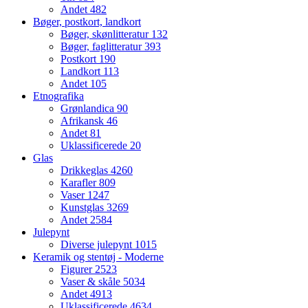
Andet
482
Bøger, postkort, landkort
Bøger, skønlitteratur
132
Bøger, faglitteratur
393
Postkort
190
Landkort
113
Andet
105
Etnografika
Grønlandica
90
Afrikansk
46
Andet
81
Uklassificerede
20
Glas
Drikkeglas
4260
Karafler
809
Vaser
1247
Kunstglas
3269
Andet
2584
Julepynt
Diverse julepynt
1015
Keramik og stentøj - Moderne
Figurer
2523
Vaser & skåle
5034
Andet
4913
Uklassificerede
4634