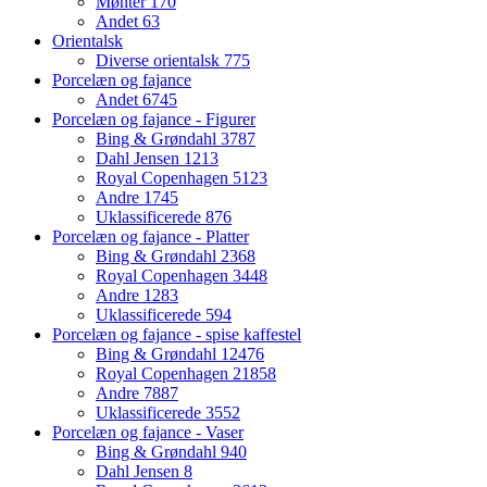
Mønter
170
Andet
63
Orientalsk
Diverse orientalsk
775
Porcelæn og fajance
Andet
6745
Porcelæn og fajance - Figurer
Bing & Grøndahl
3787
Dahl Jensen
1213
Royal Copenhagen
5123
Andre
1745
Uklassificerede
876
Porcelæn og fajance - Platter
Bing & Grøndahl
2368
Royal Copenhagen
3448
Andre
1283
Uklassificerede
594
Porcelæn og fajance - spise kaffestel
Bing & Grøndahl
12476
Royal Copenhagen
21858
Andre
7887
Uklassificerede
3552
Porcelæn og fajance - Vaser
Bing & Grøndahl
940
Dahl Jensen
8