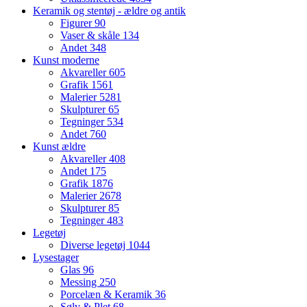
Keramik og stentøj - ældre og antik
Figurer
90
Vaser & skåle
134
Andet
348
Kunst moderne
Akvareller
605
Grafik
1561
Malerier
5281
Skulpturer
65
Tegninger
534
Andet
760
Kunst ældre
Akvareller
408
Andet
175
Grafik
1876
Malerier
2678
Skulpturer
85
Tegninger
483
Legetøj
Diverse legetøj
1044
Lysestager
Glas
96
Messing
250
Porcelæn & Keramik
36
Sølv & Plet
68