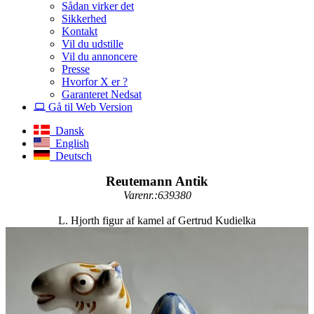
Sådan virker det
Sikkerhed
Kontakt
Vil du udstille
Vil du annoncere
Presse
Hvorfor X er ?
Garanteret Nedsat
Gå til Web Version
Dansk
English
Deutsch
Reutemann Antik
Varenr.:639380
L. Hjorth figur af kamel af Gertrud Kudielka