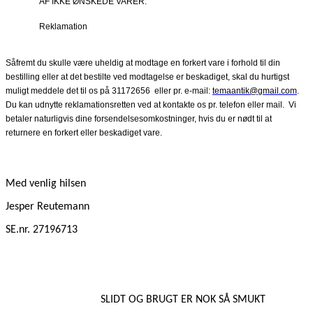
AF IKKE ØNSKEDE VARER.
Reklamation
Såfremt du skulle være uheldig at modtage en forkert vare i forhold til din
bestilling eller at det bestilte ved modtagelse er beskadiget, skal du hurtigst
muligt meddele det til os på 31172656
eller pr. e-mail:
temaantik@gmail.com
.
Du kan udnytte reklamationsretten ved at kontakte os pr. telefon eller mail.
Vi
betaler naturligvis dine forsendelsesomkostninger, hvis du er nødt til at
returnere en forkert eller beskadiget vare.
Med venlig hilsen
Jesper Reutemann
SE.nr. 27196713
SLIDT OG BRUGT ER NOK SÅ SMUKT