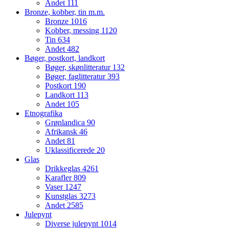
Andet
111
Bronze, kobber, tin m.m.
Bronze
1016
Kobber, messing
1120
Tin
634
Andet
482
Bøger, postkort, landkort
Bøger, skønlitteratur
132
Bøger, faglitteratur
393
Postkort
190
Landkort
113
Andet
105
Etnografika
Grønlandica
90
Afrikansk
46
Andet
81
Uklassificerede
20
Glas
Drikkeglas
4261
Karafler
809
Vaser
1247
Kunstglas
3273
Andet
2585
Julepynt
Diverse julepynt
1014