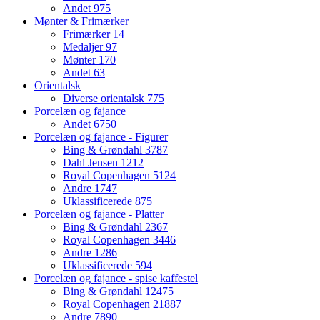
Andet
975
Mønter & Frimærker
Frimærker
14
Medaljer
97
Mønter
170
Andet
63
Orientalsk
Diverse orientalsk
775
Porcelæn og fajance
Andet
6750
Porcelæn og fajance - Figurer
Bing & Grøndahl
3787
Dahl Jensen
1212
Royal Copenhagen
5124
Andre
1747
Uklassificerede
875
Porcelæn og fajance - Platter
Bing & Grøndahl
2367
Royal Copenhagen
3446
Andre
1286
Uklassificerede
594
Porcelæn og fajance - spise kaffestel
Bing & Grøndahl
12475
Royal Copenhagen
21887
Andre
7890