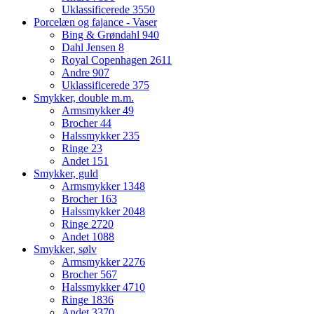
Uklassificerede
3550
Porcelæn og fajance - Vaser
Bing & Grøndahl
940
Dahl Jensen
8
Royal Copenhagen
2611
Andre
907
Uklassificerede
375
Smykker, double m.m.
Armsmykker
49
Brocher
44
Halssmykker
235
Ringe
23
Andet
151
Smykker, guld
Armsmykker
1348
Brocher
163
Halssmykker
2048
Ringe
2720
Andet
1088
Smykker, sølv
Armsmykker
2276
Brocher
567
Halssmykker
4710
Ringe
1836
Andet
3370