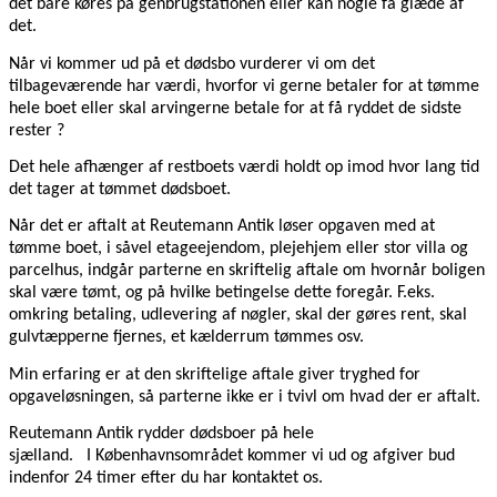
det bare køres på genbrugstationen eller kan nogle få glæde af
det.
Når vi kommer ud på et dødsbo vurderer vi om det
tilbageværende har værdi, hvorfor vi gerne betaler for at tømme
hele boet eller skal arvingerne betale for at få ryddet de sidste
rester ?
Det hele afhænger af restboets værdi holdt op imod hvor lang tid
det tager at tømmet dødsboet.
Når det er aftalt at Reutemann Antik løser opgaven med at
tømme boet, i såvel etageejendom, plejehjem eller stor villa og
parcelhus, indgår parterne en skriftelig aftale om hvornår boligen
skal være tømt, og på hvilke betingelse dette foregår. F.eks.
omkring betaling, udlevering af nøgler, skal der gøres rent, skal
gulvtæpperne fjernes, et kælderrum tømmes osv.
Min erfaring er at den skriftelige aftale giver tryghed for
opgaveløsningen, så parterne ikke er i tvivl om hvad der er aftalt.
Reutemann Antik rydder dødsboer på hele
sjælland. I Københavnsområdet kommer vi ud og afgiver bud
indenfor 24 timer efter du har kontaktet os.