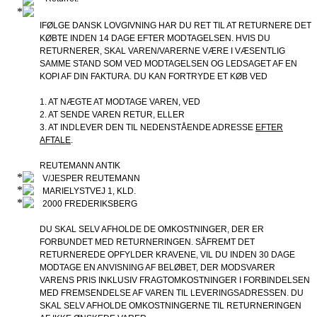
IFØLGE DANSK LOVGIVNING HAR DU RET TIL AT RETURNERE DET
KØBTE INDEN 14 DAGE EFTER MODTAGELSEN. HVIS DU
RETURNERER, SKAL VAREN/VARERNE VÆRE I VÆSENTLIG
SAMME STAND SOM VED MODTAGELSEN OG LEDSAGET AF EN
KOPI AF DIN FAKTURA. DU KAN FORTRYDE ET KØB VED
1. AT NÆGTE AT MODTAGE VAREN, VED
2. AT SENDE VAREN RETUR, ELLER
3. AT INDLEVER DEN TIL NEDENSTÅENDE ADRESSE
EFTER
AFTALE
.
REUTEMANN ANTIK
V/JESPER REUTEMANN
MARIELYSTVEJ 1, KLD.
2000 FREDERIKSBERG
DU SKAL SELV AFHOLDE DE OMKOSTNINGER, DER ER
FORBUNDET MED RETURNERINGEN. SÅFREMT DET
RETURNEREDE OPFYLDER KRAVENE, VIL DU INDEN 30 DAGE
MODTAGE EN ANVISNING AF BELØBET, DER MODSVARER
VARENS PRIS INKLUSIV FRAGTOMKOSTNINGER I FORBINDELSEN
MED FREMSENDELSE AF VAREN TIL LEVERINGSADRESSEN. DU
SKAL SELV AFHOLDE OMKOSTNINGERNE TIL RETURNERINGEN