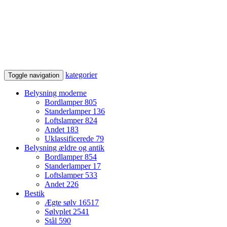
kategorier
Toggle navigation
Belysning moderne
Bordlamper
805
Standerlamper
136
Loftslamper
824
Andet
183
Uklassificerede
79
Belysning ældre og antik
Bordlamper
854
Standerlamper
17
Loftslamper
533
Andet
226
Bestik
Ægte sølv
16517
Sølvplet
2541
Stål
590