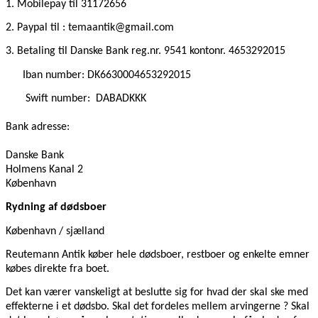
1. Mobilepay
til 31172656
2. Paypal til : temaantik@gmail.com
3. Betaling til Danske Bank reg.nr. 9541 kontonr. 4653292015
Iban number: DK6630004653292015
Swift number:
DABADKKK
Bank adresse:
Danske Bank
Holmens Kanal 2
København
Rydning af dødsboer
København / sjælland
Reutemann Antik køber hele dødsboer, restboer og enkelte emner
købes direkte fra boet.
Det kan værer vanskeligt at beslutte sig for hvad der skal ske med
effekterne i et dødsbo. Skal det fordeles mellem arvingerne ? Skal