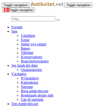
Toggle navigation
Toggle navigation
Toggle navigation
Forside
Søg
Udstillere
Emne
Sidste nye emner
Bøger
Tilbehør
Konservatorer
Brancheforeninger
Jeg fandt det ikke
Opslagstavlen
Værktøjer
Nyhedsbrev
Kalenderen
Sitemap
Blog.antikvitet.net
Bookmark denne side
Gør til startside
Om Antikvitet.net