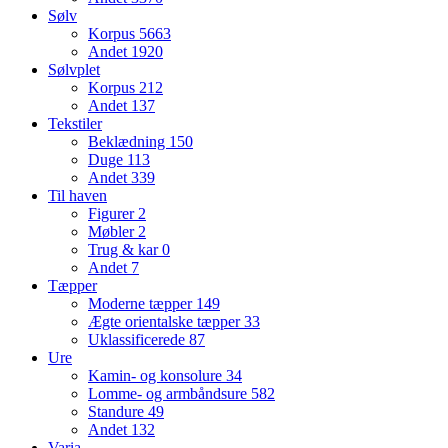
Sølv
Korpus
5663
Andet
1920
Sølvplet
Korpus
212
Andet
137
Tekstiler
Beklædning
150
Duge
113
Andet
339
Til haven
Figurer
2
Møbler
2
Trug & kar
0
Andet
7
Tæpper
Moderne tæpper
149
Ægte orientalske tæpper
33
Uklassificerede
87
Ure
Kamin- og konsolure
34
Lomme- og armbåndsure
582
Standure
49
Andet
132
Varia