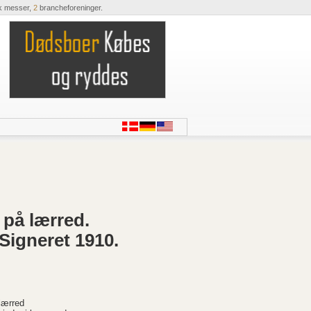
k messer,
2
brancheforeninger.
 på lærred.
Signeret 1910.
lærred