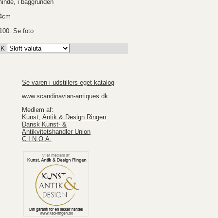
inde, i baggrunden
84cm
100. Se foto
KK
Se varen i udstillers eget katalog
www.scandinavian-antiques.dk
Medlem af:
Kunst, Antik & Design Ringen
Dansk Kunst- &
Antikvitetshandler Union
C.I.N.O.A.