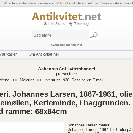
5 |
41
antikvitetshandlere præsenterer:
219.279
antikviteter med foto.
4
konservatorer,
2
anti
Gamle Skatte - Ny Teknologi
Avanceret søgning
her
.
Værktøjer
Om Antikvitet.net
Aabenraa Antikvitetshandel
præsenterer
derne
>>
Malerier
>>
Internt nr.: 936
Send os en E-mail
i. Johannes Larsen, 1867-1961, olie
møllen, Kerteminde, i baggrunden. 
ed ramme: 68x84cm
Johannes Larsen maleri
Johannes Larsen, 1867-1961, olie på 