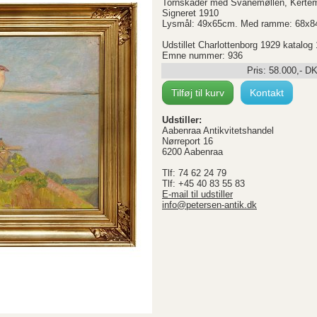
Tornskader med Svanemøllen, Kertem
Signeret 1910
Lysmål: 49x65cm. Med ramme: 68x
Udstillet Charlottenborg 1929 katalog 
Emne nummer: 936
Pris:
58.000
,-
D
Tilføj til kurv
Kontakt
Udstiller:
Aabenraa Antikvitetshandel
Nørreport 16
6200 Aabenraa
Tlf: 74 62 24 79
Tlf: +45 40 83 55 83
E-mail til udstiller
info@petersen-antik.dk