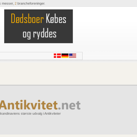
k messer,
2
brancheforeninger.
kandinaviens største udvalg i Antikviteter