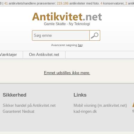
8 |
41
antikvitetshandlere præsenterer:
219.186
antikviteter med foto.
4
konservatorer,
2
anti
Gamle Skatte - Ny Teknologi
Avanceret søgning
her
.
Værktøjer
Om Antikvitet.net
Emnet udstilles ikke mere.
Sikkerhed
Links
Sikker handel på Antikvitet.net
Mobil visning (m.antikvitet.net)
S
Garanteret Nedsat
kad-ringen.dk