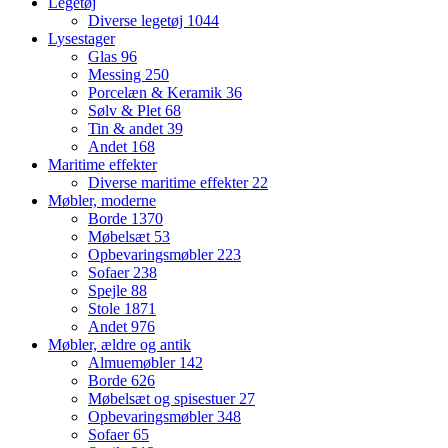
Legetøj
Diverse legetøj
1044
Lysestager
Glas
96
Messing
250
Porcelæn & Keramik
36
Sølv & Plet
68
Tin & andet
39
Andet
168
Maritime effekter
Diverse maritime effekter
22
Møbler, moderne
Borde
1370
Møbelsæt
53
Opbevaringsmøbler
223
Sofaer
238
Spejle
88
Stole
1871
Andet
976
Møbler, ældre og antik
Almuemøbler
142
Borde
626
Møbelsæt og spisestuer
27
Opbevaringsmøbler
348
Sofaer
65