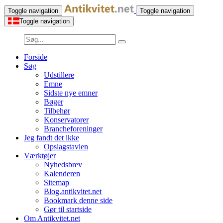
Toggle navigation
Toggle navigation
Toggle navigation
Forside
Søg
Udstillere
Emne
Sidste nye emner
Bøger
Tilbehør
Konservatorer
Brancheforeninger
Jeg fandt det ikke
Opslagstavlen
Værktøjer
Nyhedsbrev
Kalenderen
Sitemap
Blog.antikvitet.net
Bookmark denne side
Gør til startside
Om Antikvitet.net