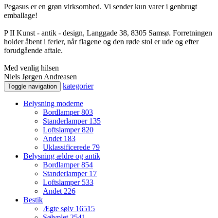
Pegasus er en grøn virksomhed. Vi sender kun varer i genbrugt
emballage!
P II Kunst - antik - design, Langgade 38, 8305 Samsø. Forretningen
holder åbent i ferier, når flagene og den røde stol er ude og efter
forudgående aftale.
Med venlig hilsen
Niels Jørgen Andreasen
kategorier
Toggle navigation
Belysning moderne
Bordlamper
803
Standerlamper
135
Loftslamper
820
Andet
183
Uklassificerede
79
Belysning ældre og antik
Bordlamper
854
Standerlamper
17
Loftslamper
533
Andet
226
Bestik
Ægte sølv
16515
Sølvplet
2541