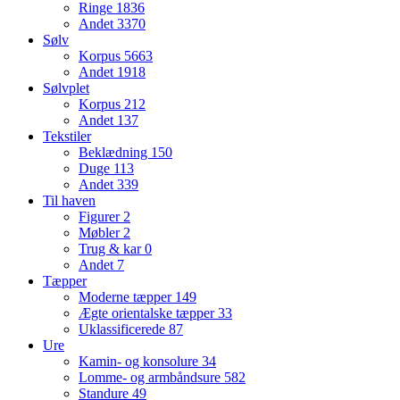
Ringe
1836
Andet
3370
Sølv
Korpus
5663
Andet
1918
Sølvplet
Korpus
212
Andet
137
Tekstiler
Beklædning
150
Duge
113
Andet
339
Til haven
Figurer
2
Møbler
2
Trug & kar
0
Andet
7
Tæpper
Moderne tæpper
149
Ægte orientalske tæpper
33
Uklassificerede
87
Ure
Kamin- og konsolure
34
Lomme- og armbåndsure
582
Standure
49