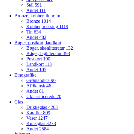
Stål
591
Andet
111
Bronze, kobber, tin m.m.
Bronze
1014
Kobber, messing
1119
Tin
634
Andet
482
Bøger, postkort, landkort
Bøger, skønlitteratur
132
Bøger, faglitteratur
393
Postkort
190
Landkort
113
Andet
105
Etnografika
Grønlandica
90
Afrikansk
46
Andet
81
Uklassificerede
20
Glas
Drikkeglas
4263
Karafler
809
Vaser
1247
Kunstglas
3273
Andet
2584