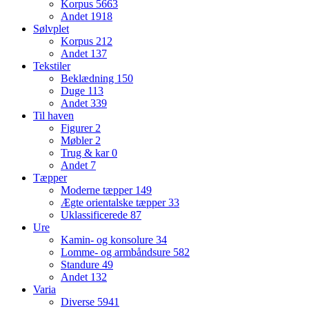
Korpus
5663
Andet
1918
Sølvplet
Korpus
212
Andet
137
Tekstiler
Beklædning
150
Duge
113
Andet
339
Til haven
Figurer
2
Møbler
2
Trug & kar
0
Andet
7
Tæpper
Moderne tæpper
149
Ægte orientalske tæpper
33
Uklassificerede
87
Ure
Kamin- og konsolure
34
Lomme- og armbåndsure
582
Standure
49
Andet
132
Varia
Diverse
5941