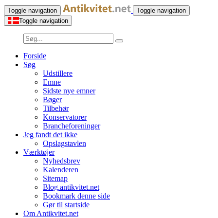
Toggle navigation
Toggle navigation
Toggle navigation
Forside
Søg
Udstillere
Emne
Sidste nye emner
Bøger
Tilbehør
Konservatorer
Brancheforeninger
Jeg fandt det ikke
Opslagstavlen
Værktøjer
Nyhedsbrev
Kalenderen
Sitemap
Blog.antikvitet.net
Bookmark denne side
Gør til startside
Om Antikvitet.net