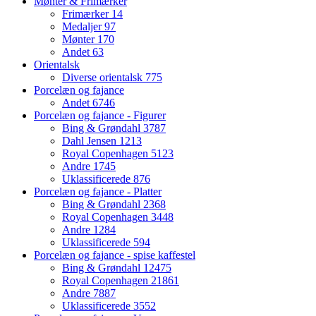
Mønter & Frimærker
Frimærker
14
Medaljer
97
Mønter
170
Andet
63
Orientalsk
Diverse orientalsk
775
Porcelæn og fajance
Andet
6746
Porcelæn og fajance - Figurer
Bing & Grøndahl
3787
Dahl Jensen
1213
Royal Copenhagen
5123
Andre
1745
Uklassificerede
876
Porcelæn og fajance - Platter
Bing & Grøndahl
2368
Royal Copenhagen
3448
Andre
1284
Uklassificerede
594
Porcelæn og fajance - spise kaffestel
Bing & Grøndahl
12475
Royal Copenhagen
21861
Andre
7887
Uklassificerede
3552