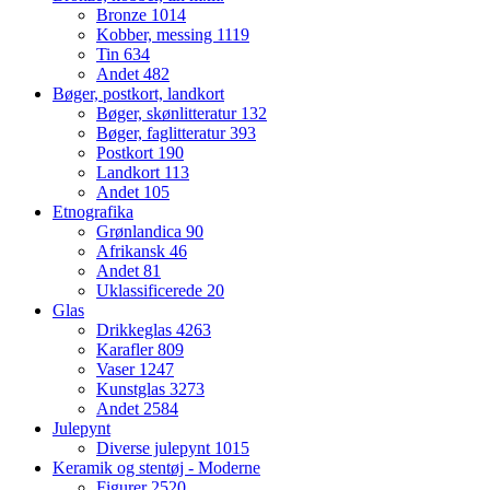
Bronze
1014
Kobber, messing
1119
Tin
634
Andet
482
Bøger, postkort, landkort
Bøger, skønlitteratur
132
Bøger, faglitteratur
393
Postkort
190
Landkort
113
Andet
105
Etnografika
Grønlandica
90
Afrikansk
46
Andet
81
Uklassificerede
20
Glas
Drikkeglas
4263
Karafler
809
Vaser
1247
Kunstglas
3273
Andet
2584
Julepynt
Diverse julepynt
1015
Keramik og stentøj - Moderne
Figurer
2520