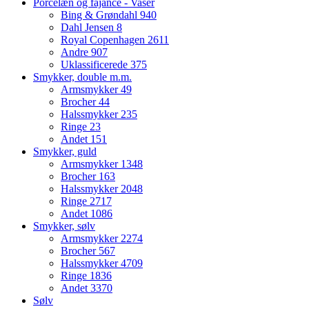
Porcelæn og fajance - Vaser
Bing & Grøndahl
940
Dahl Jensen
8
Royal Copenhagen
2611
Andre
907
Uklassificerede
375
Smykker, double m.m.
Armsmykker
49
Brocher
44
Halssmykker
235
Ringe
23
Andet
151
Smykker, guld
Armsmykker
1348
Brocher
163
Halssmykker
2048
Ringe
2717
Andet
1086
Smykker, sølv
Armsmykker
2274
Brocher
567
Halssmykker
4709
Ringe
1836
Andet
3370
Sølv