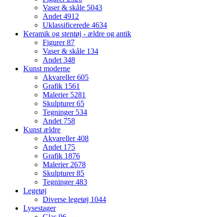
Vaser & skåle
5043
Andet
4912
Uklassificerede
4634
Keramik og stentøj - ældre og antik
Figurer
87
Vaser & skåle
134
Andet
348
Kunst moderne
Akvareller
605
Grafik
1561
Malerier
5281
Skulpturer
65
Tegninger
534
Andet
758
Kunst ældre
Akvareller
408
Andet
175
Grafik
1876
Malerier
2678
Skulpturer
85
Tegninger
483
Legetøj
Diverse legetøj
1044
Lysestager
Glas
96