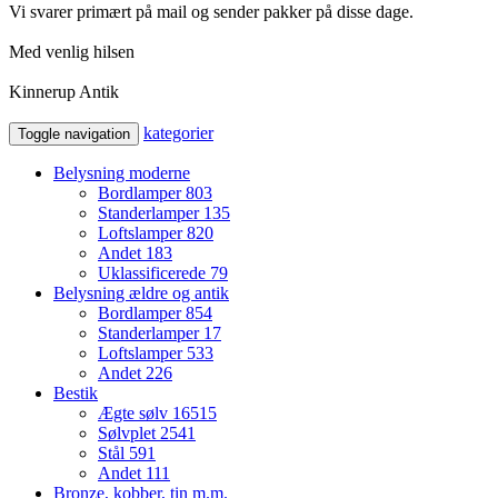
Vi svarer primært på mail og sender pakker på disse dage.
Med venlig hilsen
Kinnerup Antik
kategorier
Toggle navigation
Belysning moderne
Bordlamper
803
Standerlamper
135
Loftslamper
820
Andet
183
Uklassificerede
79
Belysning ældre og antik
Bordlamper
854
Standerlamper
17
Loftslamper
533
Andet
226
Bestik
Ægte sølv
16515
Sølvplet
2541
Stål
591
Andet
111
Bronze, kobber, tin m.m.