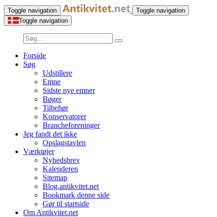
Toggle navigation
Toggle navigation
Toggle navigation
Forside
Søg
Udstillere
Emne
Sidste nye emner
Bøger
Tilbehør
Konservatorer
Brancheforeninger
Jeg fandt det ikke
Opslagstavlen
Værktøjer
Nyhedsbrev
Kalenderen
Sitemap
Blog.antikvitet.net
Bookmark denne side
Gør til startside
Om Antikvitet.net