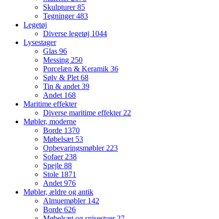
Skulpturer
85
Tegninger
483
Legetøj
Diverse legetøj
1044
Lysestager
Glas
96
Messing
250
Porcelæn & Keramik
36
Sølv & Plet
68
Tin & andet
39
Andet
168
Maritime effekter
Diverse maritime effekter
22
Møbler, moderne
Borde
1370
Møbelsæt
53
Opbevaringsmøbler
223
Sofaer
238
Spejle
88
Stole
1871
Andet
976
Møbler, ældre og antik
Almuemøbler
142
Borde
626
Møbelsæt og spisestuer
27