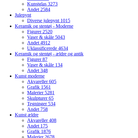
Kunstglas
3273
Andet
2584
Julepynt
Diverse julepynt
1015
Keramik og stentøj - Moderne
Figurer
2520
Vaser & skåle
5043
Andet
4912
Uklassificerede
4634
Keramik og stentøj - ældre og antik
Figurer
87
Vaser & skåle
134
Andet
348
Kunst moderne
Akvareller
605
Grafik
1561
Malerier
5281
Skulpturer
65
Tegninger
534
Andet
758
Kunst ældre
Akvareller
408
Andet
175
Grafik
1876
Malerier
2678