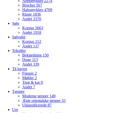
Armsmykker
2274
Brocher
567
Halssmykker
4709
Ringe
1836
Andet
3370
Sølv
Korpus
5663
Andet
1918
Sølvplet
Korpus
212
Andet
137
Tekstiler
Beklædning
150
Duge
113
Andet
339
Til haven
Figurer
2
Møbler
2
Trug & kar
0
Andet
7
Tæpper
Moderne tæpper
149
Ægte orientalske tæpper
33
Uklassificerede
87
Ure