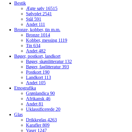
Bestik
Ægte sølv
16515
Sølvplet
2541
Stål
591
Andet
111
Bronze, kobber, tin m.m.
Bronze
1014
Kobber, messing
1119
Tin
634
Andet
482
Bøger, postkort, landkort
Bøger, skønlitteratur
132
Bøger, faglitteratur
393
Postkort
190
Landkort
113
Andet
105
Etnografika
Grønlandica
90
Afrikansk
46
Andet
81
Uklassificerede
20
Glas
Drikkeglas
4263
Karafler
809
Vaser
1247