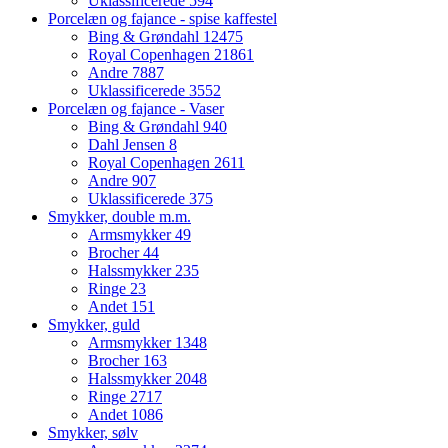
Uklassificerede
594
Porcelæn og fajance - spise kaffestel
Bing & Grøndahl
12475
Royal Copenhagen
21861
Andre
7887
Uklassificerede
3552
Porcelæn og fajance - Vaser
Bing & Grøndahl
940
Dahl Jensen
8
Royal Copenhagen
2611
Andre
907
Uklassificerede
375
Smykker, double m.m.
Armsmykker
49
Brocher
44
Halssmykker
235
Ringe
23
Andet
151
Smykker, guld
Armsmykker
1348
Brocher
163
Halssmykker
2048
Ringe
2717
Andet
1086
Smykker, sølv