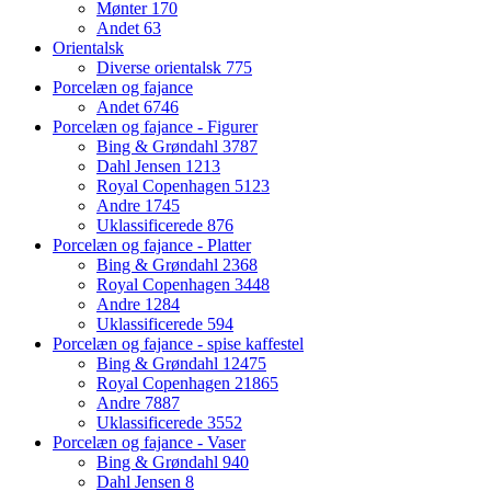
Mønter
170
Andet
63
Orientalsk
Diverse orientalsk
775
Porcelæn og fajance
Andet
6746
Porcelæn og fajance - Figurer
Bing & Grøndahl
3787
Dahl Jensen
1213
Royal Copenhagen
5123
Andre
1745
Uklassificerede
876
Porcelæn og fajance - Platter
Bing & Grøndahl
2368
Royal Copenhagen
3448
Andre
1284
Uklassificerede
594
Porcelæn og fajance - spise kaffestel
Bing & Grøndahl
12475
Royal Copenhagen
21865
Andre
7887
Uklassificerede
3552
Porcelæn og fajance - Vaser
Bing & Grøndahl
940
Dahl Jensen
8