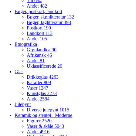
Tin
634
Andet
482
Bøger, postkort, landkort
Bøger, skønlitteratur
132
Bøger, faglitteratur
393
Postkort
190
Landkort
113
Andet
105
Etnografika
Grønlandica
90
Afrikansk
46
Andet
81
Uklassificerede
20
Glas
Drikkeglas
4263
Karafler
809
Vaser
1247
Kunstglas
3273
Andet
2584
Julepynt
Diverse julepynt
1015
Keramik og stentøj - Moderne
Figurer
2520
Vaser & skåle
5043
Andet
4916