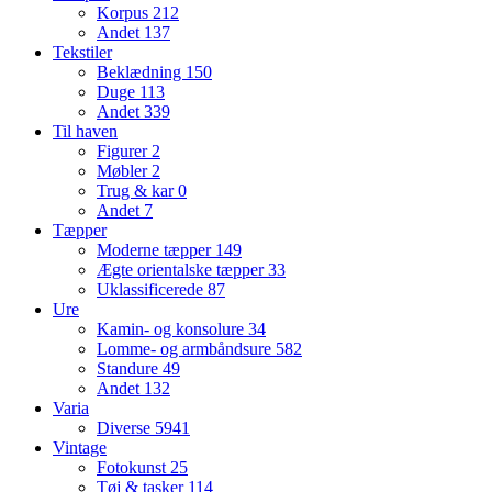
Korpus
212
Andet
137
Tekstiler
Beklædning
150
Duge
113
Andet
339
Til haven
Figurer
2
Møbler
2
Trug & kar
0
Andet
7
Tæpper
Moderne tæpper
149
Ægte orientalske tæpper
33
Uklassificerede
87
Ure
Kamin- og konsolure
34
Lomme- og armbåndsure
582
Standure
49
Andet
132
Varia
Diverse
5941
Vintage
Fotokunst
25
Tøj & tasker
114