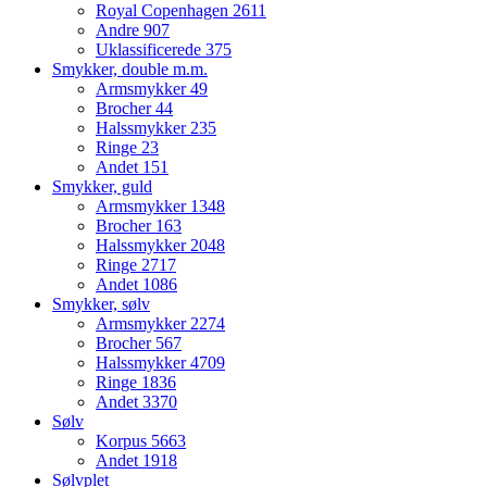
Royal Copenhagen
2611
Andre
907
Uklassificerede
375
Smykker, double m.m.
Armsmykker
49
Brocher
44
Halssmykker
235
Ringe
23
Andet
151
Smykker, guld
Armsmykker
1348
Brocher
163
Halssmykker
2048
Ringe
2717
Andet
1086
Smykker, sølv
Armsmykker
2274
Brocher
567
Halssmykker
4709
Ringe
1836
Andet
3370
Sølv
Korpus
5663
Andet
1918
Sølvplet