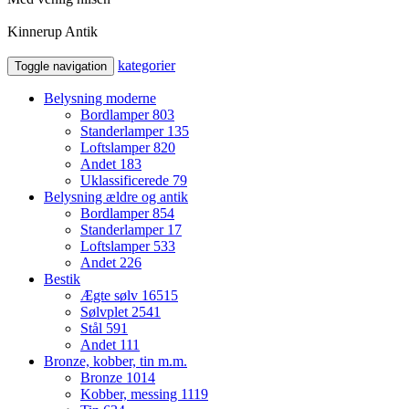
Kinnerup Antik
kategorier
Toggle navigation
Belysning moderne
Bordlamper
803
Standerlamper
135
Loftslamper
820
Andet
183
Uklassificerede
79
Belysning ældre og antik
Bordlamper
854
Standerlamper
17
Loftslamper
533
Andet
226
Bestik
Ægte sølv
16515
Sølvplet
2541
Stål
591
Andet
111
Bronze, kobber, tin m.m.
Bronze
1014
Kobber, messing
1119