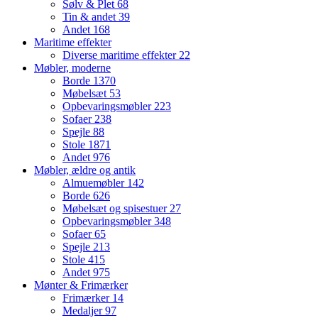
Sølv & Plet
68
Tin & andet
39
Andet
168
Maritime effekter
Diverse maritime effekter
22
Møbler, moderne
Borde
1370
Møbelsæt
53
Opbevaringsmøbler
223
Sofaer
238
Spejle
88
Stole
1871
Andet
976
Møbler, ældre og antik
Almuemøbler
142
Borde
626
Møbelsæt og spisestuer
27
Opbevaringsmøbler
348
Sofaer
65
Spejle
213
Stole
415
Andet
975
Mønter & Frimærker
Frimærker
14
Medaljer
97