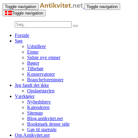
Toggle navigation
Toggle navigation
Toggle navigation
Forside
Søg
Udstillere
Emne
Sidste nye emner
Bøger
Tilbehør
Konservatorer
Brancheforeninger
Jeg fandt det ikke
Opslagstavlen
Værktøjer
Nyhedsbrev
Kalenderen
Sitemap
Blog.antikvitet.net
Bookmark denne side
Gør til startside
Om Antikvitet.net