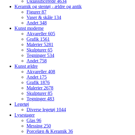
Uklassificerede
4634
Keramik og stentøj - ældre og antik
Figurer
87
Vaser & skåle
134
Andet
348
Kunst moderne
Akvareller
605
Grafik
1561
Malerier
5281
Skulpturer
65
Tegninger
534
Andet
758
Kunst ældre
Akvareller
408
Andet
175
Grafik
1876
Malerier
2678
Skulpturer
85
Tegninger
483
Legetøj
Diverse legetøj
1044
Lysestager
Glas
96
Messing
250
Porcelæn & Keramik
36