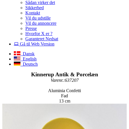
Sådan virker det
Sikkerhed
Kontakt
Vil du udstille
Vil du annoncere
Presse
Hvorfor X er ?
Garanteret Nedsat
Gå til Web Version
Dansk
English
Deutsch
Kinnerup Antik & Porcelæn
Varenr.:637207
Aluminia Confetti
Fad
13 cm