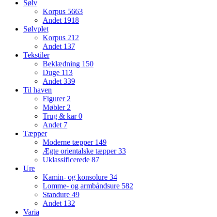
Sølv
Korpus
5663
Andet
1918
Sølvplet
Korpus
212
Andet
137
Tekstiler
Beklædning
150
Duge
113
Andet
339
Til haven
Figurer
2
Møbler
2
Trug & kar
0
Andet
7
Tæpper
Moderne tæpper
149
Ægte orientalske tæpper
33
Uklassificerede
87
Ure
Kamin- og konsolure
34
Lomme- og armbåndsure
582
Standure
49
Andet
132
Varia