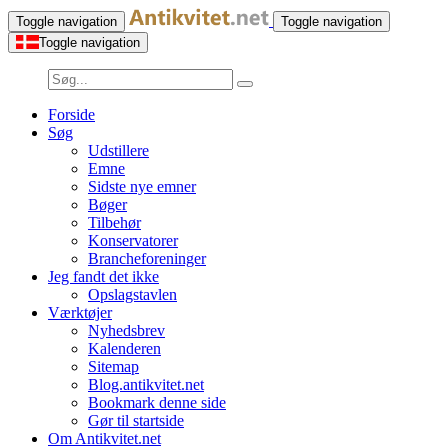
Toggle navigation
Toggle navigation
Toggle navigation
Forside
Søg
Udstillere
Emne
Sidste nye emner
Bøger
Tilbehør
Konservatorer
Brancheforeninger
Jeg fandt det ikke
Opslagstavlen
Værktøjer
Nyhedsbrev
Kalenderen
Sitemap
Blog.antikvitet.net
Bookmark denne side
Gør til startside
Om Antikvitet.net