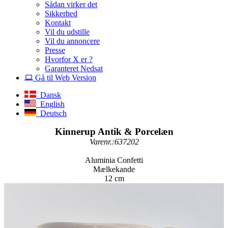
Sådan virker det
Sikkerhed
Kontakt
Vil du udstille
Vil du annoncere
Presse
Hvorfor X er ?
Garanteret Nedsat
Gå til Web Version
Dansk
English
Deutsch
Kinnerup Antik & Porcelæn
Varenr.:637202
Aluminia Confetti
Mælkekande
12 cm