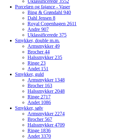
Uklassificerede
3552
Porcelæn og fajance - Vaser
Bing & Grøndahl
940
Dahl Jensen
8
Royal Copenhagen
2611
Andre
907
Uklassificerede
375
Smykker, double m.m.
Armsmykker
49
Brocher
44
Halssmykker
235
Ringe
23
Andet
151
Smykker, guld
Armsmykker
1348
Brocher
163
Halssmykker
2048
Ringe
2717
Andet
1086
Smykker, sølv
Armsmykker
2274
Brocher
567
Halssmykker
4709
Ringe
1836
Andet
3370