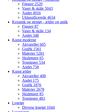
Figurer
2520
Vaser & skåle
5043
Andet
4916
Uklassificerede
4634
Keramik og stentøj - ældre og antik
Figurer
87
Vaser & skåle
134
Andet
348
Kunst moderne
Akvareller
605
Grafik
1561
Malerier
5281
Skulpturer
65
Tegninger
534
Andet
758
Kunst ældre
Akvareller
408
Andet
175
Grafik
1876
Malerier
2678
Skulpturer
85
Tegninger
483
Legetøj
Diverse legetøj
1044
Lysestager