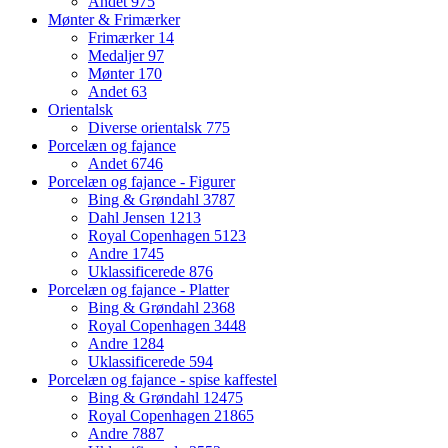
Andet
975
Mønter & Frimærker
Frimærker
14
Medaljer
97
Mønter
170
Andet
63
Orientalsk
Diverse orientalsk
775
Porcelæn og fajance
Andet
6746
Porcelæn og fajance - Figurer
Bing & Grøndahl
3787
Dahl Jensen
1213
Royal Copenhagen
5123
Andre
1745
Uklassificerede
876
Porcelæn og fajance - Platter
Bing & Grøndahl
2368
Royal Copenhagen
3448
Andre
1284
Uklassificerede
594
Porcelæn og fajance - spise kaffestel
Bing & Grøndahl
12475
Royal Copenhagen
21865
Andre
7887