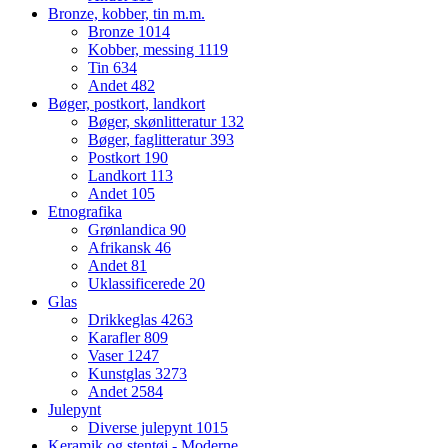
Bronze, kobber, tin m.m.
Bronze
1014
Kobber, messing
1119
Tin
634
Andet
482
Bøger, postkort, landkort
Bøger, skønlitteratur
132
Bøger, faglitteratur
393
Postkort
190
Landkort
113
Andet
105
Etnografika
Grønlandica
90
Afrikansk
46
Andet
81
Uklassificerede
20
Glas
Drikkeglas
4263
Karafler
809
Vaser
1247
Kunstglas
3273
Andet
2584
Julepynt
Diverse julepynt
1015
Keramik og stentøj - Moderne