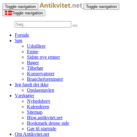
Toggle navigation
Toggle navigation
Toggle navigation
Forside
Søg
Udstillere
Emne
Sidste nye emner
Bøger
Tilbehør
Konservatorer
Brancheforeninger
Jeg fandt det ikke
Opslagstavlen
Værktøjer
Nyhedsbrev
Kalenderen
Sitemap
Blog.antikvitet.net
Bookmark denne side
Gør til startside
Om Antikvitet.net