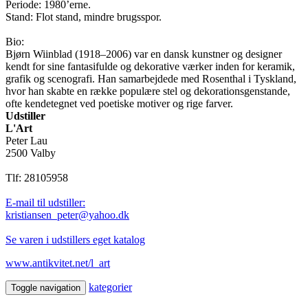
Periode: 1980’erne.
Stand: Flot stand, mindre brugsspor.
Bio:
Bjørn Wiinblad (1918–2006) var en dansk kunstner og designer
kendt for sine fantasifulde og dekorative værker inden for keramik,
grafik og scenografi. Han samarbejdede med Rosenthal i Tyskland,
hvor han skabte en række populære stel og dekorationsgenstande,
ofte kendetegnet ved poetiske motiver og rige farver.
Udstiller
L'Art
Peter Lau
2500 Valby
Tlf: 28105958
E-mail til udstiller:
kristiansen_peter@yahoo.dk
Se varen i udstillers eget katalog
www.antikvitet.net/l_art
kategorier
Toggle navigation