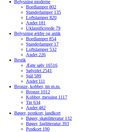
Belysning moderne
Bordlamper
802
Standerlamper
135
Loftslamper
820
Andet
181
Uklassificerede
79
Belysning ældre og antik
Bordlamper
854
Standerlamper
17
Loftslamper
532
Andet
226
Bestik
Ægte sølv
16516
Sølvplet
2541
Stål
589
Andet
111
Bronze, kobber, tin m.m.
Bronze
1012
Kobber, messing
1117
Tin
634
Andet
482
Bøger, postkort, landkort
Bøger, skønlitteratur
132
Bøger, faglitteratur
393
Postkort
190