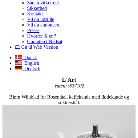
Sådan virker det
Sikkerhed
Kontakt
Vil du udstille
Vil du annoncere
Presse
Hvorfor X er ?
Garanteret Nedsat
Gå til Web Version
Dansk
English
Deutsch
L'Art
Varenr.:637102
Bjørn Wiinblad for Rosenthal, kaffekande med flødekande og
sukkerskål.