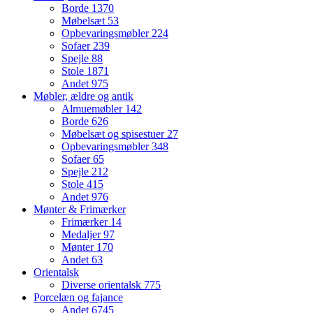
Borde
1370
Møbelsæt
53
Opbevaringsmøbler
224
Sofaer
239
Spejle
88
Stole
1871
Andet
975
Møbler, ældre og antik
Almuemøbler
142
Borde
626
Møbelsæt og spisestuer
27
Opbevaringsmøbler
348
Sofaer
65
Spejle
212
Stole
415
Andet
976
Mønter & Frimærker
Frimærker
14
Medaljer
97
Mønter
170
Andet
63
Orientalsk
Diverse orientalsk
775
Porcelæn og fajance
Andet
6745