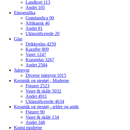
Landkort
113
Andet
105
Etnografika
Grønlandica
90
Afrikansk
46
Andet
81
Uklassificerede
20
Glas
Drikkeglas
4259
Karafler
809
Vaser
1247
Kunstglas
3267
Andet
2584
Julepynt
Diverse julepynt
1015
Keramik og stentøj - Moderne
Figurer
2523
Vaser & skåle
5032
Andet
4911
Uklassificerede
4634
Keramik og stentøj - ældre og antik
Figurer
90
Vaser & skåle
134
Andet
348
Kunst moderne