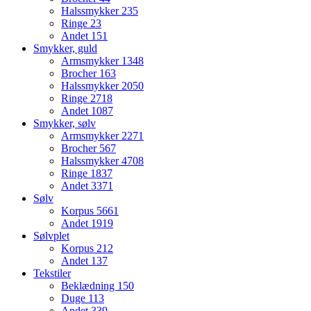
Halssmykker
235
Ringe
23
Andet
151
Smykker, guld
Armsmykker
1348
Brocher
163
Halssmykker
2050
Ringe
2718
Andet
1087
Smykker, sølv
Armsmykker
2271
Brocher
567
Halssmykker
4708
Ringe
1837
Andet
3371
Sølv
Korpus
5661
Andet
1919
Sølvplet
Korpus
212
Andet
137
Tekstiler
Beklædning
150
Duge
113
Andet
339