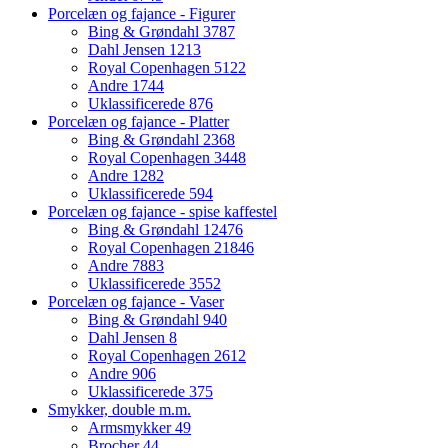
Porcelæn og fajance - Figurer
Bing & Grøndahl
3787
Dahl Jensen
1213
Royal Copenhagen
5122
Andre
1744
Uklassificerede
876
Porcelæn og fajance - Platter
Bing & Grøndahl
2368
Royal Copenhagen
3448
Andre
1282
Uklassificerede
594
Porcelæn og fajance - spise kaffestel
Bing & Grøndahl
12476
Royal Copenhagen
21846
Andre
7883
Uklassificerede
3552
Porcelæn og fajance - Vaser
Bing & Grøndahl
940
Dahl Jensen
8
Royal Copenhagen
2612
Andre
906
Uklassificerede
375
Smykker, double m.m.
Armsmykker
49
Brocher
44