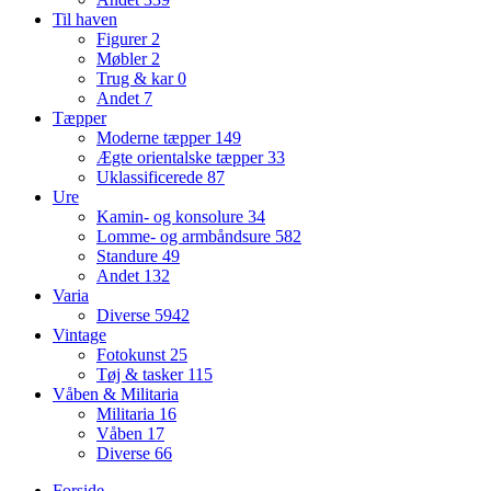
Til haven
Figurer
2
Møbler
2
Trug & kar
0
Andet
7
Tæpper
Moderne tæpper
149
Ægte orientalske tæpper
33
Uklassificerede
87
Ure
Kamin- og konsolure
34
Lomme- og armbåndsure
582
Standure
49
Andet
132
Varia
Diverse
5942
Vintage
Fotokunst
25
Tøj & tasker
115
Våben & Militaria
Militaria
16
Våben
17
Diverse
66
Forside