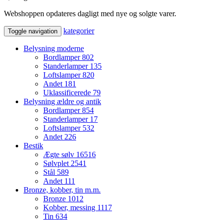
Webshoppen opdateres dagligt med nye og solgte varer.
kategorier
Toggle navigation
Belysning moderne
Bordlamper
802
Standerlamper
135
Loftslamper
820
Andet
181
Uklassificerede
79
Belysning ældre og antik
Bordlamper
854
Standerlamper
17
Loftslamper
532
Andet
226
Bestik
Ægte sølv
16516
Sølvplet
2541
Stål
589
Andet
111
Bronze, kobber, tin m.m.
Bronze
1012
Kobber, messing
1117
Tin
634