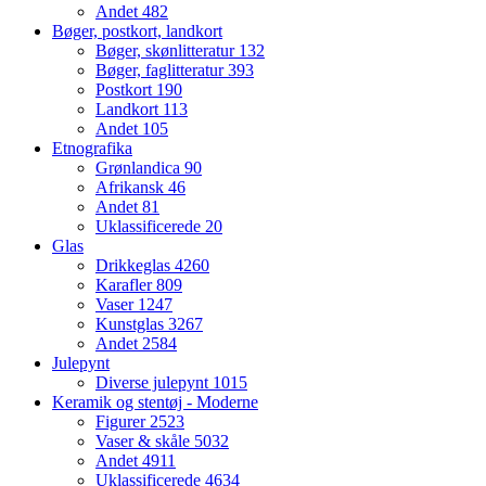
Andet
482
Bøger, postkort, landkort
Bøger, skønlitteratur
132
Bøger, faglitteratur
393
Postkort
190
Landkort
113
Andet
105
Etnografika
Grønlandica
90
Afrikansk
46
Andet
81
Uklassificerede
20
Glas
Drikkeglas
4260
Karafler
809
Vaser
1247
Kunstglas
3267
Andet
2584
Julepynt
Diverse julepynt
1015
Keramik og stentøj - Moderne
Figurer
2523
Vaser & skåle
5032
Andet
4911
Uklassificerede
4634