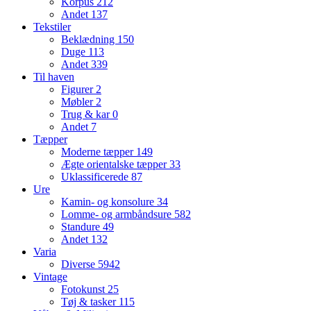
Korpus
212
Andet
137
Tekstiler
Beklædning
150
Duge
113
Andet
339
Til haven
Figurer
2
Møbler
2
Trug & kar
0
Andet
7
Tæpper
Moderne tæpper
149
Ægte orientalske tæpper
33
Uklassificerede
87
Ure
Kamin- og konsolure
34
Lomme- og armbåndsure
582
Standure
49
Andet
132
Varia
Diverse
5942
Vintage
Fotokunst
25
Tøj & tasker
115