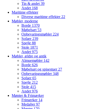
Tin & andet
39
Andet
168
Maritime effekter
Diverse maritime effekter
22
Møbler, moderne
Borde
1370
Møbelsæt
53
Opbevaringsmøbler
224
Sofaer
239
Spejle
88
Stole
1871
Andet
975
Møbler, ældre og antik
Almuemøbler
142
Borde
626
Møbelsæt og spisestuer
27
Opbevaringsmøbler
348
Sofaer
65
Spejle
212
Stole
415
Andet
976
Mønter & Frimærker
Frimærker
14
Medaljer
97
Mønter
170