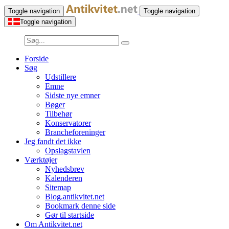
Toggle navigation
Toggle navigation
Toggle navigation
Forside
Søg
Udstillere
Emne
Sidste nye emner
Bøger
Tilbehør
Konservatorer
Brancheforeninger
Jeg fandt det ikke
Opslagstavlen
Værktøjer
Nyhedsbrev
Kalenderen
Sitemap
Blog.antikvitet.net
Bookmark denne side
Gør til startside
Om Antikvitet.net