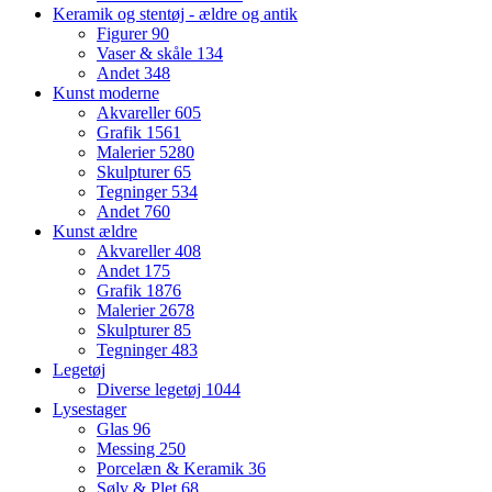
Keramik og stentøj - ældre og antik
Figurer
90
Vaser & skåle
134
Andet
348
Kunst moderne
Akvareller
605
Grafik
1561
Malerier
5280
Skulpturer
65
Tegninger
534
Andet
760
Kunst ældre
Akvareller
408
Andet
175
Grafik
1876
Malerier
2678
Skulpturer
85
Tegninger
483
Legetøj
Diverse legetøj
1044
Lysestager
Glas
96
Messing
250
Porcelæn & Keramik
36
Sølv & Plet
68