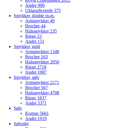
Royal Copenhagen
2612
Andre
906
Uklassificerede
375
Smykker, double m.m.
Armsmykker
49
Brocher
44
Halssmykker
235
Ringe
23
Andet
151
Smykker, guld
Armsmykker
1348
Brocher
163
Halssmykker
2050
Ringe
2718
Andet
1087
Smykker, sølv
Armsmykker
2271
Brocher
567
Halssmykker
4708
Ringe
1837
Andet
3371
Sølv
Korpus
5661
Andet
1919
Sølvplet