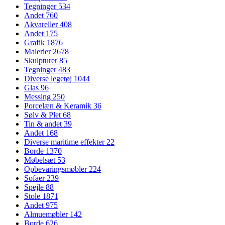
Tegninger
534
Andet
760
Akvareller
408
Andet
175
Grafik
1876
Malerier
2678
Skulpturer
85
Tegninger
483
Diverse legetøj
1044
Glas
96
Messing
250
Porcelæn & Keramik
36
Sølv & Plet
68
Tin & andet
39
Andet
168
Diverse maritime effekter
22
Borde
1370
Møbelsæt
53
Opbevaringsmøbler
224
Sofaer
239
Spejle
88
Stole
1871
Andet
975
Almuemøbler
142
Borde
626