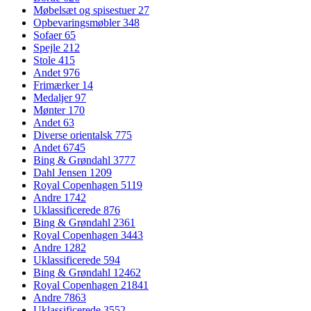
Møbelsæt og spisestuer
27
Opbevaringsmøbler
348
Sofaer
65
Spejle
212
Stole
415
Andet
976
Frimærker
14
Medaljer
97
Mønter
170
Andet
63
Diverse orientalsk
775
Andet
6745
Bing & Grøndahl
3777
Dahl Jensen
1209
Royal Copenhagen
5119
Andre
1742
Uklassificerede
876
Bing & Grøndahl
2361
Royal Copenhagen
3443
Andre
1282
Uklassificerede
594
Bing & Grøndahl
12462
Royal Copenhagen
21841
Andre
7863
Uklassificerede
3552