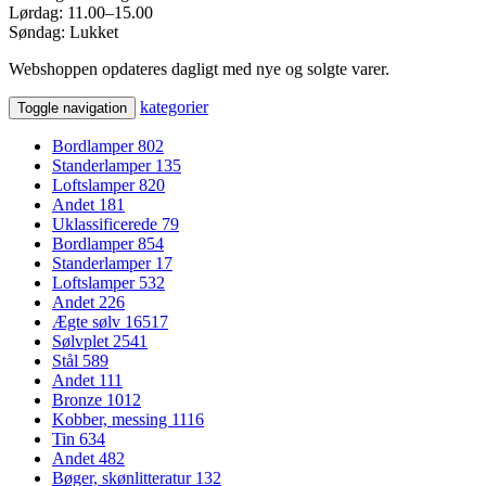
Lørdag: 11.00–15.00
Søndag: Lukket
Webshoppen opdateres dagligt med nye og solgte varer.
kategorier
Toggle navigation
Bordlamper
802
Standerlamper
135
Loftslamper
820
Andet
181
Uklassificerede
79
Bordlamper
854
Standerlamper
17
Loftslamper
532
Andet
226
Ægte sølv
16517
Sølvplet
2541
Stål
589
Andet
111
Bronze
1012
Kobber, messing
1116
Tin
634
Andet
482
Bøger, skønlitteratur
132