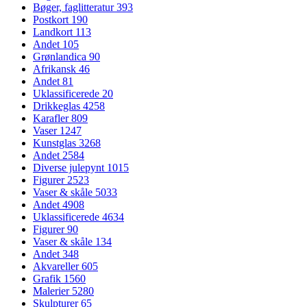
Bøger, faglitteratur
393
Postkort
190
Landkort
113
Andet
105
Grønlandica
90
Afrikansk
46
Andet
81
Uklassificerede
20
Drikkeglas
4258
Karafler
809
Vaser
1247
Kunstglas
3268
Andet
2584
Diverse julepynt
1015
Figurer
2523
Vaser & skåle
5033
Andet
4908
Uklassificerede
4634
Figurer
90
Vaser & skåle
134
Andet
348
Akvareller
605
Grafik
1560
Malerier
5280
Skulpturer
65