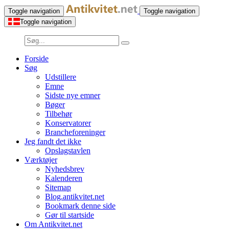
Toggle navigation
Toggle navigation
Toggle navigation
Forside
Søg
Udstillere
Emne
Sidste nye emner
Bøger
Tilbehør
Konservatorer
Brancheforeninger
Jeg fandt det ikke
Opslagstavlen
Værktøjer
Nyhedsbrev
Kalenderen
Sitemap
Blog.antikvitet.net
Bookmark denne side
Gør til startside
Om Antikvitet.net