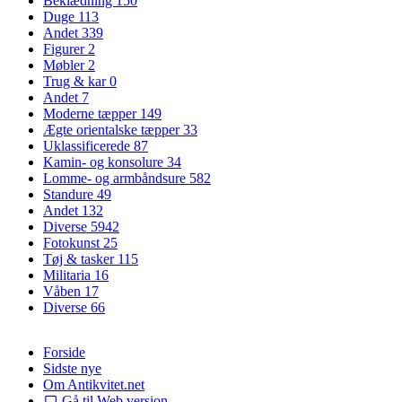
Beklædning
150
Duge
113
Andet
339
Figurer
2
Møbler
2
Trug & kar
0
Andet
7
Moderne tæpper
149
Ægte orientalske tæpper
33
Uklassificerede
87
Kamin- og konsolure
34
Lomme- og armbåndsure
582
Standure
49
Andet
132
Diverse
5942
Fotokunst
25
Tøj & tasker
115
Militaria
16
Våben
17
Diverse
66
Forside
Sidste nye
Om Antikvitet.net
Gå til Web version