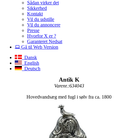
Sådan virker det
Sikkerhed
Kontakt
Vil du udstille
Vil du annoncere
Presse
Hvorfor X er ?
Garanteret Nedsat
Gå til Web Version
Dansk
English
Deutsch
Antik K
Varenr.:634043
Hovedvandsæg med fugl i sølv fra ca. 1800