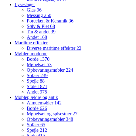
Lysestager
Glas
96
Messing
250
Porcelæn & Keramik
36
Sølv & Plet
68
Tin & andet
39
Andet
168
Maritime effekter
Diverse maritime effekter
22
Møbler, moderne
Borde
1370
Møbelsæt
53
Opbevaringsmøbler
224
Sofaer
239
Spejle
88
Stole
1871
Andet
975
Møbler, ældre og antik
Almuemøbler
142
Borde
626
Møbelsæt og spisestuer
27
Opbevaringsmøbler
348
Sofaer
65
Spejle
212
Stole
415