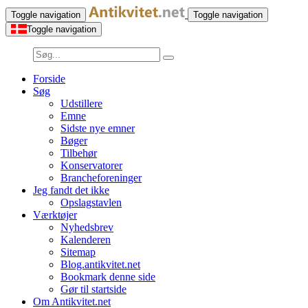
Toggle navigation
Toggle navigation
Toggle navigation
Forside
Søg
Udstillere
Emne
Sidste nye emner
Bøger
Tilbehør
Konservatorer
Brancheforeninger
Jeg fandt det ikke
Opslagstavlen
Værktøjer
Nyhedsbrev
Kalenderen
Sitemap
Blog.antikvitet.net
Bookmark denne side
Gør til startside
Om Antikvitet.net