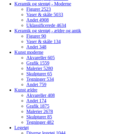
Keramik og stentøj - Moderne
Figurer
2523
Vaser & skåle
5033
Andet
4908
Uklassificerede
4634
Keramik og stentøj - ældre og antik
Figurer
90
Vaser & skåle
134
Andet
348
Kunst moderne
Akvareller
605
Grafik
1559
Malerier
5280
Skulpturer
65
Tegninger
534
Andet
759
Kunst ældre
Akvareller
408
Andet
174
Grafik
1875
Malerier
2678
Skulpturer
85
Tegninger
482
Legetøj
Diverse legetøj
1044