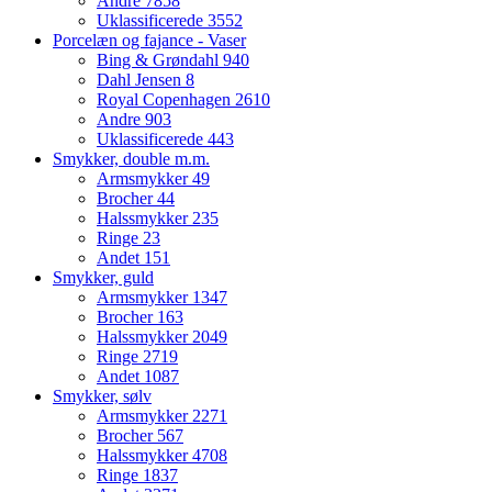
Andre
7858
Uklassificerede
3552
Porcelæn og fajance - Vaser
Bing & Grøndahl
940
Dahl Jensen
8
Royal Copenhagen
2610
Andre
903
Uklassificerede
443
Smykker, double m.m.
Armsmykker
49
Brocher
44
Halssmykker
235
Ringe
23
Andet
151
Smykker, guld
Armsmykker
1347
Brocher
163
Halssmykker
2049
Ringe
2719
Andet
1087
Smykker, sølv
Armsmykker
2271
Brocher
567
Halssmykker
4708
Ringe
1837