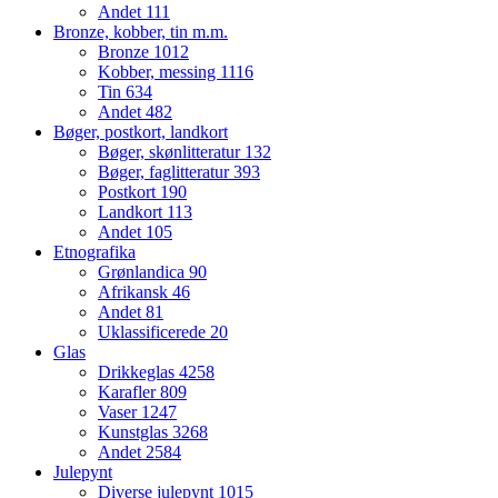
Andet
111
Bronze, kobber, tin m.m.
Bronze
1012
Kobber, messing
1116
Tin
634
Andet
482
Bøger, postkort, landkort
Bøger, skønlitteratur
132
Bøger, faglitteratur
393
Postkort
190
Landkort
113
Andet
105
Etnografika
Grønlandica
90
Afrikansk
46
Andet
81
Uklassificerede
20
Glas
Drikkeglas
4258
Karafler
809
Vaser
1247
Kunstglas
3268
Andet
2584
Julepynt
Diverse julepynt
1015