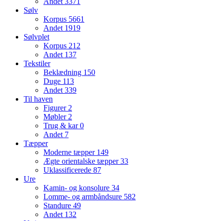
Andet
3371
Sølv
Korpus
5661
Andet
1919
Sølvplet
Korpus
212
Andet
137
Tekstiler
Beklædning
150
Duge
113
Andet
339
Til haven
Figurer
2
Møbler
2
Trug & kar
0
Andet
7
Tæpper
Moderne tæpper
149
Ægte orientalske tæpper
33
Uklassificerede
87
Ure
Kamin- og konsolure
34
Lomme- og armbåndsure
582
Standure
49
Andet
132