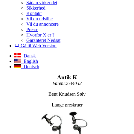
Sådan virker det
Sikkerhed
Kontakt
Vil du udstille
Vil du annoncere
Presse
Hvorfor X er ?
Garanteret Nedsat
Gå til Web Version
Dansk
English
Deutsch
Antik K
Varenr.:634032
Bent Knudsen Sølv
Lange øreskruer