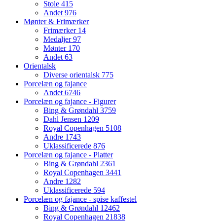
Stole
415
Andet
976
Mønter & Frimærker
Frimærker
14
Medaljer
97
Mønter
170
Andet
63
Orientalsk
Diverse orientalsk
775
Porcelæn og fajance
Andet
6746
Porcelæn og fajance - Figurer
Bing & Grøndahl
3759
Dahl Jensen
1209
Royal Copenhagen
5108
Andre
1743
Uklassificerede
876
Porcelæn og fajance - Platter
Bing & Grøndahl
2361
Royal Copenhagen
3441
Andre
1282
Uklassificerede
594
Porcelæn og fajance - spise kaffestel
Bing & Grøndahl
12462
Royal Copenhagen
21838