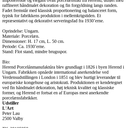
Imponerende og elegant ovalt porcelænsfad fra Herend, udført med
raffineret håndmalet dekoration og fin forgyldning langs randen.
Fadet fremstår med klassisk proportionering og balanceret form,
typisk for fabrikkens produktion i mellemkrigstiden. Et
repræsentativt og dekorativt serveringsfad fra 1930’erne.
Oprindelse: Ungarn.
Materiale: Porcelæn.
Dimensioner: H. 17 cm, L. 50 cm.
Periode: Ca. 1930’erne.
Stand: Flot stand, mindre brugsspor.
Bio:
Herend Porcelánmanufaktúra blev grundlagt i 1826 i byen Herend i
Ungarn. Fabrikken opnåede international anerkendelse ved
Verdensudstillingen i London i 1851 og blev hurtigt leverandør til
europæiske kongehuse og aristokrati. Produktionen er kendetegnet
ved fin håndmalet dekoration, høj teknisk kvalitet og klassiske
former, og Herend er fortsat en af Europas mest anerkendte
porcelænsfabrikker.
Udstiller
L'Art
Peter Lau
2500 Valby