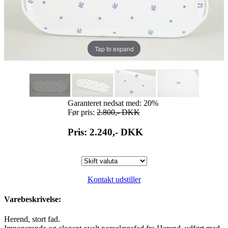
Tap to expand
Garanteret nedsat med: 20%
Før pris:
2.800,-
DKK
Pris: 2.240,-
DKK
Kontakt udstiller
Varebeskrivelse:
Herend, stort fad.