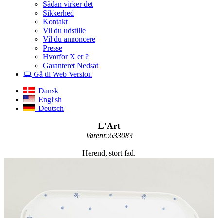
Sådan virker det
Sikkerhed
Kontakt
Vil du udstille
Vil du annoncere
Presse
Hvorfor X er ?
Garanteret Nedsat
Gå til Web Version
Dansk
English
Deutsch
L'Art
Varenr.:633083
Herend, stort fad.