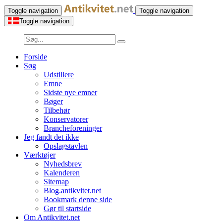
Toggle navigation
Toggle navigation
Toggle navigation
Forside
Søg
Udstillere
Emne
Sidste nye emner
Bøger
Tilbehør
Konservatorer
Brancheforeninger
Jeg fandt det ikke
Opslagstavlen
Værktøjer
Nyhedsbrev
Kalenderen
Sitemap
Blog.antikvitet.net
Bookmark denne side
Gør til startside
Om Antikvitet.net