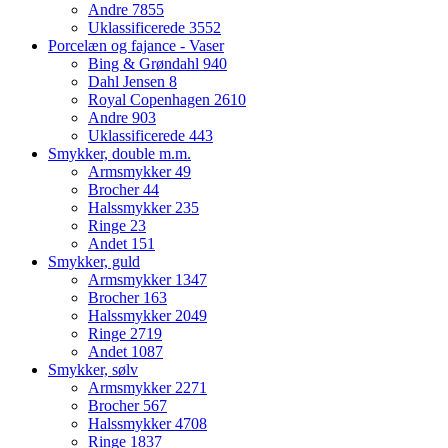
Andre
7855
Uklassificerede
3552
Porcelæn og fajance - Vaser
Bing & Grøndahl
940
Dahl Jensen
8
Royal Copenhagen
2610
Andre
903
Uklassificerede
443
Smykker, double m.m.
Armsmykker
49
Brocher
44
Halssmykker
235
Ringe
23
Andet
151
Smykker, guld
Armsmykker
1347
Brocher
163
Halssmykker
2049
Ringe
2719
Andet
1087
Smykker, sølv
Armsmykker
2271
Brocher
567
Halssmykker
4708
Ringe
1837