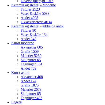
Diverse julepynt
1015
Keramik og stentøj - Moderne
Figurer
2523
Vaser & skåle
5033
Andet
4908
Uklassificerede
4634
Keramik og stentøj - ældre og antik
Figurer
90
Vaser & skåle
134
Andet
348
Kunst moderne
Akvareller
605
Grafik
1559
Malerier
5280
Skulpturer
65
Tegninger
534
Andet
759
Kunst ældre
Akvareller
408
Andet
174
Grafik
1875
Malerier
2678
Skulpturer
85
Tegninger
482
Legetøj