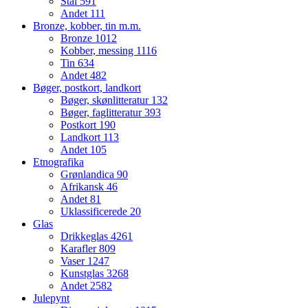
Stål
591
Andet
111
Bronze, kobber, tin m.m.
Bronze
1012
Kobber, messing
1116
Tin
634
Andet
482
Bøger, postkort, landkort
Bøger, skønlitteratur
132
Bøger, faglitteratur
393
Postkort
190
Landkort
113
Andet
105
Etnografika
Grønlandica
90
Afrikansk
46
Andet
81
Uklassificerede
20
Glas
Drikkeglas
4261
Karafler
809
Vaser
1247
Kunstglas
3268
Andet
2582
Julepynt