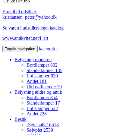
Tlf: 28105958
E-mail til udstiller:
kristiansen_peter@yahoo.dk
Se varen i udstillers eget katalog
www.antikvitet.net/l_art
kategorier
Toggle navigation
Belysning moderne
Bordlamper
802
Standerlamper
135
Loftslamper
820
Andet
181
Uklassificerede
79
Belysning ældre og antik
Bordlamper
854
Standerlamper
17
Loftslamper
532
Andet
226
Bestik
Ægte sølv
16518
Sølvplet
2539