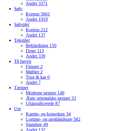
Andet
3371
Sølv
Korpus
5661
Andet
1919
Sølvplet
Korpus
212
Andet
137
Tekstiler
Beklædning
150
Duge
113
Andet
339
Til haven
Figurer
2
Møbler
2
Trug & kar
0
Andet
7
Tæpper
Moderne tæpper
149
Ægte orientalske tæpper
33
Uklassificerede
87
Ure
Kamin- og konsolure
34
Lomme- og armbåndsure
582
Standure
49
Andet
132