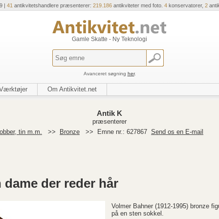
9 |
41
antikvitetshandlere præsenterer:
219.186
antikviteter med foto.
4
konservatorer,
2
anti
Gamle Skatte - Ny Teknologi
Avanceret søgning
her
.
Værktøjer
Om Antikvitet.net
Antik K
præsenterer
obber, tin m.m.
>>
Bronze
>>
Emne nr.: 627867
Send os en E-mail
n dame der reder hår
Volmer Bahner (1912-1995) bronze figu
på en sten sokkel.