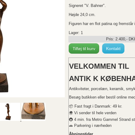
Signeret "V. Bahner".
Højde 24,0 cm.
Figuren har en flot patina og fremstår i
Lager: 1
Pris:
2.400
,-
DK
Tilføj til kurv
Kontakt
VELKOMMEN TIL
ANTIK K KØBENHA
Antikviteter, porcelæn, keramik, smy
Besøg butikken eller bestil online med 
📦 Fast fragt i Danmark: 49 kr.
🌍 Vi sender til hele verden
🚇 4 min. fra Metro Gammel Strand st
🚗 Parkering i nærheden
Åbningstider