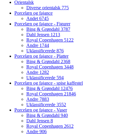
Orientalsk
Diverse orientalsk
775
Porcelæn og fajance
Andet
6745
Porcelæn og fajance - Figurer
Bing & Grøndahl
3787
Dahl Jensen
1213
Royal Copenhagen
5122
Andre
1744
Uklassificerede
876
Porcelæn og fajance - Platter
Bing & Grøndahl
2368
Royal Copenhagen
3448
Andre
1282
Uklassificerede
594
Porcelæn og fajance - spise kaffestel
Bing & Grøndahl
12476
Royal Copenhagen
21846
Andre
7883
Uklassificerede
3552
Porcelæn og fajance - Vaser
Bing & Grøndahl
940
Dahl Jensen
8
Royal Copenhagen
2612
Andre
906