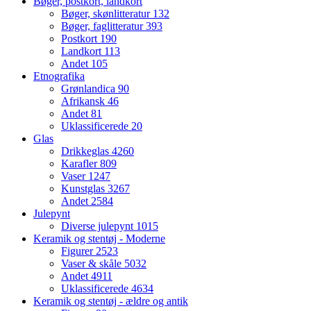
Bøger, postkort, landkort
Bøger, skønlitteratur
132
Bøger, faglitteratur
393
Postkort
190
Landkort
113
Andet
105
Etnografika
Grønlandica
90
Afrikansk
46
Andet
81
Uklassificerede
20
Glas
Drikkeglas
4260
Karafler
809
Vaser
1247
Kunstglas
3267
Andet
2584
Julepynt
Diverse julepynt
1015
Keramik og stentøj - Moderne
Figurer
2523
Vaser & skåle
5032
Andet
4911
Uklassificerede
4634
Keramik og stentøj - ældre og antik