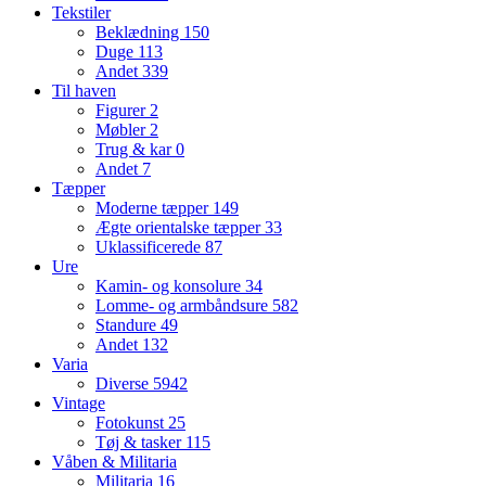
Tekstiler
Beklædning
150
Duge
113
Andet
339
Til haven
Figurer
2
Møbler
2
Trug & kar
0
Andet
7
Tæpper
Moderne tæpper
149
Ægte orientalske tæpper
33
Uklassificerede
87
Ure
Kamin- og konsolure
34
Lomme- og armbåndsure
582
Standure
49
Andet
132
Varia
Diverse
5942
Vintage
Fotokunst
25
Tøj & tasker
115
Våben & Militaria
Militaria
16