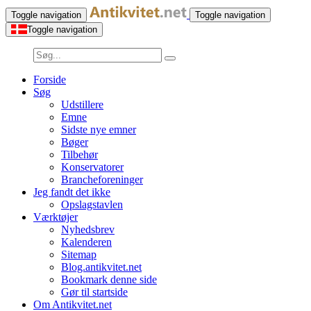
Toggle navigation
Toggle navigation
Toggle navigation
Forside
Søg
Udstillere
Emne
Sidste nye emner
Bøger
Tilbehør
Konservatorer
Brancheforeninger
Jeg fandt det ikke
Opslagstavlen
Værktøjer
Nyhedsbrev
Kalenderen
Sitemap
Blog.antikvitet.net
Bookmark denne side
Gør til startside
Om Antikvitet.net