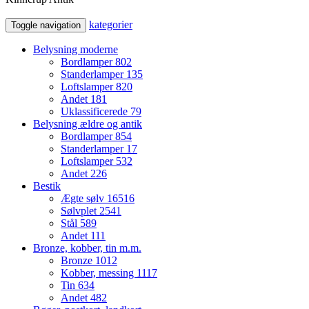
kategorier
Toggle navigation
Belysning moderne
Bordlamper
802
Standerlamper
135
Loftslamper
820
Andet
181
Uklassificerede
79
Belysning ældre og antik
Bordlamper
854
Standerlamper
17
Loftslamper
532
Andet
226
Bestik
Ægte sølv
16516
Sølvplet
2541
Stål
589
Andet
111
Bronze, kobber, tin m.m.
Bronze
1012
Kobber, messing
1117
Tin
634
Andet
482