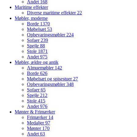
Andet
168
Maritime effekter
Diverse maritime effekter
22
Møbler, moderne
Borde
1370
Møbelsæt
53
Opbevaringsmøbler
224
Sofaer
239
Spejle
88
Stole
1871
Andet
975
Møbler, ældre og antik
Almuemøbler
142
Borde
626
Møbelsæt og spisestuer
27
Opbevaringsmøbler
348
Sofaer
65
Spejle
212
Stole
415
Andet
976
Mønter & Frimærker
Frimærker
14
Medaljer
97
Mønter
170
Andet
63