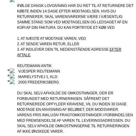
IFØLGE DANSK LOVGIVNING HAR DU RET TIL AT RETURNERE DET
KØBTE INDEN 14 DAGE EFTER MODTAGELSEN. HVIS DU
RETURNERER, SKAL VAREN/VARERNE VÆRE I VÆSENTLIG
SAMME STAND SOM VED MODTAGELSEN OG LEDSAGET AF EN
KOPI AF DIN FAKTURA. DU KAN FORTRYDE ET KØB VED
1. AT NÆGTE AT MODTAGE VAREN, VED
2. AT SENDE VAREN RETUR, ELLER
3. AT INDLEVER DEN TIL NEDENSTÅENDE ADRESSE
EFTER
AFTALE
.
REUTEMANN ANTIK
V/JESPER REUTEMANN
MARIELYSTVEJ 1, KLD.
2000 FREDERIKSBERG
DU SKAL SELV AFHOLDE DE OMKOSTNINGER, DER ER
FORBUNDET MED RETURNERINGEN. SÅFREMT DET
RETURNEREDE OPFYLDER KRAVENE, VIL DU INDEN 30 DAGE
MODTAGE EN ANVISNING AF BELØBET, DER MODSVARER
VARENS PRIS INKLUSIV FRAGTOMKOSTNINGER I FORBINDELSEN
MED FREMSENDELSE AF VAREN TIL LEVERINGSADRESSEN. DU
SKAL SELV AFHOLDE OMKOSTNINGERNE TIL RETURNERINGEN
AF IKKE ØNSKEDE VARER.