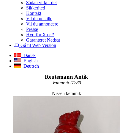
Sådan virker det
Sikkerhed
Kontakt
Vil du udstille
Vil du annoncere
Presse
Hvorfor X er ?
Garanteret Nedsat
Gå til Web Version
Dansk
English
Deutsch
Reutemann Antik
Varenr.:627280
Nisse i keramik