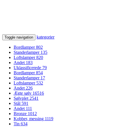
kategorier
Toggle navigation
Bordlamper
802
Standerlamper
135
Loftslamper
820
Andet
183
Uklassificerede
79
Bordlamper
854
Standerlamper
17
Loftslamper
532
Andet
226
Ægte sølv
16516
Sølvplet
2541
Stål
591
Andet
111
Bronze
1012
Kobber, messing
1119
Tin
634