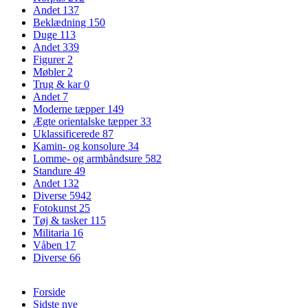
Andet
137
Beklædning
150
Duge
113
Andet
339
Figurer
2
Møbler
2
Trug & kar
0
Andet
7
Moderne tæpper
149
Ægte orientalske tæpper
33
Uklassificerede
87
Kamin- og konsolure
34
Lomme- og armbåndsure
582
Standure
49
Andet
132
Diverse
5942
Fotokunst
25
Tøj & tasker
115
Militaria
16
Våben
17
Diverse
66
Forside
Sidste nye