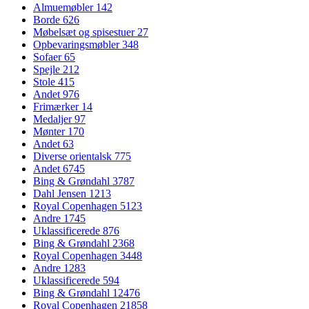
Almuemøbler
142
Borde
626
Møbelsæt og spisestuer
27
Opbevaringsmøbler
348
Sofaer
65
Spejle
212
Stole
415
Andet
976
Frimærker
14
Medaljer
97
Mønter
170
Andet
63
Diverse orientalsk
775
Andet
6745
Bing & Grøndahl
3787
Dahl Jensen
1213
Royal Copenhagen
5123
Andre
1745
Uklassificerede
876
Bing & Grøndahl
2368
Royal Copenhagen
3448
Andre
1283
Uklassificerede
594
Bing & Grøndahl
12476
Royal Copenhagen
21858