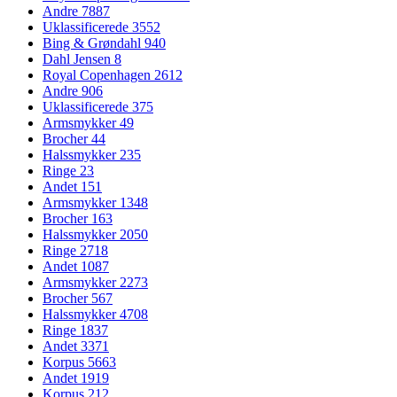
Andre
7887
Uklassificerede
3552
Bing & Grøndahl
940
Dahl Jensen
8
Royal Copenhagen
2612
Andre
906
Uklassificerede
375
Armsmykker
49
Brocher
44
Halssmykker
235
Ringe
23
Andet
151
Armsmykker
1348
Brocher
163
Halssmykker
2050
Ringe
2718
Andet
1087
Armsmykker
2273
Brocher
567
Halssmykker
4708
Ringe
1837
Andet
3371
Korpus
5663
Andet
1919
Korpus
212