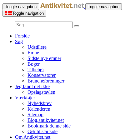
Toggle navigation
Toggle navigation
Toggle navigation
Forside
Søg
Udstillere
Emne
Sidste nye emner
Bøger
Tilbehør
Konservatorer
Brancheforeninger
Jeg fandt det ikke
Opslagstavlen
Værktøjer
Nyhedsbrev
Kalenderen
Sitemap
Blog.antikvitet.net
Bookmark denne side
Gør til startside
Om Antikvitet.net