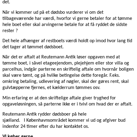
det.
Når vi kommer ud på et dødsbo vurderer vi om det
tilbageværende har værdi, hvorfor vi gerne betaler for at tømme
hele boet eller skal arvingerne betale for at få ryddet de sidste
rester ?
Det hele afhænger af restboets værdi holdt op imod hvor lang tid
det tager at tømmet dødsboet.
Når det er aftalt at Reutemann Antik løser opgaven med at
tømme boet, i såvel etageejendom, plejehjem eller stor villa og
parcelhus, indgår parterne en skriftelig aftale om hvornår boligen
skal være tømt, og på hvilke betingelse dette foregår. F.eks.
omkring betaling, udlevering af nøgler, skal der gøres rent, skal
gulvtæpperne fjernes, et kælderrum tømmes osv.
Min erfaring er at den skriftelige aftale giver tryghed for
opgaveløsningen, så parterne ikke er i tvivl om hvad der er aftalt.
Reutemann Antik rydder dødsboer på hele
sjælland. I Københavnsområdet kommer vi ud og afgiver bud
indenfor 24 timer efter du har kontaktet os.
Vi køber gerne