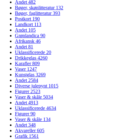
Andet
482
Bøger, skønlitteratur
132
Bøger, faglitteratur
393
Postkort
190
Landkort
113
Andet
105
Grønlandica
90
Afrikansk
46
Andet
81
Uklassificerede
20
Drikkeglas
4260
Karafler
809
Vaser
1247
Kunstglas
3269
Andet
2584
Diverse julepynt
1015
Figurer
2523
Vaser & skåle
5034
Andet
4913
Uklassificerede
4634
Figurer
90
Vaser & skåle
134
Andet
348
Akvareller
605
Grafik
1561