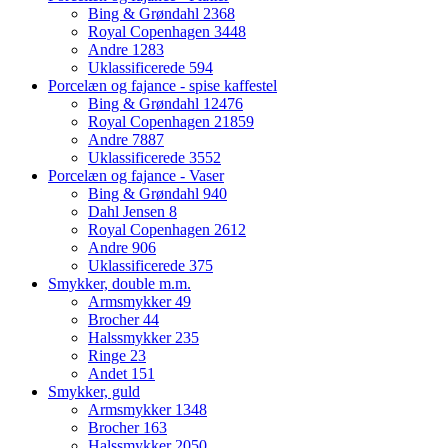
Bing & Grøndahl
2368
Royal Copenhagen
3448
Andre
1283
Uklassificerede
594
Porcelæn og fajance - spise kaffestel
Bing & Grøndahl
12476
Royal Copenhagen
21859
Andre
7887
Uklassificerede
3552
Porcelæn og fajance - Vaser
Bing & Grøndahl
940
Dahl Jensen
8
Royal Copenhagen
2612
Andre
906
Uklassificerede
375
Smykker, double m.m.
Armsmykker
49
Brocher
44
Halssmykker
235
Ringe
23
Andet
151
Smykker, guld
Armsmykker
1348
Brocher
163
Halssmykker
2050