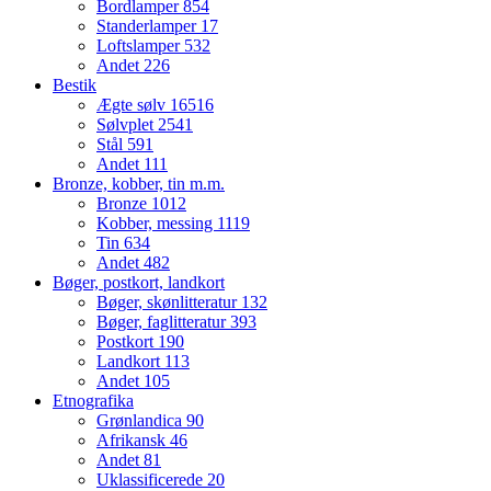
Bordlamper
854
Standerlamper
17
Loftslamper
532
Andet
226
Bestik
Ægte sølv
16516
Sølvplet
2541
Stål
591
Andet
111
Bronze, kobber, tin m.m.
Bronze
1012
Kobber, messing
1119
Tin
634
Andet
482
Bøger, postkort, landkort
Bøger, skønlitteratur
132
Bøger, faglitteratur
393
Postkort
190
Landkort
113
Andet
105
Etnografika
Grønlandica
90
Afrikansk
46
Andet
81
Uklassificerede
20