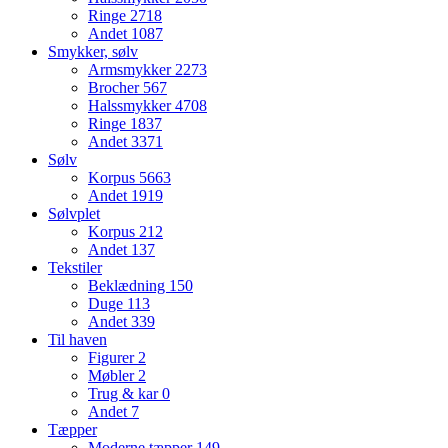
Ringe
2718
Andet
1087
Smykker, sølv
Armsmykker
2273
Brocher
567
Halssmykker
4708
Ringe
1837
Andet
3371
Sølv
Korpus
5663
Andet
1919
Sølvplet
Korpus
212
Andet
137
Tekstiler
Beklædning
150
Duge
113
Andet
339
Til haven
Figurer
2
Møbler
2
Trug & kar
0
Andet
7
Tæpper
Moderne tæpper
149