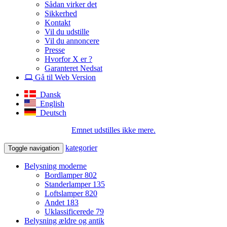
Sådan virker det
Sikkerhed
Kontakt
Vil du udstille
Vil du annoncere
Presse
Hvorfor X er ?
Garanteret Nedsat
Gå til Web Version
Dansk
English
Deutsch
Emnet udstilles ikke mere.
kategorier
Toggle navigation
Belysning moderne
Bordlamper
802
Standerlamper
135
Loftslamper
820
Andet
183
Uklassificerede
79
Belysning ældre og antik