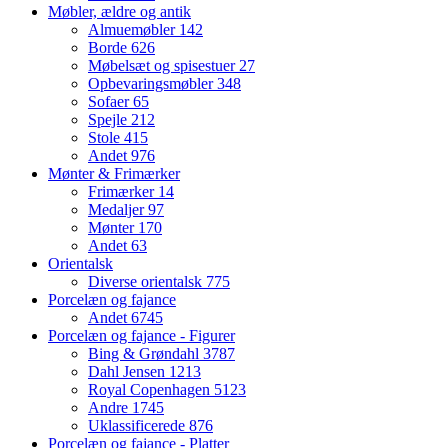
Møbler, ældre og antik
Almuemøbler
142
Borde
626
Møbelsæt og spisestuer
27
Opbevaringsmøbler
348
Sofaer
65
Spejle
212
Stole
415
Andet
976
Mønter & Frimærker
Frimærker
14
Medaljer
97
Mønter
170
Andet
63
Orientalsk
Diverse orientalsk
775
Porcelæn og fajance
Andet
6745
Porcelæn og fajance - Figurer
Bing & Grøndahl
3787
Dahl Jensen
1213
Royal Copenhagen
5123
Andre
1745
Uklassificerede
876
Porcelæn og fajance - Platter