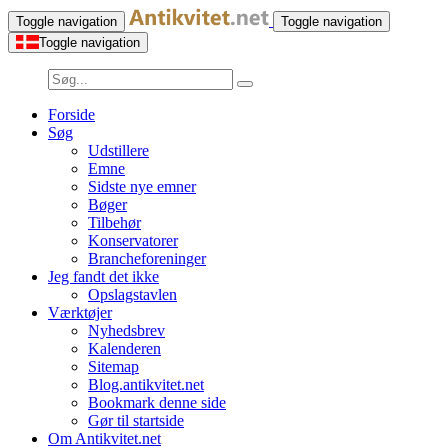
Toggle navigation
Toggle navigation
Toggle navigation
Forside
Søg
Udstillere
Emne
Sidste nye emner
Bøger
Tilbehør
Konservatorer
Brancheforeninger
Jeg fandt det ikke
Opslagstavlen
Værktøjer
Nyhedsbrev
Kalenderen
Sitemap
Blog.antikvitet.net
Bookmark denne side
Gør til startside
Om Antikvitet.net