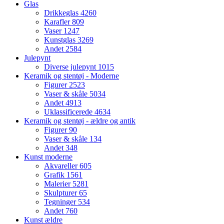
Glas
Drikkeglas
4260
Karafler
809
Vaser
1247
Kunstglas
3269
Andet
2584
Julepynt
Diverse julepynt
1015
Keramik og stentøj - Moderne
Figurer
2523
Vaser & skåle
5034
Andet
4913
Uklassificerede
4634
Keramik og stentøj - ældre og antik
Figurer
90
Vaser & skåle
134
Andet
348
Kunst moderne
Akvareller
605
Grafik
1561
Malerier
5281
Skulpturer
65
Tegninger
534
Andet
760
Kunst ældre