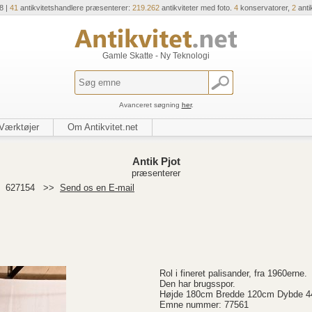
8 |
41
antikvitetshandlere præsenterer:
219.262
antikviteter med foto.
4
konservatorer,
2
anti
Gamle Skatte - Ny Teknologi
Avanceret søgning
her
.
Værktøjer
Om Antikvitet.net
Antik Pjot
præsenterer
>
627154
>>
Send os en E-mail
Rol i fineret palisander, fra 1960erne.
Den har brugsspor.
Højde 180cm Bredde 120cm Dybde 
Emne nummer: 77561