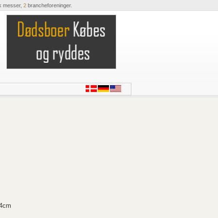
k messer,
2
brancheforeninger.
44cm