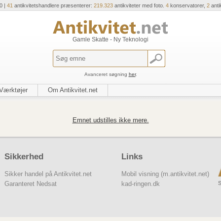
0 |
41
antikvitetshandlere præsenterer:
219.323
antikviteter med foto.
4
konservatorer,
2
anti
Gamle Skatte - Ny Teknologi
Avanceret søgning
her
.
Værktøjer
Om Antikvitet.net
Emnet udstilles ikke mere.
Sikkerhed
Links
Sikker handel på Antikvitet.net
Mobil visning (m.antikvitet.net)
S
Garanteret Nedsat
kad-ringen.dk