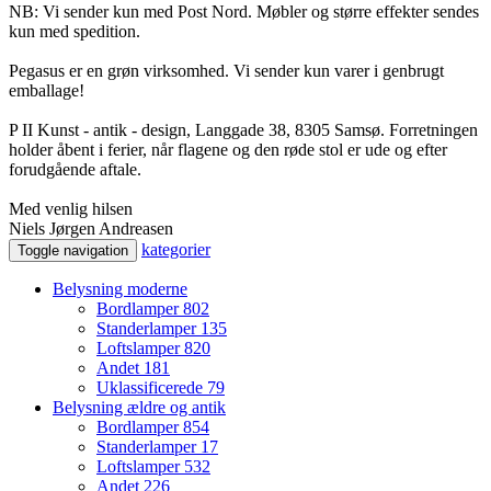
NB: Vi sender kun med Post Nord. Møbler og større effekter sendes
kun med spedition.
Pegasus er en grøn virksomhed. Vi sender kun varer i genbrugt
emballage!
P II Kunst - antik - design, Langgade 38, 8305 Samsø. Forretningen
holder åbent i ferier, når flagene og den røde stol er ude og efter
forudgående aftale.
Med venlig hilsen
Niels Jørgen Andreasen
kategorier
Toggle navigation
Belysning moderne
Bordlamper
802
Standerlamper
135
Loftslamper
820
Andet
181
Uklassificerede
79
Belysning ældre og antik
Bordlamper
854
Standerlamper
17
Loftslamper
532
Andet
226