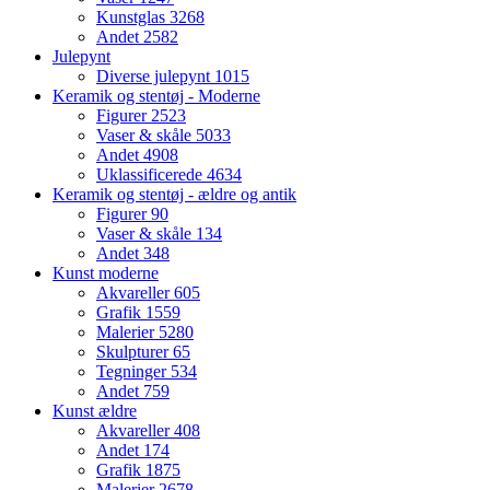
Kunstglas
3268
Andet
2582
Julepynt
Diverse julepynt
1015
Keramik og stentøj - Moderne
Figurer
2523
Vaser & skåle
5033
Andet
4908
Uklassificerede
4634
Keramik og stentøj - ældre og antik
Figurer
90
Vaser & skåle
134
Andet
348
Kunst moderne
Akvareller
605
Grafik
1559
Malerier
5280
Skulpturer
65
Tegninger
534
Andet
759
Kunst ældre
Akvareller
408
Andet
174
Grafik
1875
Malerier
2678