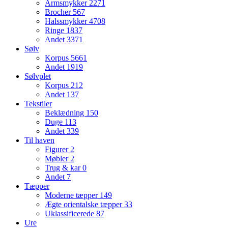
Armsmykker
2271
Brocher
567
Halssmykker
4708
Ringe
1837
Andet
3371
Sølv
Korpus
5661
Andet
1919
Sølvplet
Korpus
212
Andet
137
Tekstiler
Beklædning
150
Duge
113
Andet
339
Til haven
Figurer
2
Møbler
2
Trug & kar
0
Andet
7
Tæpper
Moderne tæpper
149
Ægte orientalske tæpper
33
Uklassificerede
87
Ure