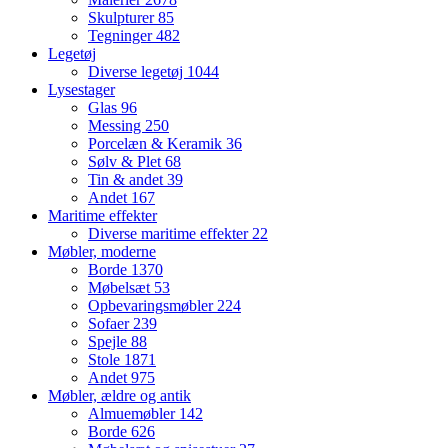
Skulpturer
85
Tegninger
482
Legetøj
Diverse legetøj
1044
Lysestager
Glas
96
Messing
250
Porcelæn & Keramik
36
Sølv & Plet
68
Tin & andet
39
Andet
167
Maritime effekter
Diverse maritime effekter
22
Møbler, moderne
Borde
1370
Møbelsæt
53
Opbevaringsmøbler
224
Sofaer
239
Spejle
88
Stole
1871
Andet
975
Møbler, ældre og antik
Almuemøbler
142
Borde
626