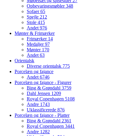
Møbelsæt og spisestuer
27
Opbevaringsmøbler
348
Sofaer
65
Spejle
212
Stole
415
Andet
976
Mønter & Frimærker
Frimærker
14
Medaljer
97
Mønter
170
Andet
63
Orientalsk
Diverse orientalsk
775
Porcelæn og fajance
Andet
6746
Porcelæn og fajance - Figurer
Bing & Grøndahl
3759
Dahl Jensen
1209
Royal Copenhagen
5108
Andre
1743
Uklassificerede
876
Porcelæn og fajance - Platter
Bing & Grøndahl
2361
Royal Copenhagen
3441
Andre
1282