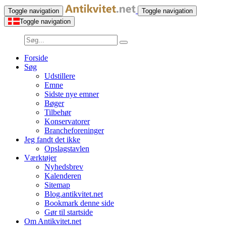
Toggle navigation
Toggle navigation
Toggle navigation
Forside
Søg
Udstillere
Emne
Sidste nye emner
Bøger
Tilbehør
Konservatorer
Brancheforeninger
Jeg fandt det ikke
Opslagstavlen
Værktøjer
Nyhedsbrev
Kalenderen
Sitemap
Blog.antikvitet.net
Bookmark denne side
Gør til startside
Om Antikvitet.net