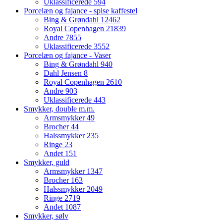
Uklassificerede
594
Porcelæn og fajance - spise kaffestel
Bing & Grøndahl
12462
Royal Copenhagen
21839
Andre
7855
Uklassificerede
3552
Porcelæn og fajance - Vaser
Bing & Grøndahl
940
Dahl Jensen
8
Royal Copenhagen
2610
Andre
903
Uklassificerede
443
Smykker, double m.m.
Armsmykker
49
Brocher
44
Halssmykker
235
Ringe
23
Andet
151
Smykker, guld
Armsmykker
1347
Brocher
163
Halssmykker
2049
Ringe
2719
Andet
1087
Smykker, sølv