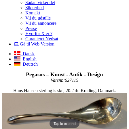
Sådan virker det
Sikkerhed
Kontakt
Vil du udstille
Vil du annoncere
Presse
Hvorfor X er ?
Garanteret Nedsat
Gå til Web Version
Dansk
English
Deutsch
Pegasus – Kunst - Antik - Design
Varenr.:627115
Hans Hansen sterling is ske, 20. årh. Kolding, Danmark.
Tap to expand