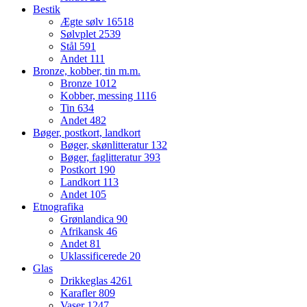
Bestik
Ægte sølv
16518
Sølvplet
2539
Stål
591
Andet
111
Bronze, kobber, tin m.m.
Bronze
1012
Kobber, messing
1116
Tin
634
Andet
482
Bøger, postkort, landkort
Bøger, skønlitteratur
132
Bøger, faglitteratur
393
Postkort
190
Landkort
113
Andet
105
Etnografika
Grønlandica
90
Afrikansk
46
Andet
81
Uklassificerede
20
Glas
Drikkeglas
4261
Karafler
809
Vaser
1247