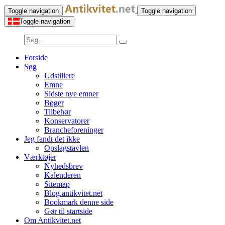
Toggle navigation
Toggle navigation
Toggle navigation
Forside
Søg
Udstillere
Emne
Sidste nye emner
Bøger
Tilbehør
Konservatorer
Brancheforeninger
Jeg fandt det ikke
Opslagstavlen
Værktøjer
Nyhedsbrev
Kalenderen
Sitemap
Blog.antikvitet.net
Bookmark denne side
Gør til startside
Om Antikvitet.net