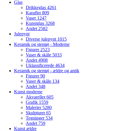
Glas
Drikkeglas
4261
Karafler
809
Vaser
1247
Kunstglas
3268
Andet
2582
Julepynt
Diverse julepynt
1015
Keramik og stentøj - Moderne
Figurer
2523
Vaser & skåle
5033
Andet
4908
Uklassificerede
4634
Keramik og stentøj - ældre og antik
Figurer
90
Vaser & skåle
134
Andet
348
Kunst moderne
Akvareller
605
Grafik
1559
Malerier
5280
Skulpturer
65
Tegninger
534
Andet
759
Kunst ældre