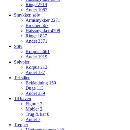
Ringe
2719
Andet
1087
Smykker, sølv
Armsmykker
2271
Brocher
567
Halssmykker
4708
Ringe
1837
Andet
3371
Sølv
Korpus
5661
Andet
1919
Sølvplet
Korpus
212
Andet
137
Tekstiler
Beklædning
150
Duge
113
Andet
339
Til haven
Figurer
2
Møbler
2
Trug & kar
0
Andet
7
Tæpper
Moderne tæpper
149