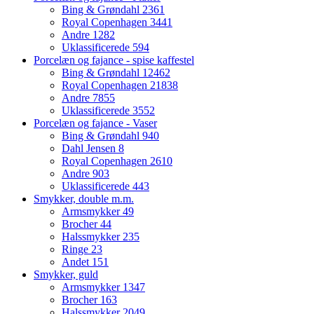
Bing & Grøndahl
2361
Royal Copenhagen
3441
Andre
1282
Uklassificerede
594
Porcelæn og fajance - spise kaffestel
Bing & Grøndahl
12462
Royal Copenhagen
21838
Andre
7855
Uklassificerede
3552
Porcelæn og fajance - Vaser
Bing & Grøndahl
940
Dahl Jensen
8
Royal Copenhagen
2610
Andre
903
Uklassificerede
443
Smykker, double m.m.
Armsmykker
49
Brocher
44
Halssmykker
235
Ringe
23
Andet
151
Smykker, guld
Armsmykker
1347
Brocher
163
Halssmykker
2049