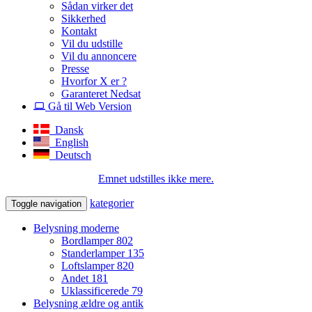
Sådan virker det
Sikkerhed
Kontakt
Vil du udstille
Vil du annoncere
Presse
Hvorfor X er ?
Garanteret Nedsat
Gå til Web Version
Dansk
English
Deutsch
Emnet udstilles ikke mere.
kategorier
Toggle navigation
Belysning moderne
Bordlamper
802
Standerlamper
135
Loftslamper
820
Andet
181
Uklassificerede
79
Belysning ældre og antik