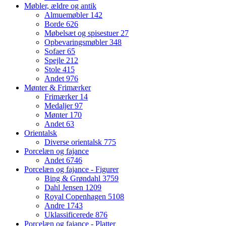
Møbler, ældre og antik
Almuemøbler
142
Borde
626
Møbelsæt og spisestuer
27
Opbevaringsmøbler
348
Sofaer
65
Spejle
212
Stole
415
Andet
976
Mønter & Frimærker
Frimærker
14
Medaljer
97
Mønter
170
Andet
63
Orientalsk
Diverse orientalsk
775
Porcelæn og fajance
Andet
6746
Porcelæn og fajance - Figurer
Bing & Grøndahl
3759
Dahl Jensen
1209
Royal Copenhagen
5108
Andre
1743
Uklassificerede
876
Porcelæn og fajance - Platter