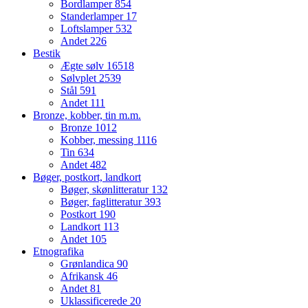
Bordlamper
854
Standerlamper
17
Loftslamper
532
Andet
226
Bestik
Ægte sølv
16518
Sølvplet
2539
Stål
591
Andet
111
Bronze, kobber, tin m.m.
Bronze
1012
Kobber, messing
1116
Tin
634
Andet
482
Bøger, postkort, landkort
Bøger, skønlitteratur
132
Bøger, faglitteratur
393
Postkort
190
Landkort
113
Andet
105
Etnografika
Grønlandica
90
Afrikansk
46
Andet
81
Uklassificerede
20