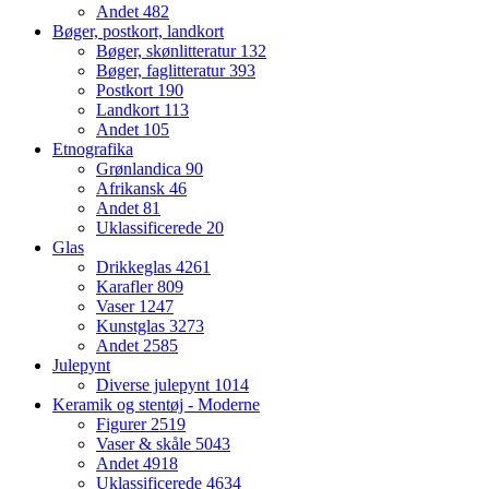
Andet
482
Bøger, postkort, landkort
Bøger, skønlitteratur
132
Bøger, faglitteratur
393
Postkort
190
Landkort
113
Andet
105
Etnografika
Grønlandica
90
Afrikansk
46
Andet
81
Uklassificerede
20
Glas
Drikkeglas
4261
Karafler
809
Vaser
1247
Kunstglas
3273
Andet
2585
Julepynt
Diverse julepynt
1014
Keramik og stentøj - Moderne
Figurer
2519
Vaser & skåle
5043
Andet
4918
Uklassificerede
4634