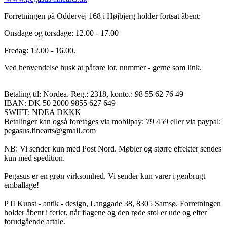
Forretningen på Oddervej 168 i Højbjerg holder fortsat åbent:
Onsdage og torsdage: 12.00 - 17.00
Fredag: 12.00 - 16.00.
Ved henvendelse husk at påføre lot. nummer - gerne som link.
Betaling til: Nordea. Reg.: 2318, konto.: 98 55 62 76 49
IBAN: DK 50 2000 9855 627 649
SWIFT: NDEA DKKK
Betalinger kan også foretages via mobilpay: 79 459 eller via paypal:
pegasus.finearts@gmail.com
NB: Vi sender kun med Post Nord. Møbler og større effekter sendes
kun med spedition.
Pegasus er en grøn virksomhed. Vi sender kun varer i genbrugt
emballage!
P II Kunst - antik - design, Langgade 38, 8305 Samsø. Forretningen
holder åbent i ferier, når flagene og den røde stol er ude og efter
forudgående aftale.