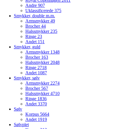
Royal Copenhagen
2611
Andre
907
Uklassificerede
375
Smykker, double m.m.
Armsmykker
49
Brocher
44
Halssmykker
235
Ringe
23
Andet
151
Smykker, guld
Armsmykker
1348
Brocher
163
Halssmykker
2048
Ringe
2718
Andet
1087
Smykker, sølv
Armsmykker
2274
Brocher
567
Halssmykker
4710
Ringe
1836
Andet
3370
Sølv
Korpus
5664
Andet
1919
Sølvplet