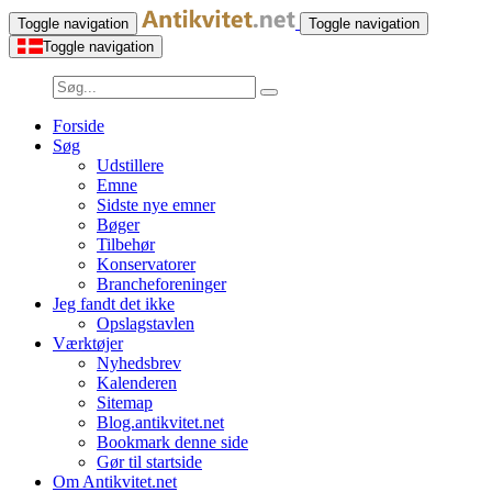
Toggle navigation
Toggle navigation
Toggle navigation
Forside
Søg
Udstillere
Emne
Sidste nye emner
Bøger
Tilbehør
Konservatorer
Brancheforeninger
Jeg fandt det ikke
Opslagstavlen
Værktøjer
Nyhedsbrev
Kalenderen
Sitemap
Blog.antikvitet.net
Bookmark denne side
Gør til startside
Om Antikvitet.net