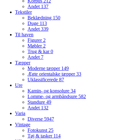
Korpus
212
Andet
137
Tekstiler
Beklædning
150
Duge
113
Andet
339
Til haven
Figurer
2
Møbler
2
Trug & kar
0
Andet
7
Tæpper
Moderne tæpper
149
Ægte orientalske tæpper
33
Uklassificerede
87
Ure
Kamin- og konsolure
34
Lomme- og armbåndsure
582
Standure
49
Andet
132
Varia
Diverse
5947
Vintage
Fotokunst
25
Tøj & tasker
114