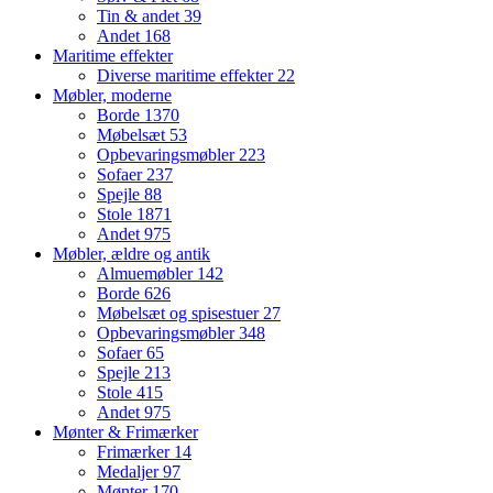
Tin & andet
39
Andet
168
Maritime effekter
Diverse maritime effekter
22
Møbler, moderne
Borde
1370
Møbelsæt
53
Opbevaringsmøbler
223
Sofaer
237
Spejle
88
Stole
1871
Andet
975
Møbler, ældre og antik
Almuemøbler
142
Borde
626
Møbelsæt og spisestuer
27
Opbevaringsmøbler
348
Sofaer
65
Spejle
213
Stole
415
Andet
975
Mønter & Frimærker
Frimærker
14
Medaljer
97
Mønter
170