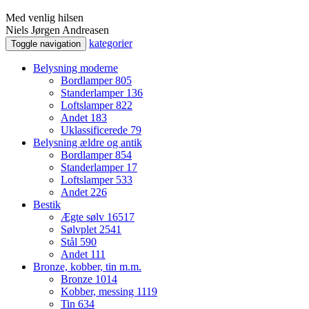
Med venlig hilsen
Niels Jørgen Andreasen
kategorier
Toggle navigation
Belysning moderne
Bordlamper
805
Standerlamper
136
Loftslamper
822
Andet
183
Uklassificerede
79
Belysning ældre og antik
Bordlamper
854
Standerlamper
17
Loftslamper
533
Andet
226
Bestik
Ægte sølv
16517
Sølvplet
2541
Stål
590
Andet
111
Bronze, kobber, tin m.m.
Bronze
1014
Kobber, messing
1119
Tin
634