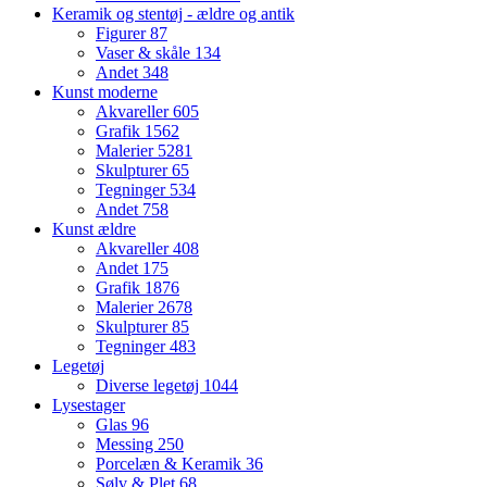
Keramik og stentøj - ældre og antik
Figurer
87
Vaser & skåle
134
Andet
348
Kunst moderne
Akvareller
605
Grafik
1562
Malerier
5281
Skulpturer
65
Tegninger
534
Andet
758
Kunst ældre
Akvareller
408
Andet
175
Grafik
1876
Malerier
2678
Skulpturer
85
Tegninger
483
Legetøj
Diverse legetøj
1044
Lysestager
Glas
96
Messing
250
Porcelæn & Keramik
36
Sølv & Plet
68