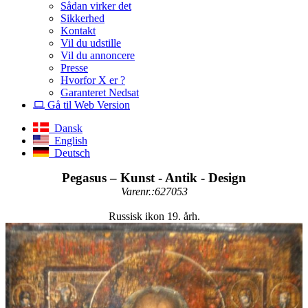
Sådan virker det
Sikkerhed
Kontakt
Vil du udstille
Vil du annoncere
Presse
Hvorfor X er ?
Garanteret Nedsat
Gå til Web Version
Dansk
English
Deutsch
Pegasus – Kunst - Antik - Design
Varenr.:627053
Russisk ikon 19. årh.