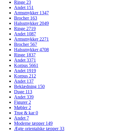
Ringe
23
Andet
151
Armsmykker
1347
Brocher
163
Halssmykker
2049
Ringe
2719
Andet
1087
Armsmykker
2271
Brocher
567
Halssmykker
4708
Ringe
1837
Andet
3371
Korpus
5661
Andet
1919
Korpus
212
Andet
137
Beklædning
150
Duge
113
Andet
339
Figurer
2
Møbler
2
Trug & kar
0
Andet
7
Moderne tæpper
149
Ægte orientalske tæpper
33