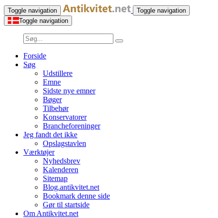
Toggle navigation
Toggle navigation
Toggle navigation
Forside
Søg
Udstillere
Emne
Sidste nye emner
Bøger
Tilbehør
Konservatorer
Brancheforeninger
Jeg fandt det ikke
Opslagstavlen
Værktøjer
Nyhedsbrev
Kalenderen
Sitemap
Blog.antikvitet.net
Bookmark denne side
Gør til startside
Om Antikvitet.net