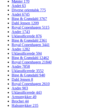
Mønter
170
Andet
63
Diverse orientalsk
775
Andet
6745
Bing & Grøndahl
3767
Dahl Jensen
1209
Royal Copenhagen
5115
Andre
1743
Uklassificerede
876
Bing & Grøndahl
2361
Royal Copenhagen
3441
Andre
1282
Uklassificerede
594
Bing & Grøndahl
12462
Royal Copenhagen
21840
Andre
7858
Uklassificerede
3552
Bing & Grøndahl
940
Dahl Jensen
8
Royal Copenhagen
2610
Andre
903
Uklassificerede
443
Armsmykker
49
Brocher
44
Halssmykker
235