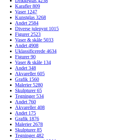
Drikkeglas
4258
Karafler
809
Vaser
1247
Kunstglas
3268
Andet
2584
Diverse julepynt
1015
Figurer
2523
Vaser & skåle
5033
Andet
4908
Uklassificerede
4634
Figurer
90
Vaser & skåle
134
Andet
348
Akvareller
605
Grafik
1560
Malerier
5280
Skulpturer
65
Tegninger
534
Andet
760
Akvareller
408
Andet
175
Grafik
1876
Malerier
2678
Skulpturer
85
Tegninger
482