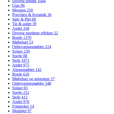
Diverse legetøj
1044
Glas
96
Messing
250
Porcelæn & Keramik
36
Sølv & Plet
68
Tin & andet
39
Andet
168
Diverse maritime effekter
22
Borde
1370
Møbelsæt
53
Opbevaringsmøbler
224
Sofaer
239
Spejle
88
Stole
1871
Andet
975
Almuemøbler
142
Borde
626
Møbelsæt og spisestuer
27
Opbevaringsmøbler
348
Sofaer
65
Spejle
212
Stole
415
Andet
976
Frimærker
14
Medaljer
97