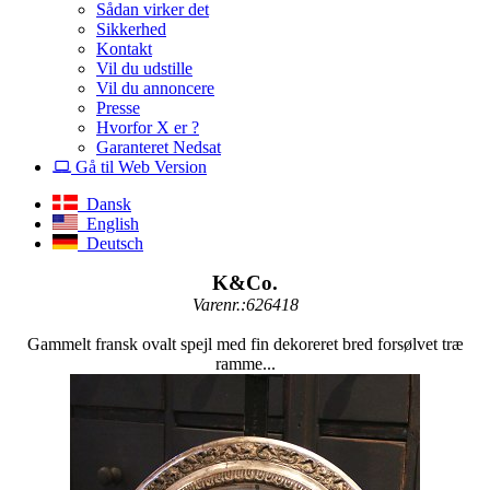
Sådan virker det
Sikkerhed
Kontakt
Vil du udstille
Vil du annoncere
Presse
Hvorfor X er ?
Garanteret Nedsat
Gå til Web Version
Dansk
English
Deutsch
K&Co.
Varenr.:626418
Gammelt fransk ovalt spejl med fin dekoreret bred forsølvet træ
ramme...