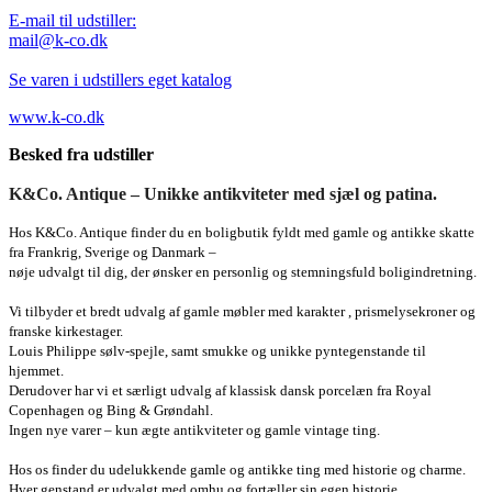
E-mail til udstiller:
mail@k-co.dk
Se varen i udstillers eget katalog
www.k-co.dk
Besked fra udstiller
K&Co. Antique – Unikke antikviteter med sjæl og patina.
Hos K&Co. Antique finder du en boligbutik fyldt med gamle og antikke skatte
fra Frankrig, Sverige og Danmark –
nøje udvalgt til dig, der ønsker en personlig og stemningsfuld boligindretning.
Vi tilbyder et bredt udvalg af gamle møbler med karakter , prismelysekroner og
franske kirkestager.
Louis Philippe sølv-spejle, samt smukke og unikke pyntegenstande til
hjemmet.
Derudover har vi et særligt udvalg af klassisk dansk porcelæn fra Royal
Copenhagen og Bing & Grøndahl.
Ingen nye varer – kun ægte antikviteter og gamle vintage ting.
Hos os finder du udelukkende gamle og antikke ting med historie og charme.
Hver genstand er udvalgt med omhu og fortæller sin egen historie.