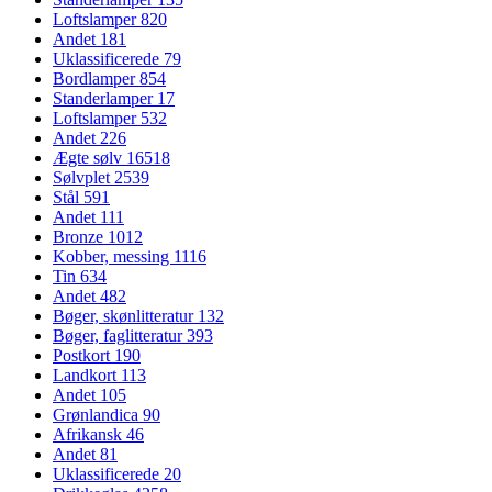
Loftslamper
820
Andet
181
Uklassificerede
79
Bordlamper
854
Standerlamper
17
Loftslamper
532
Andet
226
Ægte sølv
16518
Sølvplet
2539
Stål
591
Andet
111
Bronze
1012
Kobber, messing
1116
Tin
634
Andet
482
Bøger, skønlitteratur
132
Bøger, faglitteratur
393
Postkort
190
Landkort
113
Andet
105
Grønlandica
90
Afrikansk
46
Andet
81
Uklassificerede
20