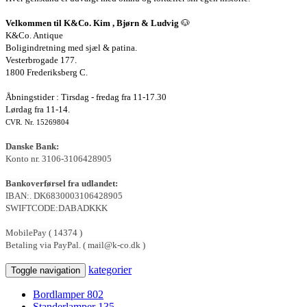
Velkommen til K&Co. Kim , Bjørn & Ludvig
🐶
K&Co. Antique
Boligindretning med sjæl & patina.
Vesterbrogade 177.
1800 Frederiksberg C.
Åbningstider : Tirsdag - fredag fra 11-17.30
Lørdag fra 11-14.
CVR. Nr. 15269804
Danske Bank:
Konto nr. 3106-3106428905
Bankoverførsel fra udlandet:
IBAN:. DK6830003106428905
SWIFTCODE:DABADKKK
MobilePay ( 14374 )
Betaling via PayPal. ( mail@k-co.dk )
kategorier
Toggle navigation
Bordlamper
802
Standerlamper
135