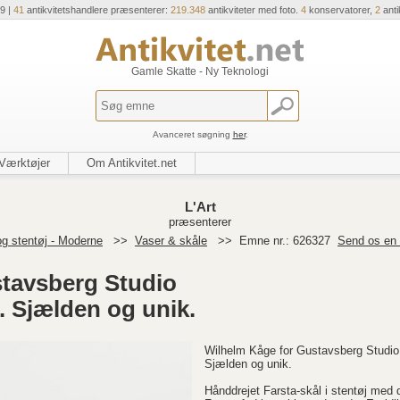
9 |
41
antikvitetshandlere præsenterer:
219.348
antikviteter med foto.
4
konservatorer,
2
anti
Gamle Skatte - Ny Teknologi
Avanceret søgning
her
.
Værktøjer
Om Antikvitet.net
L'Art
præsenterer
g stentøj - Moderne
>>
Vaser & skåle
>>
Emne nr.: 626327
Send os en 
tavsberg Studio
e. Sjælden og unik.
Wilhelm Kåge for Gustavsberg Studio 
Sjælden og unik.
Hånddrejet Farsta-skål i stentøj med d