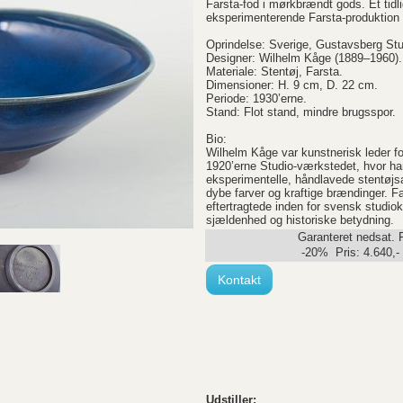
Farsta-fod i mørkbrændt gods. Et tidl
eksperimenterende Farsta-produktion 
Oprindelse: Sverige, Gustavsberg Stu
Designer: Wilhelm Kåge (1889–1960).
Materiale: Stentøj, Farsta.
Dimensioner: H. 9 cm, D. 22 cm.
Periode: 1930’erne.
Stand: Flot stand, mindre brugsspor.
Bio:
Wilhelm Kåge var kunstnerisk leder fo
1920’erne Studio-værkstedet, hvor ha
eksperimentelle, håndlavede stentøjs
dybe farver og kraftige brændinger. F
eftertragtede inden for svensk studio
sjældenhed og historiske betydning.
Garanteret nedsat. 
-20% Pris:
4.640
,-
Kontakt
Udstiller: