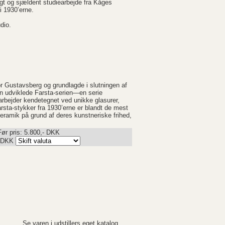
igt og sjældent studiearbejde fra Kåges
i 1930’erne.
dio.
r Gustavsberg og grundlagde i slutningen af
n udviklede Farsta-serien—en serie
arbejder kendetegnet ved unikke glasurer,
arsta-stykker fra 1930’erne er blandt de mest
keramik på grund af deres kunstneriske frihed,
Før pris: 5.800,- DKK
DKK
Se varen i udstillers eget katalog