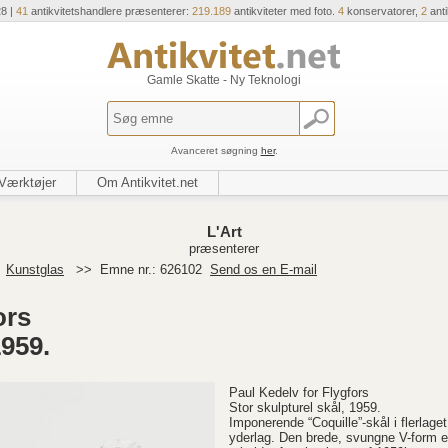
28 |
41
antikvitetshandlere præsenterer:
219.189
antikviteter med foto.
4
konservatorer,
2
ant
Gamle Skatte - Ny Teknologi
Avanceret søgning
her
.
Værktøjer
Om Antikvitet.net
L'Art
præsenterer
>
Kunstglas
>>
Emne nr.: 626102
Send os en E-mail
ors
1959.
Paul Kedelv for Flygfors
Stor skulpturel skål, 1959.
Imponerende “Coquille”-skål i flerlage
yderlag. Den brede, svungne V-form er