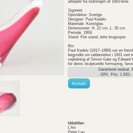
arbejder fra slutningen af 1950’erne.
Signeret.
Oprindelse: Sverige.
Designer: Paul Kedelv.
Materiale: Kunstglas.
Dimensioner: H. 22 cm, L. 35 cm.
Periode: 1959.
Stand: Flot stand, lette brugsspor.
Bio:
Paul Kedelv (1917–1990) var en frem
begyndte sin uddannelse i 1931 ved te
vejledning af Simon Gate og Edward H
for deres skulpturelle formsprog, farve
Garanteret nedsat. 
-20% Pris:
1.920
,-
Kontakt
Udstiller:
L'Art
Peter Lau