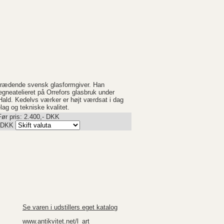
trædende svensk glasformgiver. Han
gneatelieret på Orrefors glasbruk under
ald. Kedelvs værker er højt værdsat i dag
lag og tekniske kvalitet.
Før pris: 2.400,- DKK
DKK
Se varen i udstillers eget katalog
www.antikvitet.net/l_art