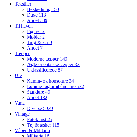
Tekstiler
Beklædning
150
Duge
113
Andet
339
Til haven
Figurer
2
Møbler
2
Trug & kar
0
Andet
7
Tæpper
Moderne tæpper
149
Ægte orientalske tæpper
33
Uklassificerede
87
Ure
Kamin- og konsolure
34
Lomme- og armbåndsure
582
Standure
49
Andet
132
Varia
Diverse
5939
Vintage
Fotokunst
25
Tøj & tasker
115
Våben & Militaria
Militaria
16