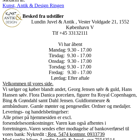
Kunst, Antik & Design Ringen
Besked fra udstiller
Lundin Juvel & Antik , Vester Voldgade 21, 1552
København V
Tlf +45 33132111
Vi har åbent
Mandag: 9.30 - 17.00
Tirsdag: 9.30 - 17.00
Onsdag: 9.30 - 17.00
Torsdag: 9.30 - 17.00
Fredag: 9.30 - 17.00
Lørdag: Efter aftale
Velkommen til vores side.
Vi sælger og køber blandt andet, Georg Jensen sølv & guld, Hans
Hansen sølv. Flora Danica porcelæn, figurer fra Royal Copenhagen,
Bing & Grøndahl samt Dahl Jensen. Guldlommeure &
armbåndsure. Gamle mønter og pengesedler. Ordner og medaljer.
Leverings- og handelsbetingelser:
Alle priser på hjemmesiden er excl.
forsendelsesomkostninger.
Varen kan også afhentes i
forretningen..
Varen sendes efter modtagelse af bankoverførsel til
vores bank: Nykredit :
Reg. 5474 kontnnr. 0933739
Med venlig hilsen, Lundin Antik & Juvel , cvr 75543514