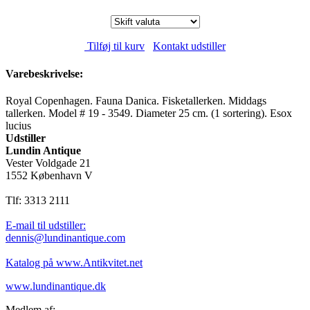
Tilføj til kurv
Kontakt udstiller
Varebeskrivelse:
Royal Copenhagen. Fauna Danica. Fisketallerken. Middags
tallerken. Model # 19 - 3549. Diameter 25 cm. (1 sortering). Esox
lucius
Udstiller
Lundin Antique
Vester Voldgade 21
1552 København V
Tlf: 3313 2111
E-mail til udstiller:
dennis@lundinantique.com
Katalog på www.Antikvitet.net
www.lundinantique.dk
Medlem af: