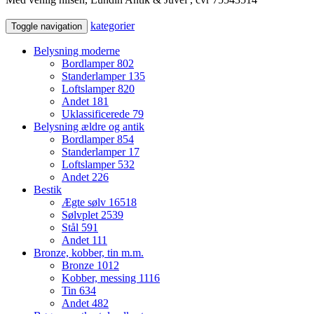
kategorier
Toggle navigation
Belysning moderne
Bordlamper
802
Standerlamper
135
Loftslamper
820
Andet
181
Uklassificerede
79
Belysning ældre og antik
Bordlamper
854
Standerlamper
17
Loftslamper
532
Andet
226
Bestik
Ægte sølv
16518
Sølvplet
2539
Stål
591
Andet
111
Bronze, kobber, tin m.m.
Bronze
1012
Kobber, messing
1116
Tin
634
Andet
482