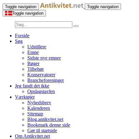
Toggle navigation
Toggle navigation
Toggle navigation
Forside
Søg
Udstillere
Emne
Sidste nye emner
Bøger
Tilbehør
Konservatorer
Brancheforeninger
Jeg fandt det ikke
Opslagstavlen
Værktøjer
Nyhedsbrev
Kalenderen
Sitemap
Blog.antikvitet.net
Bookmark denne side
Gør til startside
Om Antikvitet.net