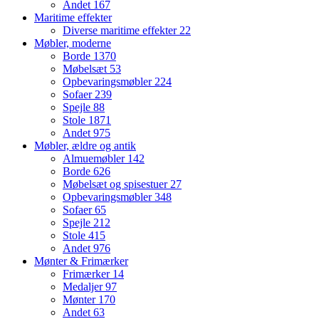
Andet
167
Maritime effekter
Diverse maritime effekter
22
Møbler, moderne
Borde
1370
Møbelsæt
53
Opbevaringsmøbler
224
Sofaer
239
Spejle
88
Stole
1871
Andet
975
Møbler, ældre og antik
Almuemøbler
142
Borde
626
Møbelsæt og spisestuer
27
Opbevaringsmøbler
348
Sofaer
65
Spejle
212
Stole
415
Andet
976
Mønter & Frimærker
Frimærker
14
Medaljer
97
Mønter
170
Andet
63