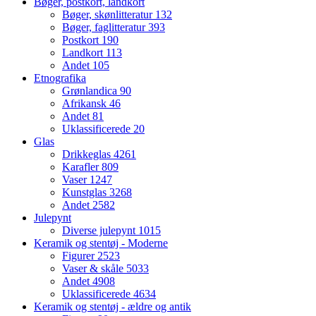
Bøger, postkort, landkort
Bøger, skønlitteratur
132
Bøger, faglitteratur
393
Postkort
190
Landkort
113
Andet
105
Etnografika
Grønlandica
90
Afrikansk
46
Andet
81
Uklassificerede
20
Glas
Drikkeglas
4261
Karafler
809
Vaser
1247
Kunstglas
3268
Andet
2582
Julepynt
Diverse julepynt
1015
Keramik og stentøj - Moderne
Figurer
2523
Vaser & skåle
5033
Andet
4908
Uklassificerede
4634
Keramik og stentøj - ældre og antik