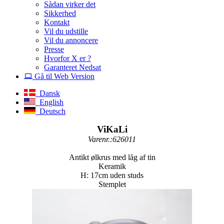
Sådan virker det
Sikkerhed
Kontakt
Vil du udstille
Vil du annoncere
Presse
Hvorfor X er ?
Garanteret Nedsat
Gå til Web Version
Dansk
English
Deutsch
ViKaLi
Varenr.:626011
Antikt ølkrus med låg af tin
Keramik
H: 17cm uden studs
Stemplet