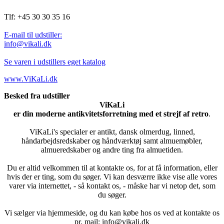
Tlf: +45 30 30 35 16
E-mail til udstiller:
info@vikali.dk
Se varen i udstillers eget katalog
www.ViKaLi.dk
Besked fra udstiller
ViKaLi
er din moderne antikvitetsforretning med et strejf af retro
.
ViKaLi's specialer er antikt, dansk olmerdug, linned,
håndarbejdsredskaber og håndværktøj samt almuemøbler,
almueredskaber og andre ting fra almuetiden.
Du er altid velkommen til at kontakte os, for at få information, eller
hvis der er ting, som du søger. Vi kan desværre ikke vise alle vores
varer via internettet, - så kontakt os, - måske har vi netop det, som
du søger.
Vi sælger via hjemmeside, og du kan købe hos os ved at kontakte os
pr. mail: info@vikali.dk