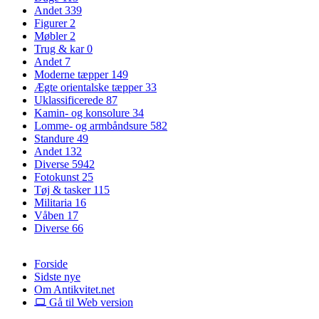
Andet
339
Figurer
2
Møbler
2
Trug & kar
0
Andet
7
Moderne tæpper
149
Ægte orientalske tæpper
33
Uklassificerede
87
Kamin- og konsolure
34
Lomme- og armbåndsure
582
Standure
49
Andet
132
Diverse
5942
Fotokunst
25
Tøj & tasker
115
Militaria
16
Våben
17
Diverse
66
Forside
Sidste nye
Om Antikvitet.net
Gå til Web version