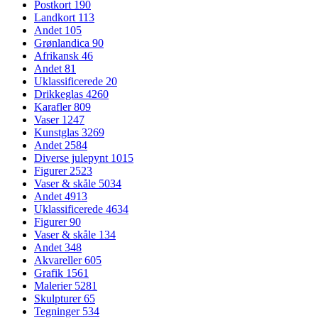
Postkort
190
Landkort
113
Andet
105
Grønlandica
90
Afrikansk
46
Andet
81
Uklassificerede
20
Drikkeglas
4260
Karafler
809
Vaser
1247
Kunstglas
3269
Andet
2584
Diverse julepynt
1015
Figurer
2523
Vaser & skåle
5034
Andet
4913
Uklassificerede
4634
Figurer
90
Vaser & skåle
134
Andet
348
Akvareller
605
Grafik
1561
Malerier
5281
Skulpturer
65
Tegninger
534