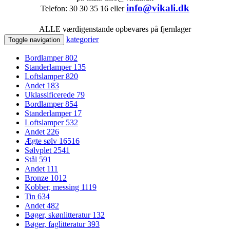
info@vikali.dk
Telefon: 30 30 35 16 eller
ALLE værdigenstande opbevares på fjernlager
kategorier
Toggle navigation
Bordlamper
802
Standerlamper
135
Loftslamper
820
Andet
183
Uklassificerede
79
Bordlamper
854
Standerlamper
17
Loftslamper
532
Andet
226
Ægte sølv
16516
Sølvplet
2541
Stål
591
Andet
111
Bronze
1012
Kobber, messing
1119
Tin
634
Andet
482
Bøger, skønlitteratur
132
Bøger, faglitteratur
393