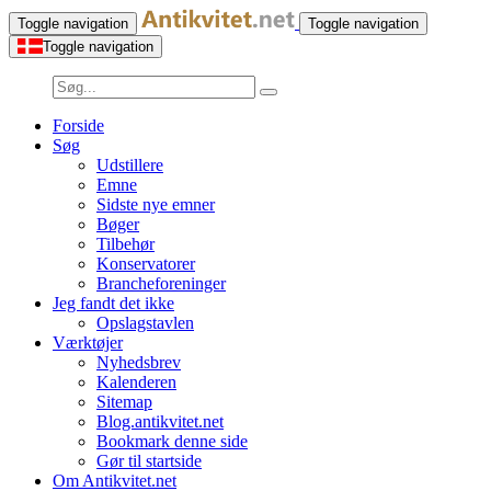
Toggle navigation
Toggle navigation
Toggle navigation
Forside
Søg
Udstillere
Emne
Sidste nye emner
Bøger
Tilbehør
Konservatorer
Brancheforeninger
Jeg fandt det ikke
Opslagstavlen
Værktøjer
Nyhedsbrev
Kalenderen
Sitemap
Blog.antikvitet.net
Bookmark denne side
Gør til startside
Om Antikvitet.net