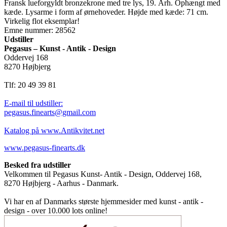
Fransk lueforgyldt bronzekrone med tre lys, 19. Årh. Ophængt med
kæde. Lysarme i form af ørnehoveder. Højde med kæde: 71 cm.
Virkelig flot eksemplar!
Emne nummer: 28562
Udstiller
Pegasus – Kunst - Antik - Design
Oddervej 168
8270 Højbjerg
Tlf: 20 49 39 81
E-mail til udstiller:
pegasus.finearts@gmail.com
Katalog på www.Antikvitet.net
www.pegasus-finearts.dk
Besked fra udstiller
Velkommen til Pegasus Kunst- Antik - Design, Oddervej 168,
8270 Højbjerg - Aarhus - Danmark.
Vi har en af Danmarks største hjemmesider med kunst - antik -
design - over 10.000 lots online!