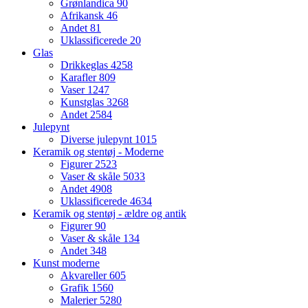
Grønlandica
90
Afrikansk
46
Andet
81
Uklassificerede
20
Glas
Drikkeglas
4258
Karafler
809
Vaser
1247
Kunstglas
3268
Andet
2584
Julepynt
Diverse julepynt
1015
Keramik og stentøj - Moderne
Figurer
2523
Vaser & skåle
5033
Andet
4908
Uklassificerede
4634
Keramik og stentøj - ældre og antik
Figurer
90
Vaser & skåle
134
Andet
348
Kunst moderne
Akvareller
605
Grafik
1560
Malerier
5280