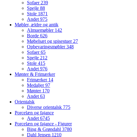
Sofaer
239
Spejle
88
Stole
1871
Andet
975
Møbler, ældre og antik
Almuemøbler
142
Borde
626
Møbelsæt og spisestuer
27
Opbevaringsmøbler
348
Sofaer
65
Spejle
212
Stole
415
Andet
976
Mønter & Frimærker
Frimærker
14
Medaljer
97
Mønter
170
Andet
63
Orientalsk
Diverse orientalsk
775
Porcelæn og fajance
Andet
6745
Porcelæn og fajance - Figurer
Bing & Grøndahl
3780
Dahl Jensen
1210