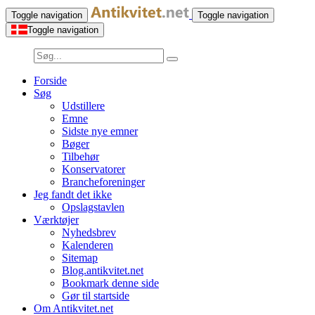
Toggle navigation
Toggle navigation
Toggle navigation
Forside
Søg
Udstillere
Emne
Sidste nye emner
Bøger
Tilbehør
Konservatorer
Brancheforeninger
Jeg fandt det ikke
Opslagstavlen
Værktøjer
Nyhedsbrev
Kalenderen
Sitemap
Blog.antikvitet.net
Bookmark denne side
Gør til startside
Om Antikvitet.net