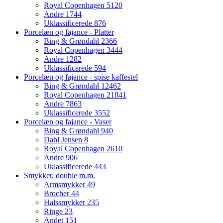
Royal Copenhagen
5120
Andre
1744
Uklassificerede
876
Porcelæn og fajance - Platter
Bing & Grøndahl
2366
Royal Copenhagen
3444
Andre
1282
Uklassificerede
594
Porcelæn og fajance - spise kaffestel
Bing & Grøndahl
12462
Royal Copenhagen
21841
Andre
7863
Uklassificerede
3552
Porcelæn og fajance - Vaser
Bing & Grøndahl
940
Dahl Jensen
8
Royal Copenhagen
2610
Andre
906
Uklassificerede
443
Smykker, double m.m.
Armsmykker
49
Brocher
44
Halssmykker
235
Ringe
23
Andet
151