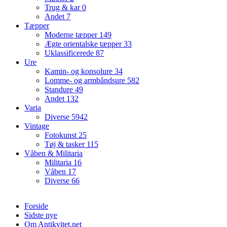
Trug & kar
0
Andet
7
Tæpper
Moderne tæpper
149
Ægte orientalske tæpper
33
Uklassificerede
87
Ure
Kamin- og konsolure
34
Lomme- og armbåndsure
582
Standure
49
Andet
132
Varia
Diverse
5942
Vintage
Fotokunst
25
Tøj & tasker
115
Våben & Militaria
Militaria
16
Våben
17
Diverse
66
Forside
Sidste nye
Om Antikvitet.net