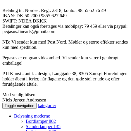
Betaling til: Nordea. Reg.: 2318, konto.: 98 55 62 76 49
IBAN: DK 50 2000 9855 627 649
SWIFT: NDEA DKKK
Betalinger kan også foretages via mobilpay: 79 459 eller via paypal:
pegasus.finearts@gmail.com
NB: Vi sender kun med Post Nord. Møbler og større effekter sendes
kun med spedition.
Pegasus er en grøn virksomhed. Vi sender kun varer i genbrugt
emballage!
P II Kunst - antik - design, Langgade 38, 8305 Samsø. Forretningen
holder åbent i ferier, når flagene og den røde stol er ude og efter
forudgående aftale.
Med venlig hilsen
Niels Jørgen Andreasen
kategorier
Toggle navigation
Belysning moderne
Bordlamper
802
Standerlamper
135