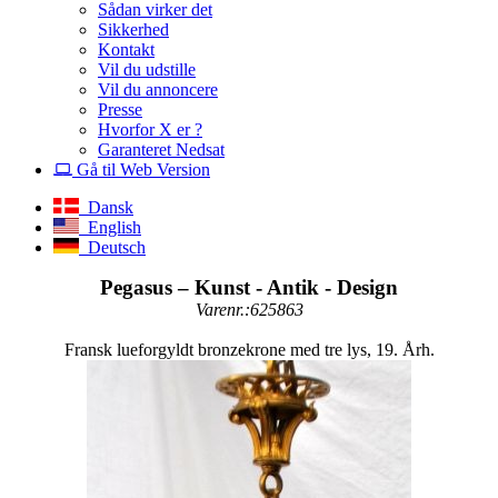
Sådan virker det
Sikkerhed
Kontakt
Vil du udstille
Vil du annoncere
Presse
Hvorfor X er ?
Garanteret Nedsat
Gå til Web Version
Dansk
English
Deutsch
Pegasus – Kunst - Antik - Design
Varenr.:625863
Fransk lueforgyldt bronzekrone med tre lys, 19. Årh.