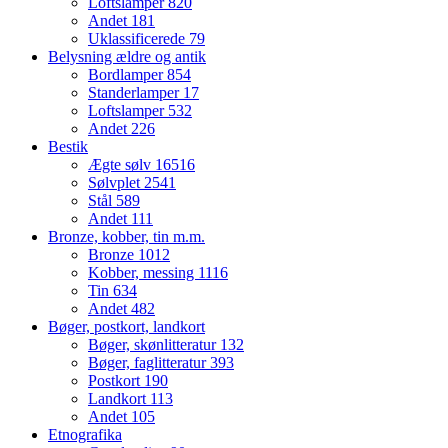
Loftslamper
820
Andet
181
Uklassificerede
79
Belysning ældre og antik
Bordlamper
854
Standerlamper
17
Loftslamper
532
Andet
226
Bestik
Ægte sølv
16516
Sølvplet
2541
Stål
589
Andet
111
Bronze, kobber, tin m.m.
Bronze
1012
Kobber, messing
1116
Tin
634
Andet
482
Bøger, postkort, landkort
Bøger, skønlitteratur
132
Bøger, faglitteratur
393
Postkort
190
Landkort
113
Andet
105
Etnografika