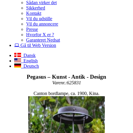
Sådan virker det
Sikkerhed
Kontakt
Vil du udstille
Vil du annoncere
Presse
Hvorfor X er ?
Garanteret Nedsat
Gå til Web Version
Dansk
English
Deutsch
Pegasus – Kunst - Antik - Design
Varenr.:625831
Canton bordlampe, ca. 1900, Kina.