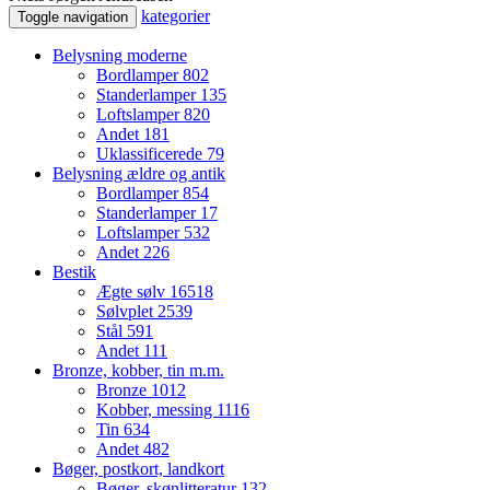
kategorier
Toggle navigation
Belysning moderne
Bordlamper
802
Standerlamper
135
Loftslamper
820
Andet
181
Uklassificerede
79
Belysning ældre og antik
Bordlamper
854
Standerlamper
17
Loftslamper
532
Andet
226
Bestik
Ægte sølv
16518
Sølvplet
2539
Stål
591
Andet
111
Bronze, kobber, tin m.m.
Bronze
1012
Kobber, messing
1116
Tin
634
Andet
482
Bøger, postkort, landkort
Bøger, skønlitteratur
132