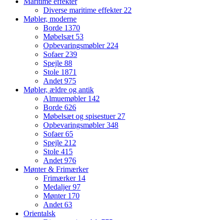
Maritime effekter
Diverse maritime effekter
22
Møbler, moderne
Borde
1370
Møbelsæt
53
Opbevaringsmøbler
224
Sofaer
239
Spejle
88
Stole
1871
Andet
975
Møbler, ældre og antik
Almuemøbler
142
Borde
626
Møbelsæt og spisestuer
27
Opbevaringsmøbler
348
Sofaer
65
Spejle
212
Stole
415
Andet
976
Mønter & Frimærker
Frimærker
14
Medaljer
97
Mønter
170
Andet
63
Orientalsk