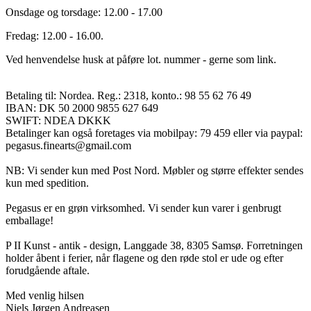
Onsdage og torsdage: 12.00 - 17.00
Fredag: 12.00 - 16.00.
Ved henvendelse husk at påføre lot. nummer - gerne som link.
Betaling til: Nordea. Reg.: 2318, konto.: 98 55 62 76 49
IBAN: DK 50 2000 9855 627 649
SWIFT: NDEA DKKK
Betalinger kan også foretages via mobilpay: 79 459 eller via paypal:
pegasus.finearts@gmail.com
NB: Vi sender kun med Post Nord. Møbler og større effekter sendes
kun med spedition.
Pegasus er en grøn virksomhed. Vi sender kun varer i genbrugt
emballage!
P II Kunst - antik - design, Langgade 38, 8305 Samsø. Forretningen
holder åbent i ferier, når flagene og den røde stol er ude og efter
forudgående aftale.
Med venlig hilsen
Niels Jørgen Andreasen