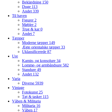
Beklædning
150
Duge
113
Andet
339
Til haven
Figurer
2
Møbler
2
Trug & kar
0
Andet
7
Tæpper
Moderne tæpper
149
Ægte orientalske tæpper
33
Uklassificerede
87
Ure
Kamin- og konsolure
34
Lomme- og armbåndsure
582
Standure
49
Andet
132
Varia
Diverse
5939
Vintage
Fotokunst
25
Tøj & tasker
115
Våben & Militaria
Militaria
16
Våben
17