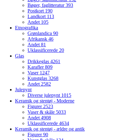
Bøger, faglitteratur
393
Postkort
190
Landkort
113
Andet
105
Etnografika
Grønlandica
90
Afrikansk
46
Andet
81
Uklassificerede
20
Glas
Drikkeglas
4261
Karafler
809
Vaser
1247
Kunstglas
3268
Andet
2582
Julepynt
Diverse julepynt
1015
Keramik og stentøj - Moderne
Figurer
2523
Vaser & skåle
5033
Andet
4908
Uklassificerede
4634
Keramik og stentøj - ældre og antik
Figurer
90