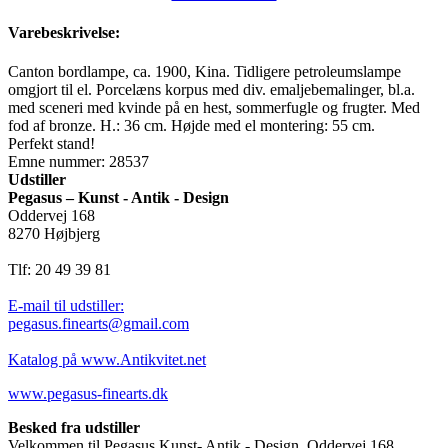
Varebeskrivelse:
Canton bordlampe, ca. 1900, Kina. Tidligere petroleumslampe
omgjort til el. Porcelæns korpus med div. emaljebemalinger, bl.a.
med sceneri med kvinde på en hest, sommerfugle og frugter. Med
fod af bronze. H.: 36 cm. Højde med el montering: 55 cm.
Perfekt stand!
Emne nummer: 28537
Udstiller
Pegasus – Kunst - Antik - Design
Oddervej 168
8270 Højbjerg
Tlf: 20 49 39 81
E-mail til udstiller:
pegasus.finearts@gmail.com
Katalog på www.Antikvitet.net
www.pegasus-finearts.dk
Besked fra udstiller
Velkommen til Pegasus Kunst- Antik - Design, Oddervej 168,