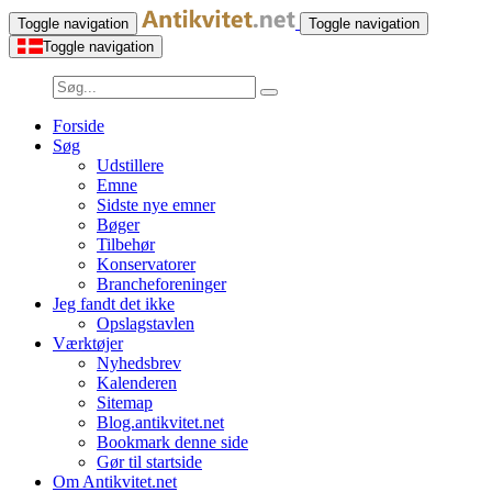
Toggle navigation
Toggle navigation
Toggle navigation
Forside
Søg
Udstillere
Emne
Sidste nye emner
Bøger
Tilbehør
Konservatorer
Brancheforeninger
Jeg fandt det ikke
Opslagstavlen
Værktøjer
Nyhedsbrev
Kalenderen
Sitemap
Blog.antikvitet.net
Bookmark denne side
Gør til startside
Om Antikvitet.net