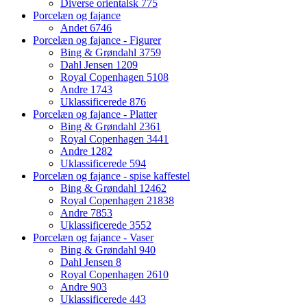
Diverse orientalsk
775
Porcelæn og fajance
Andet
6746
Porcelæn og fajance - Figurer
Bing & Grøndahl
3759
Dahl Jensen
1209
Royal Copenhagen
5108
Andre
1743
Uklassificerede
876
Porcelæn og fajance - Platter
Bing & Grøndahl
2361
Royal Copenhagen
3441
Andre
1282
Uklassificerede
594
Porcelæn og fajance - spise kaffestel
Bing & Grøndahl
12462
Royal Copenhagen
21838
Andre
7853
Uklassificerede
3552
Porcelæn og fajance - Vaser
Bing & Grøndahl
940
Dahl Jensen
8
Royal Copenhagen
2610
Andre
903
Uklassificerede
443