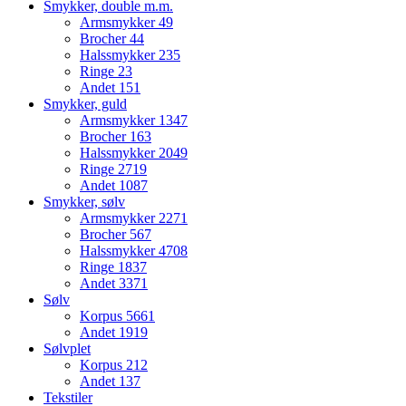
Smykker, double m.m.
Armsmykker
49
Brocher
44
Halssmykker
235
Ringe
23
Andet
151
Smykker, guld
Armsmykker
1347
Brocher
163
Halssmykker
2049
Ringe
2719
Andet
1087
Smykker, sølv
Armsmykker
2271
Brocher
567
Halssmykker
4708
Ringe
1837
Andet
3371
Sølv
Korpus
5661
Andet
1919
Sølvplet
Korpus
212
Andet
137
Tekstiler