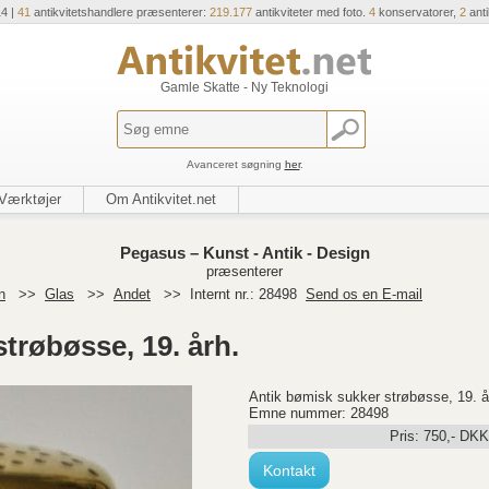
14 |
41
antikvitetshandlere præsenterer:
219.177
antikviteter med foto.
4
konservatorer,
2
ant
Gamle Skatte - Ny Teknologi
Avanceret søgning
her
.
Værktøjer
Om Antikvitet.net
Pegasus – Kunst - Antik - Design
præsenterer
n
>>
Glas
>>
Andet
>>
Internt nr.: 28498
Send os en E-mail
trøbøsse, 19. årh.
Antik bømisk sukker strøbøsse, 19. å
Emne nummer: 28498
Pris:
750
,-
DKK
Kontakt