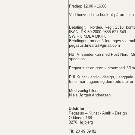
Fredag: 12.00 - 16.00.
Ved henvendelse husk at påføre lot. 
Betaling til: Nordea. Reg.: 2318, kont
IBAN: DK 50 2000 9855 627 649
SWIFT: NDEA DKKK
Betalinger kan også foretages via mob
pegasus.finearts@gmail.com
NB: Vi sender kun med Post Nord. Mø
spedition.
Pegasus er en grøn virksomhed. Vi se
P II Kunst - antik - design, Langgade
ferier, når flagene og den røde stol e
Med venlig hilsen
Niels Jørgen Andreasen
Udstiller:
Pegasus – Kunst - Antik - Design
Oddervej 168
8270 Højbjerg
Tlf: 20 49 39 81