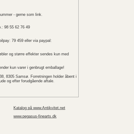
nummer - gerne som link.
o.: 98 55 62 76 49
ilpay: 79 459 eller via paypal:
bler og større effekter sendes kun med
nder kun varer i genbrugt emballage!
 38, 8305 Samsø. Forretningen holder åbent i
r ude og efter forudgående aftale.
Katalog på www.Antikvitet.net
www.pegasus-finearts.dk