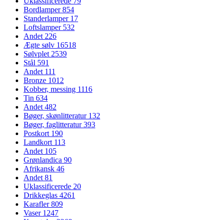
Uklassificerede
79
Bordlamper
854
Standerlamper
17
Loftslamper
532
Andet
226
Ægte sølv
16518
Sølvplet
2539
Stål
591
Andet
111
Bronze
1012
Kobber, messing
1116
Tin
634
Andet
482
Bøger, skønlitteratur
132
Bøger, faglitteratur
393
Postkort
190
Landkort
113
Andet
105
Grønlandica
90
Afrikansk
46
Andet
81
Uklassificerede
20
Drikkeglas
4261
Karafler
809
Vaser
1247