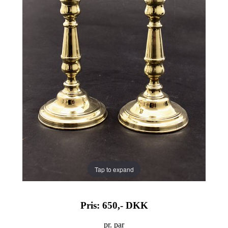
Tap to expand
Pris: 650,-
DKK
pr. par