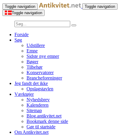
Toggle navigation
Toggle navigation
Toggle navigation
Forside
Søg
Udstillere
Emne
Sidste nye emner
Bøger
Tilbehør
Konservatorer
Brancheforeninger
Jeg fandt det ikke
Opslagstavlen
Værktøjer
Nyhedsbrev
Kalenderen
Sitemap
Blog.antikvitet.net
Bookmark denne side
Gør til startside
Om Antikvitet.net