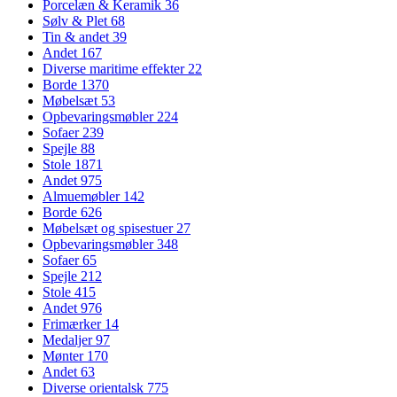
Porcelæn & Keramik
36
Sølv & Plet
68
Tin & andet
39
Andet
167
Diverse maritime effekter
22
Borde
1370
Møbelsæt
53
Opbevaringsmøbler
224
Sofaer
239
Spejle
88
Stole
1871
Andet
975
Almuemøbler
142
Borde
626
Møbelsæt og spisestuer
27
Opbevaringsmøbler
348
Sofaer
65
Spejle
212
Stole
415
Andet
976
Frimærker
14
Medaljer
97
Mønter
170
Andet
63
Diverse orientalsk
775