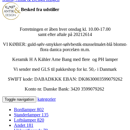
Besked fra udstiller
Forretningen er åben hver onsdag kl. 10.00-17.00
samt efter aftale på 20212614
VI KØBER: guld-sølv-smykker-sølvbestik-musselmalet-blå blomst-
flora danica porcelæn m.m.
Keramik H A Kähler Arne Bang med flere og PH lamper
Vi sender med GLS til pakkeshop for kr. 50,- i Danmark
SWIFT kode: DABADKKK EBAN: DK8630003599079262
Konto nr. Danske Bank: 3420 3599079262
kategorier
Toggle navigation
Bordlamper
802
Standerlamper
135
Loftslamper
820
Andet
181