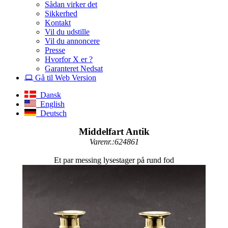
Sådan virker det
Sikkerhed
Kontakt
Vil du udstille
Vil du annoncere
Presse
Hvorfor X er ?
Garanteret Nedsat
Gå til Web Version
Dansk
English
Deutsch
Middelfart Antik
Varenr.:624861
Et par messing lysestager på rund fod