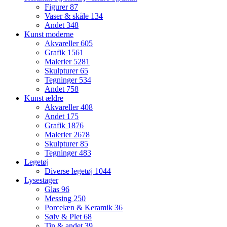
Figurer
87
Vaser & skåle
134
Andet
348
Kunst moderne
Akvareller
605
Grafik
1561
Malerier
5281
Skulpturer
65
Tegninger
534
Andet
758
Kunst ældre
Akvareller
408
Andet
175
Grafik
1876
Malerier
2678
Skulpturer
85
Tegninger
483
Legetøj
Diverse legetøj
1044
Lysestager
Glas
96
Messing
250
Porcelæn & Keramik
36
Sølv & Plet
68
Tin & andet
39