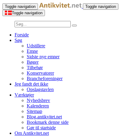
Toggle navigation
Toggle navigation
Toggle navigation
Forside
Søg
Udstillere
Emne
Sidste nye emner
Bøger
Tilbehør
Konservatorer
Brancheforeninger
Jeg fandt det ikke
Opslagstavlen
Værktøjer
Nyhedsbrev
Kalenderen
Sitemap
Blog.antikvitet.net
Bookmark denne side
Gør til startside
Om Antikvitet.net