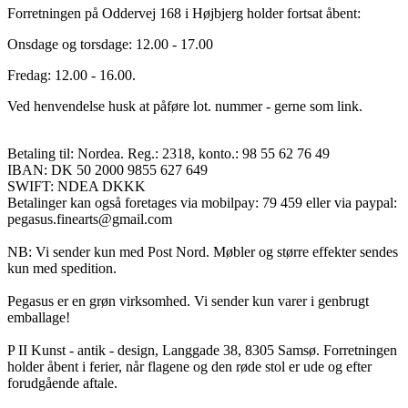
Forretningen på Oddervej 168 i Højbjerg holder fortsat åbent:
Onsdage og torsdage: 12.00 - 17.00
Fredag: 12.00 - 16.00.
Ved henvendelse husk at påføre lot. nummer - gerne som link.
Betaling til: Nordea. Reg.: 2318, konto.: 98 55 62 76 49
IBAN: DK 50 2000 9855 627 649
SWIFT: NDEA DKKK
Betalinger kan også foretages via mobilpay: 79 459 eller via paypal:
pegasus.finearts@gmail.com
NB: Vi sender kun med Post Nord. Møbler og større effekter sendes
kun med spedition.
Pegasus er en grøn virksomhed. Vi sender kun varer i genbrugt
emballage!
P II Kunst - antik - design, Langgade 38, 8305 Samsø. Forretningen
holder åbent i ferier, når flagene og den røde stol er ude og efter
forudgående aftale.