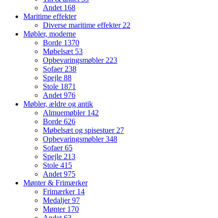
Andet
168
Maritime effekter
Diverse maritime effekter
22
Møbler, moderne
Borde
1370
Møbelsæt
53
Opbevaringsmøbler
223
Sofaer
238
Spejle
88
Stole
1871
Andet
976
Møbler, ældre og antik
Almuemøbler
142
Borde
626
Møbelsæt og spisestuer
27
Opbevaringsmøbler
348
Sofaer
65
Spejle
213
Stole
415
Andet
975
Mønter & Frimærker
Frimærker
14
Medaljer
97
Mønter
170
Andet
63