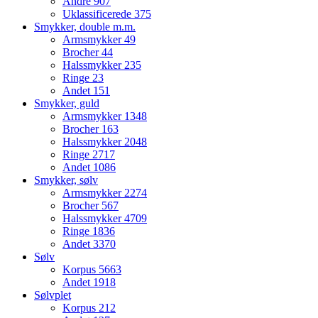
Andre
907
Uklassificerede
375
Smykker, double m.m.
Armsmykker
49
Brocher
44
Halssmykker
235
Ringe
23
Andet
151
Smykker, guld
Armsmykker
1348
Brocher
163
Halssmykker
2048
Ringe
2717
Andet
1086
Smykker, sølv
Armsmykker
2274
Brocher
567
Halssmykker
4709
Ringe
1836
Andet
3370
Sølv
Korpus
5663
Andet
1918
Sølvplet
Korpus
212