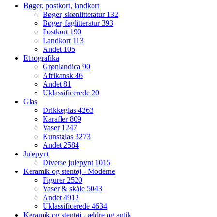
Bøger, postkort, landkort
Bøger, skønlitteratur
132
Bøger, faglitteratur
393
Postkort
190
Landkort
113
Andet
105
Etnografika
Grønlandica
90
Afrikansk
46
Andet
81
Uklassificerede
20
Glas
Drikkeglas
4263
Karafler
809
Vaser
1247
Kunstglas
3273
Andet
2584
Julepynt
Diverse julepynt
1015
Keramik og stentøj - Moderne
Figurer
2520
Vaser & skåle
5043
Andet
4912
Uklassificerede
4634
Keramik og stentøj - ældre og antik