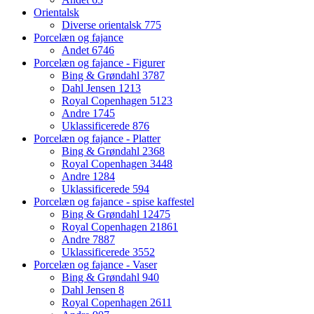
Orientalsk
Diverse orientalsk
775
Porcelæn og fajance
Andet
6746
Porcelæn og fajance - Figurer
Bing & Grøndahl
3787
Dahl Jensen
1213
Royal Copenhagen
5123
Andre
1745
Uklassificerede
876
Porcelæn og fajance - Platter
Bing & Grøndahl
2368
Royal Copenhagen
3448
Andre
1284
Uklassificerede
594
Porcelæn og fajance - spise kaffestel
Bing & Grøndahl
12475
Royal Copenhagen
21861
Andre
7887
Uklassificerede
3552
Porcelæn og fajance - Vaser
Bing & Grøndahl
940
Dahl Jensen
8
Royal Copenhagen
2611