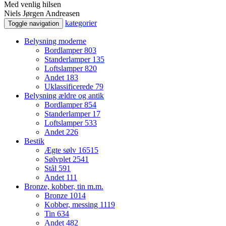
Med venlig hilsen
Niels Jørgen Andreasen
kategorier
Toggle navigation
Belysning moderne
Bordlamper
803
Standerlamper
135
Loftslamper
820
Andet
183
Uklassificerede
79
Belysning ældre og antik
Bordlamper
854
Standerlamper
17
Loftslamper
533
Andet
226
Bestik
Ægte sølv
16515
Sølvplet
2541
Stål
591
Andet
111
Bronze, kobber, tin m.m.
Bronze
1014
Kobber, messing
1119
Tin
634
Andet
482