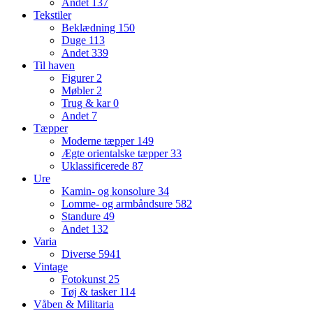
Andet
137
Tekstiler
Beklædning
150
Duge
113
Andet
339
Til haven
Figurer
2
Møbler
2
Trug & kar
0
Andet
7
Tæpper
Moderne tæpper
149
Ægte orientalske tæpper
33
Uklassificerede
87
Ure
Kamin- og konsolure
34
Lomme- og armbåndsure
582
Standure
49
Andet
132
Varia
Diverse
5941
Vintage
Fotokunst
25
Tøj & tasker
114
Våben & Militaria