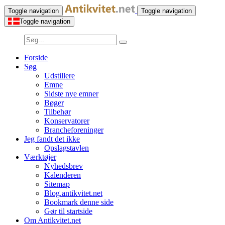
Toggle navigation
Toggle navigation
Toggle navigation
Forside
Søg
Udstillere
Emne
Sidste nye emner
Bøger
Tilbehør
Konservatorer
Brancheforeninger
Jeg fandt det ikke
Opslagstavlen
Værktøjer
Nyhedsbrev
Kalenderen
Sitemap
Blog.antikvitet.net
Bookmark denne side
Gør til startside
Om Antikvitet.net