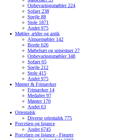
Opbevaringsmøbler
224
Sofaer
238
Spejle
88
Stole
1871
Andet
975
Møbler, ældre og antik
Almuemøbler
142
Borde
626
Møbelsæt og spisestuer
27
Opbevaringsmøbler
348
Sofaer
65
Spejle
212
Stole
415
Andet
975
Mønter & Frimærker
Frimærker
14
Medaljer
97
Mønter
170
Andet
63
Orientalsk
Diverse orientalsk
775
Porcelæn og fajance
Andet
6745
Porcelæn og fajance - Figurer