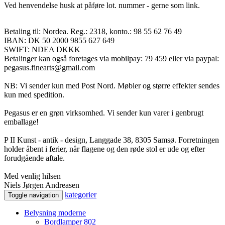
Ved henvendelse husk at påføre lot. nummer - gerne som link.
Betaling til: Nordea. Reg.: 2318, konto.: 98 55 62 76 49
IBAN: DK 50 2000 9855 627 649
SWIFT: NDEA DKKK
Betalinger kan også foretages via mobilpay: 79 459 eller via paypal:
pegasus.finearts@gmail.com
NB: Vi sender kun med Post Nord. Møbler og større effekter sendes
kun med spedition.
Pegasus er en grøn virksomhed. Vi sender kun varer i genbrugt
emballage!
P II Kunst - antik - design, Langgade 38, 8305 Samsø. Forretningen
holder åbent i ferier, når flagene og den røde stol er ude og efter
forudgående aftale.
Med venlig hilsen
Niels Jørgen Andreasen
kategorier
Toggle navigation
Belysning moderne
Bordlamper
802