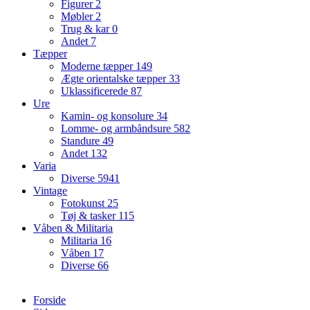
Figurer
2
Møbler
2
Trug & kar
0
Andet
7
Tæpper
Moderne tæpper
149
Ægte orientalske tæpper
33
Uklassificerede
87
Ure
Kamin- og konsolure
34
Lomme- og armbåndsure
582
Standure
49
Andet
132
Varia
Diverse
5941
Vintage
Fotokunst
25
Tøj & tasker
115
Våben & Militaria
Militaria
16
Våben
17
Diverse
66
Forside