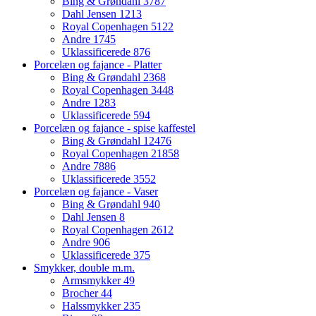
Bing & Grøndahl
3787
Dahl Jensen
1213
Royal Copenhagen
5122
Andre
1745
Uklassificerede
876
Porcelæn og fajance - Platter
Bing & Grøndahl
2368
Royal Copenhagen
3448
Andre
1283
Uklassificerede
594
Porcelæn og fajance - spise kaffestel
Bing & Grøndahl
12476
Royal Copenhagen
21858
Andre
7886
Uklassificerede
3552
Porcelæn og fajance - Vaser
Bing & Grøndahl
940
Dahl Jensen
8
Royal Copenhagen
2612
Andre
906
Uklassificerede
375
Smykker, double m.m.
Armsmykker
49
Brocher
44
Halssmykker
235