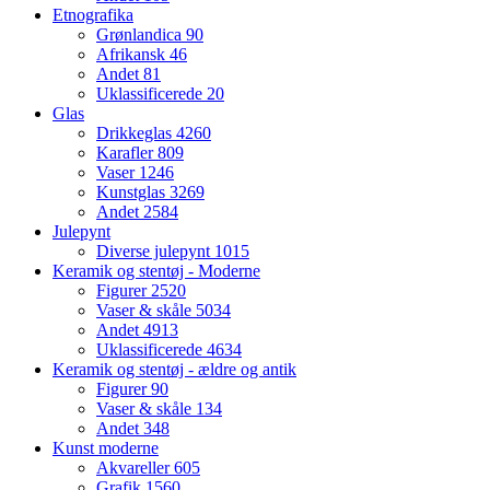
Etnografika
Grønlandica
90
Afrikansk
46
Andet
81
Uklassificerede
20
Glas
Drikkeglas
4260
Karafler
809
Vaser
1246
Kunstglas
3269
Andet
2584
Julepynt
Diverse julepynt
1015
Keramik og stentøj - Moderne
Figurer
2520
Vaser & skåle
5034
Andet
4913
Uklassificerede
4634
Keramik og stentøj - ældre og antik
Figurer
90
Vaser & skåle
134
Andet
348
Kunst moderne
Akvareller
605
Grafik
1560