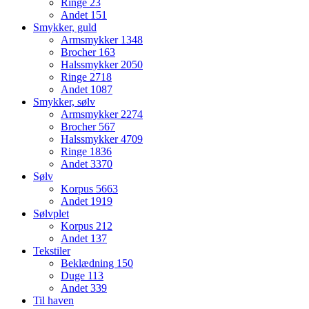
Ringe
23
Andet
151
Smykker, guld
Armsmykker
1348
Brocher
163
Halssmykker
2050
Ringe
2718
Andet
1087
Smykker, sølv
Armsmykker
2274
Brocher
567
Halssmykker
4709
Ringe
1836
Andet
3370
Sølv
Korpus
5663
Andet
1919
Sølvplet
Korpus
212
Andet
137
Tekstiler
Beklædning
150
Duge
113
Andet
339
Til haven