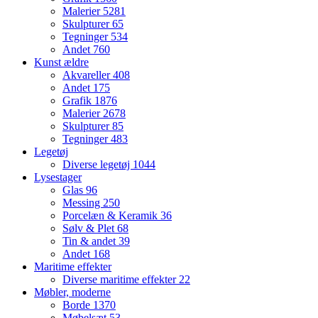
Malerier
5281
Skulpturer
65
Tegninger
534
Andet
760
Kunst ældre
Akvareller
408
Andet
175
Grafik
1876
Malerier
2678
Skulpturer
85
Tegninger
483
Legetøj
Diverse legetøj
1044
Lysestager
Glas
96
Messing
250
Porcelæn & Keramik
36
Sølv & Plet
68
Tin & andet
39
Andet
168
Maritime effekter
Diverse maritime effekter
22
Møbler, moderne
Borde
1370
Møbelsæt
53