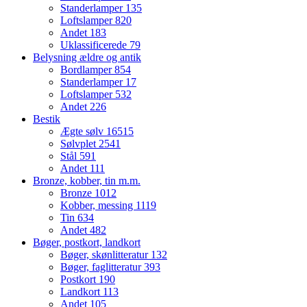
Standerlamper
135
Loftslamper
820
Andet
183
Uklassificerede
79
Belysning ældre og antik
Bordlamper
854
Standerlamper
17
Loftslamper
532
Andet
226
Bestik
Ægte sølv
16515
Sølvplet
2541
Stål
591
Andet
111
Bronze, kobber, tin m.m.
Bronze
1012
Kobber, messing
1119
Tin
634
Andet
482
Bøger, postkort, landkort
Bøger, skønlitteratur
132
Bøger, faglitteratur
393
Postkort
190
Landkort
113
Andet
105