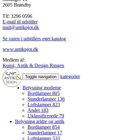
2605 Brøndby
Tlf: 3296 0596
E-mail til udstiller
mail@antikpjot.dk
Se varen i udstillers eget katalog
www.antikpjot.dk
Medlem af:
Kunst, Antik & Design Ringen
kategorier
Toggle navigation
Belysning moderne
Bordlamper
805
Standerlamper
136
Loftslamper
823
Andet
183
Uklassificerede
79
Belysning ældre og antik
Bordlamper
854
Standerlamper
17
Loftslamper
533