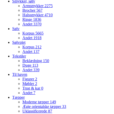
Smykker, sølv
Armsmykker
2275
Brocher
567
Halssmykker
4710
Ringe
1836
Andet
3370
Sølv
Korpus
5665
Andet
1918
Sølvplet
Korpus
212
Andet
137
Tekstiler
Beklædning
150
Duge
113
Andet
339
Til haven
Figurer
2
Møbler
2
Trug & kar
0
Andet
7
Tæpper
Moderne tæpper
149
Ægte orientalske tæpper
33
Uklassificerede
87