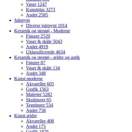
Vaser
1247
Kunstglas
3273
Andet
2585
Julepynt
Diverse julepynt
1014
Keramik og stentøj - Moderne
Figurer
2520
Vaser & skåle
5043
Andet
4919
Uklassificerede
4634
Keramik og stentøj - ældre og antik
Figurer
87
Vaser & skåle
134
Andet
348
Kunst moderne
Akvareller
605
Grafik
1563
Malerier
5282
Skulpturer
65
Tegninger
534
Andet
758
Kunst ældre
Akvareller
408
Andet
175
Grafik
1876