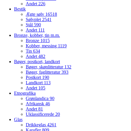
Andet
226
Bestik
Ægte sølv
16518
Sølvplet
2541
Stål
590
Andet
111
Bronze, kobber, tin m.m.
Bronze
1015
Kobber, messing
1119
Tin
634
Andet
482
Bøger, postkort, landkort
Bøger, skønlitteratur
132
Bøger, faglitteratur
393
Postkort
190
Landkort
113
Andet
105
Etnografika
Grønlandica
90
Afrikansk
46
Andet
81
Uklassificerede
20
Glas
Drikkeglas
4261
Karafler
809