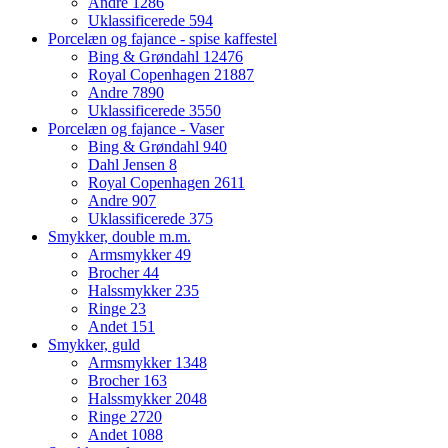
Andre
1286
Uklassificerede
594
Porcelæn og fajance - spise kaffestel
Bing & Grøndahl
12476
Royal Copenhagen
21887
Andre
7890
Uklassificerede
3550
Porcelæn og fajance - Vaser
Bing & Grøndahl
940
Dahl Jensen
8
Royal Copenhagen
2611
Andre
907
Uklassificerede
375
Smykker, double m.m.
Armsmykker
49
Brocher
44
Halssmykker
235
Ringe
23
Andet
151
Smykker, guld
Armsmykker
1348
Brocher
163
Halssmykker
2048
Ringe
2720
Andet
1088