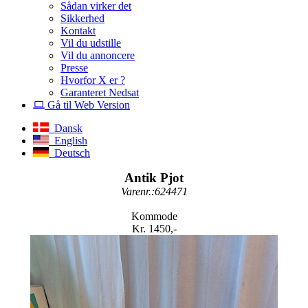
Sådan virker det
Sikkerhed
Kontakt
Vil du udstille
Vil du annoncere
Presse
Hvorfor X er ?
Garanteret Nedsat
Gå til Web Version
Dansk
English
Deutsch
Antik Pjot
Varenr.:624471
Kommode
Kr. 1450,-