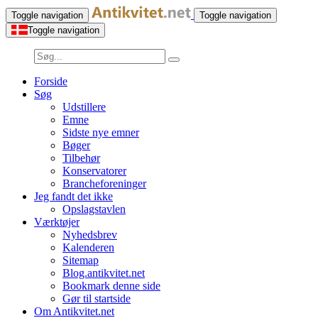
Toggle navigation
Toggle navigation
Toggle navigation
Forside
Søg
Udstillere
Emne
Sidste nye emner
Bøger
Tilbehør
Konservatorer
Brancheforeninger
Jeg fandt det ikke
Opslagstavlen
Værktøjer
Nyhedsbrev
Kalenderen
Sitemap
Blog.antikvitet.net
Bookmark denne side
Gør til startside
Om Antikvitet.net