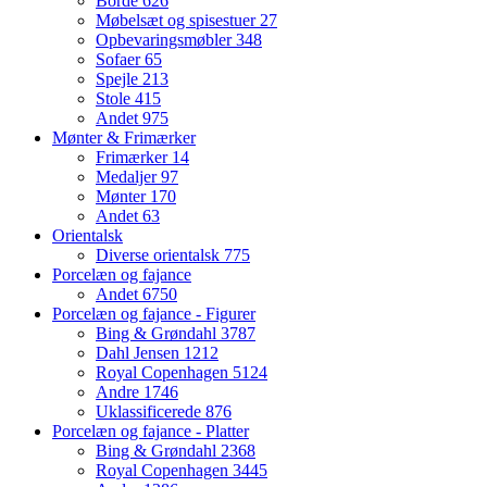
Borde
626
Møbelsæt og spisestuer
27
Opbevaringsmøbler
348
Sofaer
65
Spejle
213
Stole
415
Andet
975
Mønter & Frimærker
Frimærker
14
Medaljer
97
Mønter
170
Andet
63
Orientalsk
Diverse orientalsk
775
Porcelæn og fajance
Andet
6750
Porcelæn og fajance - Figurer
Bing & Grøndahl
3787
Dahl Jensen
1212
Royal Copenhagen
5124
Andre
1746
Uklassificerede
876
Porcelæn og fajance - Platter
Bing & Grøndahl
2368
Royal Copenhagen
3445