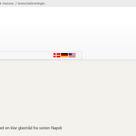
ik messer,
2
brancheforeninger.
d en klar glastråd fra serien Napoli