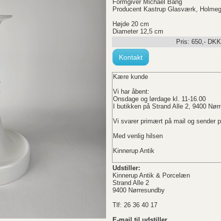
Formgiver Michael Bang
Producent Kastrup Glasværk, Holme
Højde 20 cm
Diameter 12,5 cm
Pris:
650
,-
DKK
Kontakt
Kære kunde
Vi har åbent:
Onsdage og lørdage kl. 11-16.00
I butikken på Strand Alle 2, 9400 Nø
Vi svarer primært på mail og sender 
Med venlig hilsen
Kinnerup Antik
Udstiller:
Kinnerup Antik & Porcelæn
Strand Alle 2
9400 Nørresundby
Tlf: 26 36 40 17
E-mail til udstiller