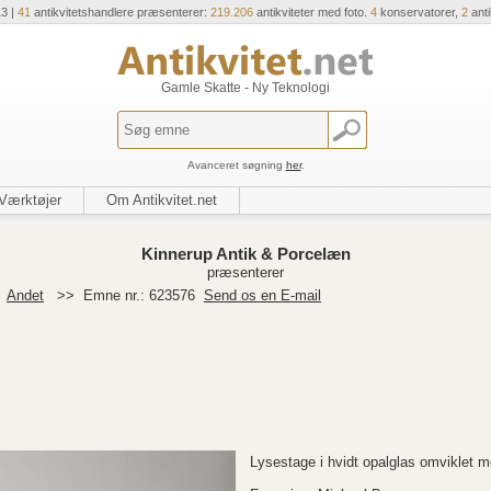
13 |
41
antikvitetshandlere præsenterer:
219.206
antikviteter med foto.
4
konservatorer,
2
ant
Gamle Skatte - Ny Teknologi
Avanceret søgning
her
.
Værktøjer
Om Antikvitet.net
Kinnerup Antik & Porcelæn
præsenterer
>
Andet
>>
Emne nr.: 623576
Send os en E-mail
Lysestage i hvidt opalglas omviklet me