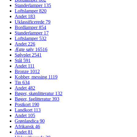
Standerlamper
135
Loftslamper
820
Andet
183
Uklassificerede
79
Bordlamper
854
Standerlamper
17
Loftslamper
532
Andet
226
Ægte sølv
16516
Sølvplet
2541
Stål
591
Andet
111
Bronze
1012
Kobber, messing
1119
Tin
634
Andet
482
Bøger, skønlitteratur
132
Bøger, faglitteratur
393
Postkort
190
Landkort
113
Andet
105
Grønlandica
90
Afrikansk
46
Andet
81