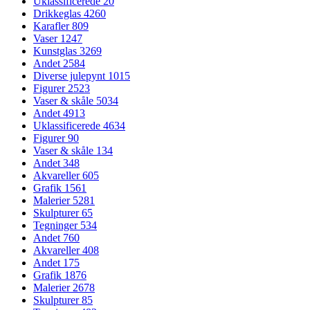
Uklassificerede
20
Drikkeglas
4260
Karafler
809
Vaser
1247
Kunstglas
3269
Andet
2584
Diverse julepynt
1015
Figurer
2523
Vaser & skåle
5034
Andet
4913
Uklassificerede
4634
Figurer
90
Vaser & skåle
134
Andet
348
Akvareller
605
Grafik
1561
Malerier
5281
Skulpturer
65
Tegninger
534
Andet
760
Akvareller
408
Andet
175
Grafik
1876
Malerier
2678
Skulpturer
85