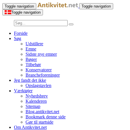
Toggle navigation
Toggle navigation
Toggle navigation
Forside
Søg
Udstillere
Emne
Sidste nye emner
Bøger
Tilbehør
Konservatorer
Brancheforeninger
Jeg fandt det ikke
Opslagstavlen
Værktøjer
Nyhedsbrev
Kalenderen
Sitemap
Blog.antikvitet.net
Bookmark denne side
Gør til startside
Om Antikvitet.net