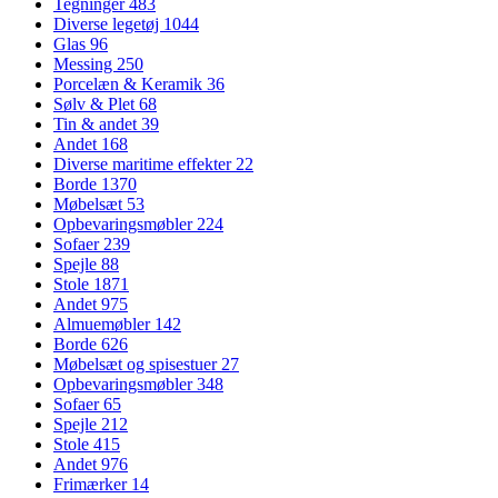
Tegninger
483
Diverse legetøj
1044
Glas
96
Messing
250
Porcelæn & Keramik
36
Sølv & Plet
68
Tin & andet
39
Andet
168
Diverse maritime effekter
22
Borde
1370
Møbelsæt
53
Opbevaringsmøbler
224
Sofaer
239
Spejle
88
Stole
1871
Andet
975
Almuemøbler
142
Borde
626
Møbelsæt og spisestuer
27
Opbevaringsmøbler
348
Sofaer
65
Spejle
212
Stole
415
Andet
976
Frimærker
14