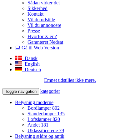
Sådan virker det
Sikkerhed
Kontakt
Vil du udstille
Vil du annoncere
Presse
Hvorfor X er ?
Garanteret Nedsat
Gå til Web Version
Dansk
English
Deutsch
Emnet udstilles ikke mere.
kategorier
Toggle navigation
Belysning moderne
Bordlamper
802
Standerlamper
135
Loftslamper
820
Andet
181
Uklassificerede
79
Belysning ældre og antik