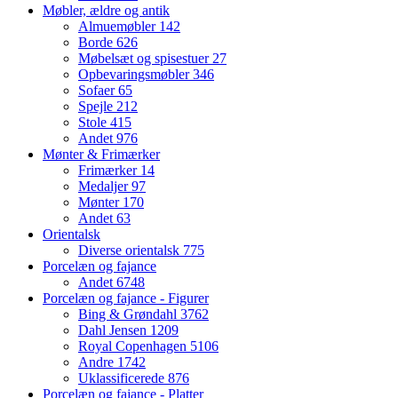
Møbler, ældre og antik
Almuemøbler
142
Borde
626
Møbelsæt og spisestuer
27
Opbevaringsmøbler
346
Sofaer
65
Spejle
212
Stole
415
Andet
976
Mønter & Frimærker
Frimærker
14
Medaljer
97
Mønter
170
Andet
63
Orientalsk
Diverse orientalsk
775
Porcelæn og fajance
Andet
6748
Porcelæn og fajance - Figurer
Bing & Grøndahl
3762
Dahl Jensen
1209
Royal Copenhagen
5106
Andre
1742
Uklassificerede
876
Porcelæn og fajance - Platter