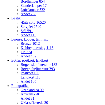
Bordlamper
854
Standerlamper
17
Loftslamper
532
Andet
298
Bestik
Ægte sølv
16520
Sølvplet
2540
Stål
591
Andet
111
Bronze, kobber, tin m.m.
Bronze
1012
Kobber, messing
1116
Tin
634
Andet
482
Bøger, postkort, landkort
Bøger, skønlitteratur
132
Bøger, faglitteratur
393
Postkort
190
Landkort
113
Andet
105
Etnografika
Grønlandica
90
Afrikansk
46
Andet
81
Uklassificerede
20