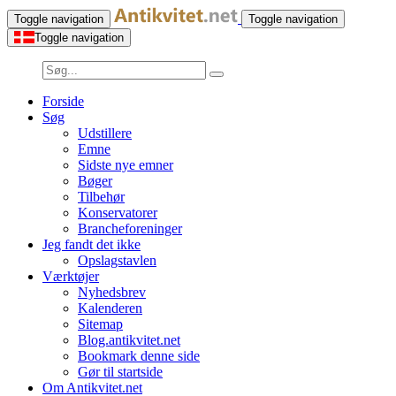
Toggle navigation
Toggle navigation
Toggle navigation
Forside
Søg
Udstillere
Emne
Sidste nye emner
Bøger
Tilbehør
Konservatorer
Brancheforeninger
Jeg fandt det ikke
Opslagstavlen
Værktøjer
Nyhedsbrev
Kalenderen
Sitemap
Blog.antikvitet.net
Bookmark denne side
Gør til startside
Om Antikvitet.net