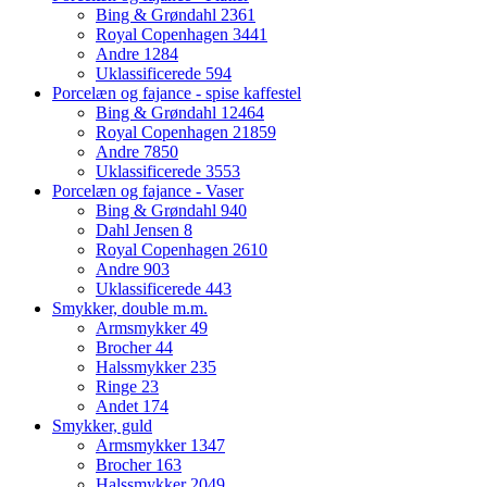
Bing & Grøndahl
2361
Royal Copenhagen
3441
Andre
1284
Uklassificerede
594
Porcelæn og fajance - spise kaffestel
Bing & Grøndahl
12464
Royal Copenhagen
21859
Andre
7850
Uklassificerede
3553
Porcelæn og fajance - Vaser
Bing & Grøndahl
940
Dahl Jensen
8
Royal Copenhagen
2610
Andre
903
Uklassificerede
443
Smykker, double m.m.
Armsmykker
49
Brocher
44
Halssmykker
235
Ringe
23
Andet
174
Smykker, guld
Armsmykker
1347
Brocher
163
Halssmykker
2049