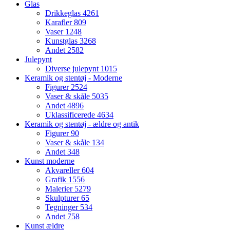
Glas
Drikkeglas
4261
Karafler
809
Vaser
1248
Kunstglas
3268
Andet
2582
Julepynt
Diverse julepynt
1015
Keramik og stentøj - Moderne
Figurer
2524
Vaser & skåle
5035
Andet
4896
Uklassificerede
4634
Keramik og stentøj - ældre og antik
Figurer
90
Vaser & skåle
134
Andet
348
Kunst moderne
Akvareller
604
Grafik
1556
Malerier
5279
Skulpturer
65
Tegninger
534
Andet
758
Kunst ældre