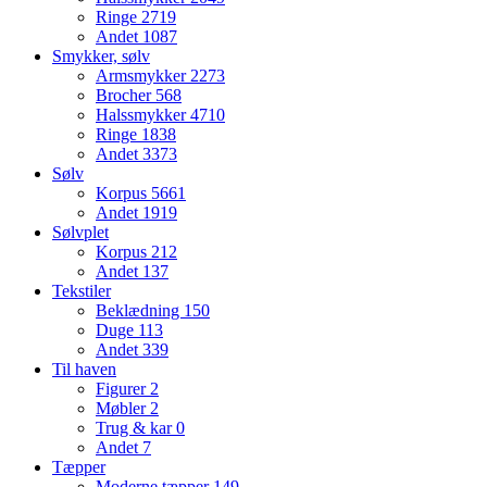
Ringe
2719
Andet
1087
Smykker, sølv
Armsmykker
2273
Brocher
568
Halssmykker
4710
Ringe
1838
Andet
3373
Sølv
Korpus
5661
Andet
1919
Sølvplet
Korpus
212
Andet
137
Tekstiler
Beklædning
150
Duge
113
Andet
339
Til haven
Figurer
2
Møbler
2
Trug & kar
0
Andet
7
Tæpper
Moderne tæpper
149