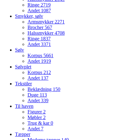
Ringe
2719
Andet
1087
Smykker, sølv
Armsmykker
2271
Brocher
567
Halssmykker
4708
Ringe
1837
Andet
3371
Sølv
Korpus
5661
Andet
1919
Sølvplet
Korpus
212
Andet
137
Tekstiler
Beklædning
150
Duge
113
Andet
339
Til haven
Figurer
2
Møbler
2
Trug & kar
0
Andet
7
Tæpper
Moderne tæpper
149