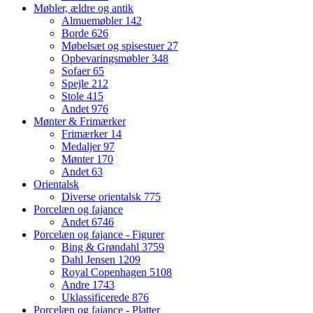
Møbler, ældre og antik
Almuemøbler
142
Borde
626
Møbelsæt og spisestuer
27
Opbevaringsmøbler
348
Sofaer
65
Spejle
212
Stole
415
Andet
976
Mønter & Frimærker
Frimærker
14
Medaljer
97
Mønter
170
Andet
63
Orientalsk
Diverse orientalsk
775
Porcelæn og fajance
Andet
6746
Porcelæn og fajance - Figurer
Bing & Grøndahl
3759
Dahl Jensen
1209
Royal Copenhagen
5108
Andre
1743
Uklassificerede
876
Porcelæn og fajance - Platter