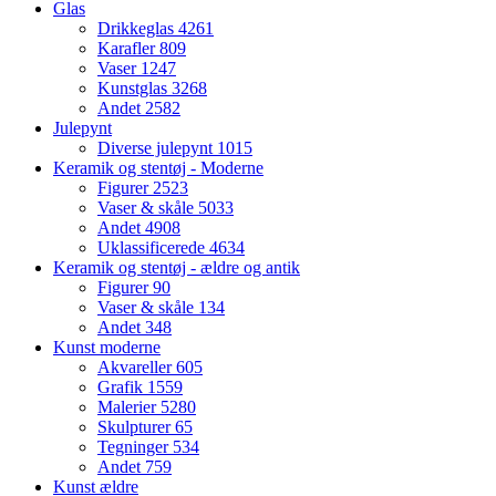
Glas
Drikkeglas
4261
Karafler
809
Vaser
1247
Kunstglas
3268
Andet
2582
Julepynt
Diverse julepynt
1015
Keramik og stentøj - Moderne
Figurer
2523
Vaser & skåle
5033
Andet
4908
Uklassificerede
4634
Keramik og stentøj - ældre og antik
Figurer
90
Vaser & skåle
134
Andet
348
Kunst moderne
Akvareller
605
Grafik
1559
Malerier
5280
Skulpturer
65
Tegninger
534
Andet
759
Kunst ældre