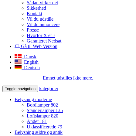
Sådan virker det
Sikkerhed
Kontakt
Vil du udstille
Vil du annoncere
Presse
Hvorfor X er ?
Garanteret Nedsat
Gå til Web Version
Dansk
English
Deutsch
Emnet udstilles ikke mere.
kategorier
Toggle navigation
Belysning moderne
Bordlamper
802
Standerlamper
135
Loftslamper
820
Andet
181
Uklassificerede
79
Belysning ældre og antik