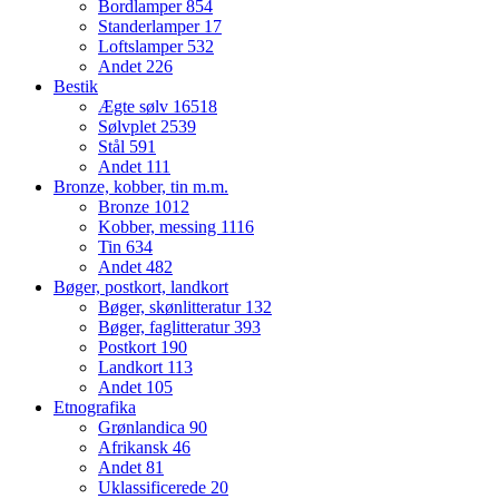
Bordlamper
854
Standerlamper
17
Loftslamper
532
Andet
226
Bestik
Ægte sølv
16518
Sølvplet
2539
Stål
591
Andet
111
Bronze, kobber, tin m.m.
Bronze
1012
Kobber, messing
1116
Tin
634
Andet
482
Bøger, postkort, landkort
Bøger, skønlitteratur
132
Bøger, faglitteratur
393
Postkort
190
Landkort
113
Andet
105
Etnografika
Grønlandica
90
Afrikansk
46
Andet
81
Uklassificerede
20