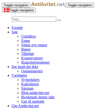
Toggle navigation
Toggle navigation
Toggle navigation
Forside
Søg
Udstillere
Emne
Sidste nye emner
Bøger
Tilbehør
Konservatorer
Brancheforeninger
Jeg fandt det ikke
Opslagstavlen
Værktøjer
Nyhedsbrev
Kalenderen
Sitemap
Blog.antikvitet.net
Bookmark denne side
Gør til startside
Om Antikvitet.net