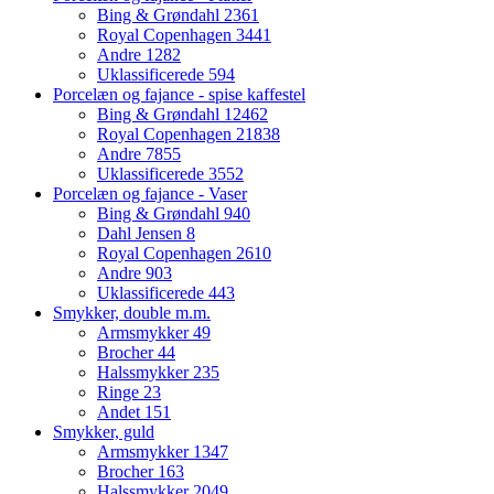
Bing & Grøndahl
2361
Royal Copenhagen
3441
Andre
1282
Uklassificerede
594
Porcelæn og fajance - spise kaffestel
Bing & Grøndahl
12462
Royal Copenhagen
21838
Andre
7855
Uklassificerede
3552
Porcelæn og fajance - Vaser
Bing & Grøndahl
940
Dahl Jensen
8
Royal Copenhagen
2610
Andre
903
Uklassificerede
443
Smykker, double m.m.
Armsmykker
49
Brocher
44
Halssmykker
235
Ringe
23
Andet
151
Smykker, guld
Armsmykker
1347
Brocher
163
Halssmykker
2049