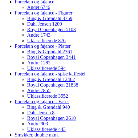
Porcelæn og fajance
Andet
6746
Porcelæn og fajance - Figurer
Bing & Grøndahl
3759
Dahl Jensen
1209
Royal Copenhagen
5108
Andre
1743
Uklassificerede
876
Porcelæn og fajance - Platter
Bing & Grøndahl
2361
Royal Copenhagen
3441
Andre
1282
Uklassificerede
594
Porcelæn og fajance - spise kaffestel
Bing & Grøndahl
12462
Royal Copenhagen
21838
Andre
7855
Uklassificerede
3552
Porcelæn og fajance - Vaser
Bing & Grøndahl
940
Dahl Jensen
8
Royal Copenhagen
2610
Andre
903
Uklassificerede
443
Smykker, double m.m.