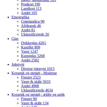
Postkort
190
Landkort
113
Andet
105
Etnografika
Grønlandica
90
Afrikansk
46
Andet
81
Uklassificerede
20
Glas
Drikkeglas
4261
Karafler
809
Vaser
1247
Kunstglas
3268
Andet
2582
Julepynt
Diverse julepynt
1015
Keramik og stentøj - Moderne
Figurer
2523
Vaser & skåle
5033
Andet
4908
Uklassificerede
4634
Keramik og stentøj - ældre og antik
Figurer
90
Vaser & skåle
134