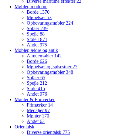
Diverse maritime effekter
22
Møbler, moderne
Borde
1370
Møbelsæt
53
Opbevaringsmøbler
224
Sofaer
239
Spejle
88
Stole
1871
Andet
975
Møbler, ældre og antik
Almuemøbler
142
Borde
626
Møbelsæt og spisestuer
27
Opbevaringsmøbler
348
Sofaer
65
Spejle
212
Stole
415
Andet
976
Mønter & Frimærker
Frimærker
14
Medaljer
97
Mønter
170
Andet
63
Orientalsk
Diverse orientalsk
775