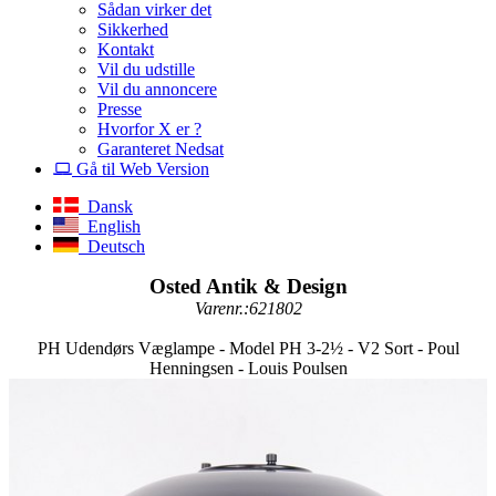
Sådan virker det
Sikkerhed
Kontakt
Vil du udstille
Vil du annoncere
Presse
Hvorfor X er ?
Garanteret Nedsat
Gå til Web Version
Dansk
English
Deutsch
Osted Antik & Design
Varenr.:621802
PH Udendørs Væglampe - Model PH 3-2½ - V2 Sort - Poul
Henningsen - Louis Poulsen