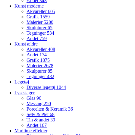
Andet
348
Kunst moderne
Akvareller
605
Grafik
1559
Malerier
5280
Skulpturer
65
Tegninger
534
Andet
759
Kunst ældre
Akvareller
408
Andet
174
Grafik
1875
Malerier
2678
Skulpturer
85
Tegninger
482
Legetøj
Diverse legetøj
1044
Lysestager
Glas
96
Messing
250
Porcelæn & Keramik
36
Sølv & Plet
68
Tin & andet
39
Andet
167
Maritime effekter