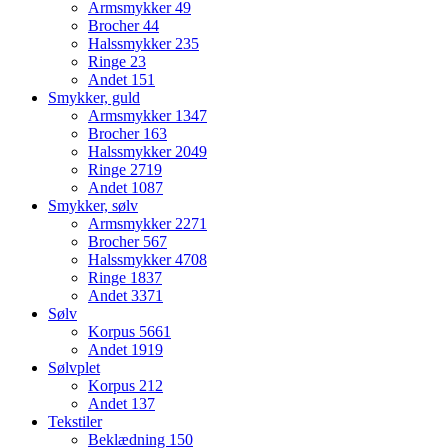
Armsmykker
49
Brocher
44
Halssmykker
235
Ringe
23
Andet
151
Smykker, guld
Armsmykker
1347
Brocher
163
Halssmykker
2049
Ringe
2719
Andet
1087
Smykker, sølv
Armsmykker
2271
Brocher
567
Halssmykker
4708
Ringe
1837
Andet
3371
Sølv
Korpus
5661
Andet
1919
Sølvplet
Korpus
212
Andet
137
Tekstiler
Beklædning
150