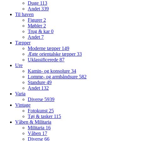
Duge
113
Andet
339
Til haven
Figurer
2
Møbler
2
Trug & kar
0
Andet
7
Tæpper
Moderne tæpper
149
Ægte orientalske tæpper
33
Uklassificerede
87
Ure
Kamin- og konsolure
34
Lomme- og armbåndsure
582
Standure
49
Andet
132
Varia
Diverse
5939
Vintage
Fotokunst
25
Tøj & tasker
115
Våben & Militaria
Militaria
16
Våben
17
Diverse
66