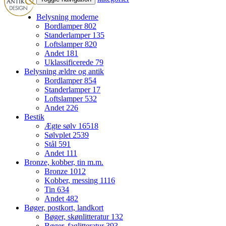
Belysning moderne
Bordlamper
802
Standerlamper
135
Loftslamper
820
Andet
181
Uklassificerede
79
Belysning ældre og antik
Bordlamper
854
Standerlamper
17
Loftslamper
532
Andet
226
Bestik
Ægte sølv
16518
Sølvplet
2539
Stål
591
Andet
111
Bronze, kobber, tin m.m.
Bronze
1012
Kobber, messing
1116
Tin
634
Andet
482
Bøger, postkort, landkort
Bøger, skønlitteratur
132
Bøger, faglitteratur
393