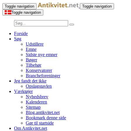
Toggle navigation
Toggle navigation
Toggle navigation
Forside
Søg
Udstillere
Emne
Sidste nye emner
Bøger
Tilbehør
Konservatorer
Brancheforeninger
Jeg fandt det ikke
Opslagstavlen
Værktøjer
Nyhedsbrev
Kalenderen
Sitemap
Blog.antikvitet.net
Bookmark denne side
Gør til startside
Om Antikvitet.net