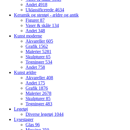
Andet
4918
Uklassificerede
4634
Keramik og stentøj - ældre og antik
Figurer
87
Vaser & skåle
134
Andet
348
Kunst moderne
Akvareller
605
Grafik
1562
Malerier
5281
Skulpturer
65
Tegninger
534
Andet
758
Kunst ældre
Akvareller
408
Andet
175
Grafik
1876
Malerier
2678
Skulpturer
85
Tegninger
483
Legetøj
Diverse legetøj
1044
Lysestager
Glas
96
Messing
250