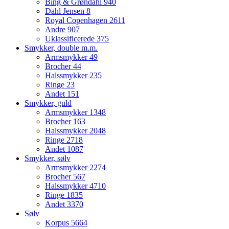
Bing & Grøndahl
940
Dahl Jensen
8
Royal Copenhagen
2611
Andre
907
Uklassificerede
375
Smykker, double m.m.
Armsmykker
49
Brocher
44
Halssmykker
235
Ringe
23
Andet
151
Smykker, guld
Armsmykker
1348
Brocher
163
Halssmykker
2048
Ringe
2718
Andet
1087
Smykker, sølv
Armsmykker
2274
Brocher
567
Halssmykker
4710
Ringe
1835
Andet
3370
Sølv
Korpus
5664