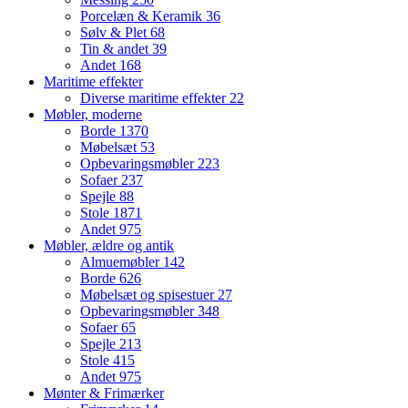
Porcelæn & Keramik
36
Sølv & Plet
68
Tin & andet
39
Andet
168
Maritime effekter
Diverse maritime effekter
22
Møbler, moderne
Borde
1370
Møbelsæt
53
Opbevaringsmøbler
223
Sofaer
237
Spejle
88
Stole
1871
Andet
975
Møbler, ældre og antik
Almuemøbler
142
Borde
626
Møbelsæt og spisestuer
27
Opbevaringsmøbler
348
Sofaer
65
Spejle
213
Stole
415
Andet
975
Mønter & Frimærker