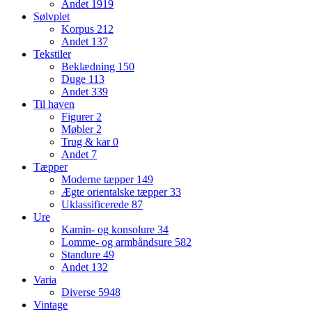
Andet
1919
Sølvplet
Korpus
212
Andet
137
Tekstiler
Beklædning
150
Duge
113
Andet
339
Til haven
Figurer
2
Møbler
2
Trug & kar
0
Andet
7
Tæpper
Moderne tæpper
149
Ægte orientalske tæpper
33
Uklassificerede
87
Ure
Kamin- og konsolure
34
Lomme- og armbåndsure
582
Standure
49
Andet
132
Varia
Diverse
5948
Vintage