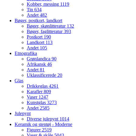
Kobber, messing
1119
Tin
634
Andet
482
Bøger, postkort, landkort
Bøger, skønlitteratur
132
Bøger, faglitteratur
393
Postkort
190
Landkort
113
Andet
105
Etnografika
Grønlandica
90
Afrikansk
46
Andet
81
Uklassificerede
20
Glas
Drikkeglas
4261
Karafler
809
Vaser
1247
Kunstglas
3273
Andet
2585
Julepynt
Diverse julepynt
1014
Keramik og stentøj - Moderne
Figurer
2519
Vaser & skåle
5043