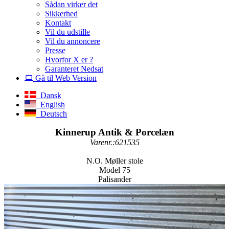
Sådan virker det
Sikkerhed
Kontakt
Vil du udstille
Vil du annoncere
Presse
Hvorfor X er ?
Garanteret Nedsat
Gå til Web Version
Dansk
English
Deutsch
Kinnerup Antik & Porcelæn
Varenr.:621535
N.O. Møller stole
Model 75
Palisander