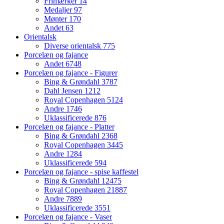
Frimærker
14
Medaljer
97
Mønter
170
Andet
63
Orientalsk
Diverse orientalsk
775
Porcelæn og fajance
Andet
6748
Porcelæn og fajance - Figurer
Bing & Grøndahl
3787
Dahl Jensen
1212
Royal Copenhagen
5124
Andre
1746
Uklassificerede
876
Porcelæn og fajance - Platter
Bing & Grøndahl
2368
Royal Copenhagen
3445
Andre
1284
Uklassificerede
594
Porcelæn og fajance - spise kaffestel
Bing & Grøndahl
12475
Royal Copenhagen
21887
Andre
7889
Uklassificerede
3551
Porcelæn og fajance - Vaser