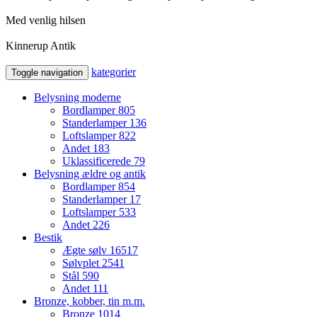
Med venlig hilsen
Kinnerup Antik
kategorier
Toggle navigation
Belysning moderne
Bordlamper
805
Standerlamper
136
Loftslamper
822
Andet
183
Uklassificerede
79
Belysning ældre og antik
Bordlamper
854
Standerlamper
17
Loftslamper
533
Andet
226
Bestik
Ægte sølv
16517
Sølvplet
2541
Stål
590
Andet
111
Bronze, kobber, tin m.m.
Bronze
1014