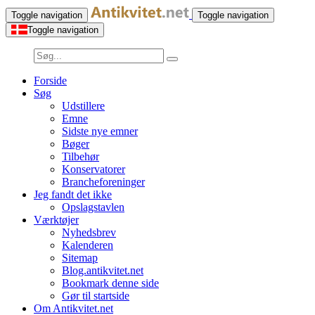
Toggle navigation
Toggle navigation
Toggle navigation
Forside
Søg
Udstillere
Emne
Sidste nye emner
Bøger
Tilbehør
Konservatorer
Brancheforeninger
Jeg fandt det ikke
Opslagstavlen
Værktøjer
Nyhedsbrev
Kalenderen
Sitemap
Blog.antikvitet.net
Bookmark denne side
Gør til startside
Om Antikvitet.net