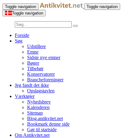
Toggle navigation
Toggle navigation
Toggle navigation
Forside
Søg
Udstillere
Emne
Sidste nye emner
Bøger
Tilbehør
Konservatorer
Brancheforeninger
Jeg fandt det ikke
Opslagstavlen
Værktøjer
Nyhedsbrev
Kalenderen
Sitemap
Blog.antikvitet.net
Bookmark denne side
Gør til startside
Om Antikvitet.net