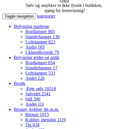
OBS
Sølv og smykker er ikke fysisk i butikken,
spørg for fremvisning!
kategorier
Toggle navigation
Belysning moderne
Bordlamper
805
Standerlamper
136
Loftslamper
823
Andet
183
Uklassificerede
79
Belysning ældre og antik
Bordlamper
854
Standerlamper
17
Loftslamper
533
Andet
226
Bestik
Ægte sølv
16518
Sølvplet
2541
Stål
590
Andet
111
Bronze, kobber, tin m.m.
Bronze
1015
Kobber, messing
1119
Tin
634