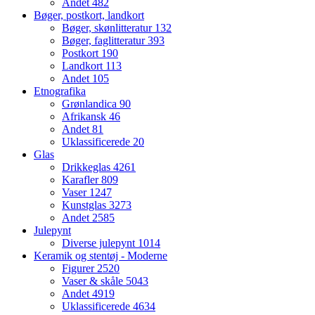
Andet
482
Bøger, postkort, landkort
Bøger, skønlitteratur
132
Bøger, faglitteratur
393
Postkort
190
Landkort
113
Andet
105
Etnografika
Grønlandica
90
Afrikansk
46
Andet
81
Uklassificerede
20
Glas
Drikkeglas
4261
Karafler
809
Vaser
1247
Kunstglas
3273
Andet
2585
Julepynt
Diverse julepynt
1014
Keramik og stentøj - Moderne
Figurer
2520
Vaser & skåle
5043
Andet
4919
Uklassificerede
4634