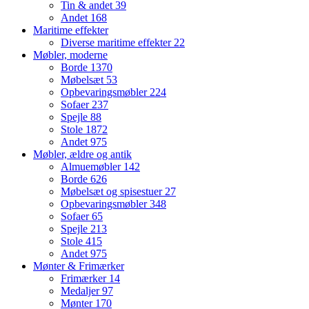
Tin & andet
39
Andet
168
Maritime effekter
Diverse maritime effekter
22
Møbler, moderne
Borde
1370
Møbelsæt
53
Opbevaringsmøbler
224
Sofaer
237
Spejle
88
Stole
1872
Andet
975
Møbler, ældre og antik
Almuemøbler
142
Borde
626
Møbelsæt og spisestuer
27
Opbevaringsmøbler
348
Sofaer
65
Spejle
213
Stole
415
Andet
975
Mønter & Frimærker
Frimærker
14
Medaljer
97
Mønter
170