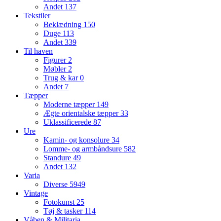
Andet
137
Tekstiler
Beklædning
150
Duge
113
Andet
339
Til haven
Figurer
2
Møbler
2
Trug & kar
0
Andet
7
Tæpper
Moderne tæpper
149
Ægte orientalske tæpper
33
Uklassificerede
87
Ure
Kamin- og konsolure
34
Lomme- og armbåndsure
582
Standure
49
Andet
132
Varia
Diverse
5949
Vintage
Fotokunst
25
Tøj & tasker
114
Våben & Militaria