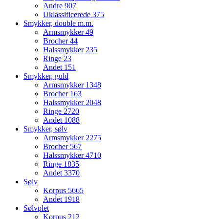
Andre
907
Uklassificerede
375
Smykker, double m.m.
Armsmykker
49
Brocher
44
Halssmykker
235
Ringe
23
Andet
151
Smykker, guld
Armsmykker
1348
Brocher
163
Halssmykker
2048
Ringe
2720
Andet
1088
Smykker, sølv
Armsmykker
2275
Brocher
567
Halssmykker
4710
Ringe
1835
Andet
3370
Sølv
Korpus
5665
Andet
1918
Sølvplet
Korpus
212