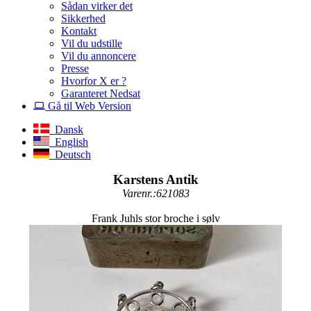
Sådan virker det
Sikkerhed
Kontakt
Vil du udstille
Vil du annoncere
Presse
Hvorfor X er ?
Garanteret Nedsat
Gå til Web Version
Dansk
English
Deutsch
Karstens Antik
Varenr.:621083
Frank Juhls stor broche i sølv