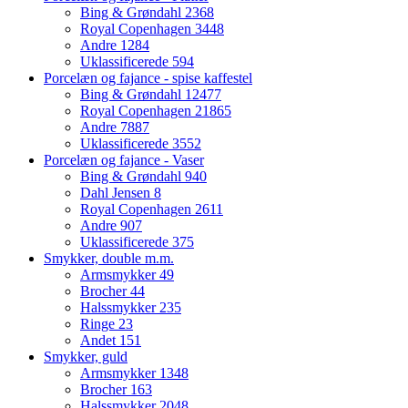
Bing & Grøndahl
2368
Royal Copenhagen
3448
Andre
1284
Uklassificerede
594
Porcelæn og fajance - spise kaffestel
Bing & Grøndahl
12477
Royal Copenhagen
21865
Andre
7887
Uklassificerede
3552
Porcelæn og fajance - Vaser
Bing & Grøndahl
940
Dahl Jensen
8
Royal Copenhagen
2611
Andre
907
Uklassificerede
375
Smykker, double m.m.
Armsmykker
49
Brocher
44
Halssmykker
235
Ringe
23
Andet
151
Smykker, guld
Armsmykker
1348
Brocher
163
Halssmykker
2048