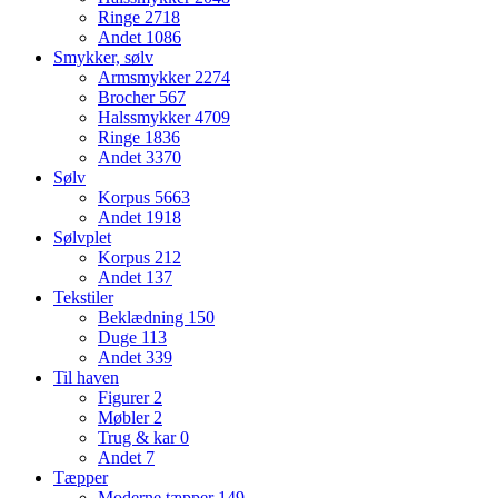
Ringe
2718
Andet
1086
Smykker, sølv
Armsmykker
2274
Brocher
567
Halssmykker
4709
Ringe
1836
Andet
3370
Sølv
Korpus
5663
Andet
1918
Sølvplet
Korpus
212
Andet
137
Tekstiler
Beklædning
150
Duge
113
Andet
339
Til haven
Figurer
2
Møbler
2
Trug & kar
0
Andet
7
Tæpper
Moderne tæpper
149