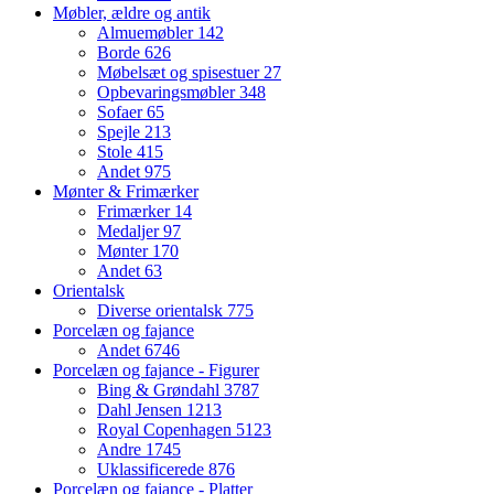
Møbler, ældre og antik
Almuemøbler
142
Borde
626
Møbelsæt og spisestuer
27
Opbevaringsmøbler
348
Sofaer
65
Spejle
213
Stole
415
Andet
975
Mønter & Frimærker
Frimærker
14
Medaljer
97
Mønter
170
Andet
63
Orientalsk
Diverse orientalsk
775
Porcelæn og fajance
Andet
6746
Porcelæn og fajance - Figurer
Bing & Grøndahl
3787
Dahl Jensen
1213
Royal Copenhagen
5123
Andre
1745
Uklassificerede
876
Porcelæn og fajance - Platter