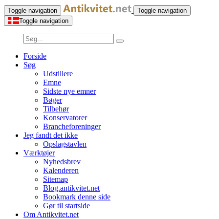
Toggle navigation
Toggle navigation
Toggle navigation
Forside
Søg
Udstillere
Emne
Sidste nye emner
Bøger
Tilbehør
Konservatorer
Brancheforeninger
Jeg fandt det ikke
Opslagstavlen
Værktøjer
Nyhedsbrev
Kalenderen
Sitemap
Blog.antikvitet.net
Bookmark denne side
Gør til startside
Om Antikvitet.net