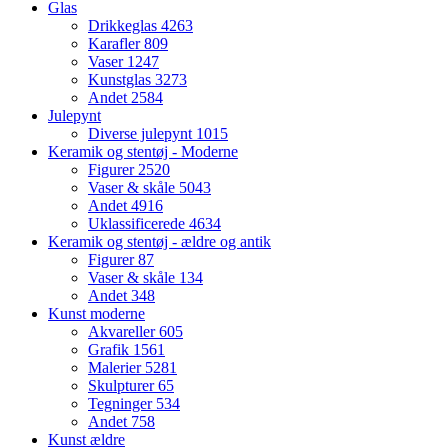
Glas
Drikkeglas
4263
Karafler
809
Vaser
1247
Kunstglas
3273
Andet
2584
Julepynt
Diverse julepynt
1015
Keramik og stentøj - Moderne
Figurer
2520
Vaser & skåle
5043
Andet
4916
Uklassificerede
4634
Keramik og stentøj - ældre og antik
Figurer
87
Vaser & skåle
134
Andet
348
Kunst moderne
Akvareller
605
Grafik
1561
Malerier
5281
Skulpturer
65
Tegninger
534
Andet
758
Kunst ældre