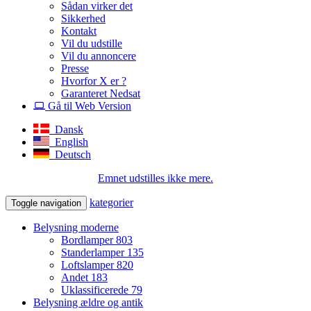
Sådan virker det
Sikkerhed
Kontakt
Vil du udstille
Vil du annoncere
Presse
Hvorfor X er ?
Garanteret Nedsat
Gå til Web Version
Dansk
English
Deutsch
Emnet udstilles ikke mere.
kategorier
Toggle navigation
Belysning moderne
Bordlamper
803
Standerlamper
135
Loftslamper
820
Andet
183
Uklassificerede
79
Belysning ældre og antik