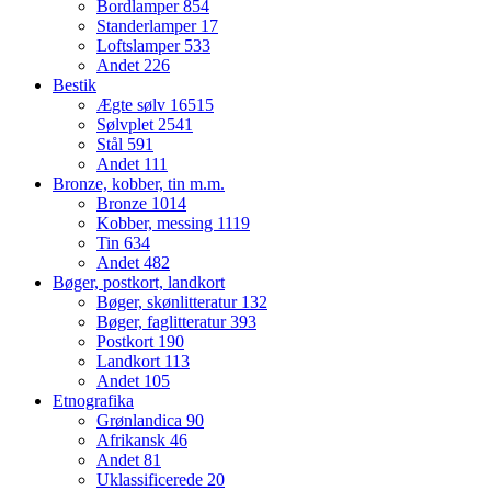
Bordlamper
854
Standerlamper
17
Loftslamper
533
Andet
226
Bestik
Ægte sølv
16515
Sølvplet
2541
Stål
591
Andet
111
Bronze, kobber, tin m.m.
Bronze
1014
Kobber, messing
1119
Tin
634
Andet
482
Bøger, postkort, landkort
Bøger, skønlitteratur
132
Bøger, faglitteratur
393
Postkort
190
Landkort
113
Andet
105
Etnografika
Grønlandica
90
Afrikansk
46
Andet
81
Uklassificerede
20