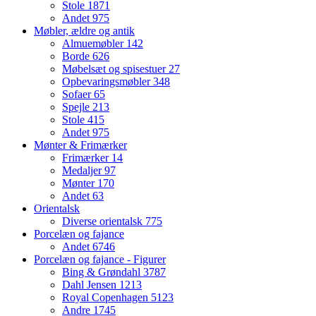
Stole
1871
Andet
975
Møbler, ældre og antik
Almuemøbler
142
Borde
626
Møbelsæt og spisestuer
27
Opbevaringsmøbler
348
Sofaer
65
Spejle
213
Stole
415
Andet
975
Mønter & Frimærker
Frimærker
14
Medaljer
97
Mønter
170
Andet
63
Orientalsk
Diverse orientalsk
775
Porcelæn og fajance
Andet
6746
Porcelæn og fajance - Figurer
Bing & Grøndahl
3787
Dahl Jensen
1213
Royal Copenhagen
5123
Andre
1745