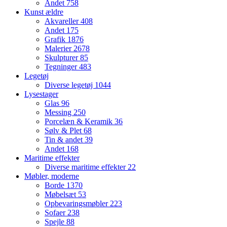
Andet
758
Kunst ældre
Akvareller
408
Andet
175
Grafik
1876
Malerier
2678
Skulpturer
85
Tegninger
483
Legetøj
Diverse legetøj
1044
Lysestager
Glas
96
Messing
250
Porcelæn & Keramik
36
Sølv & Plet
68
Tin & andet
39
Andet
168
Maritime effekter
Diverse maritime effekter
22
Møbler, moderne
Borde
1370
Møbelsæt
53
Opbevaringsmøbler
223
Sofaer
238
Spejle
88