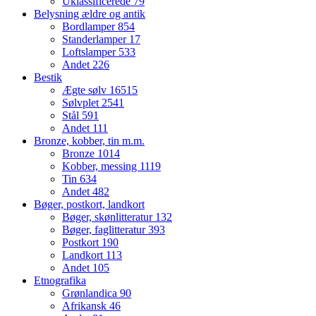
Uklassificerede
79
Belysning ældre og antik
Bordlamper
854
Standerlamper
17
Loftslamper
533
Andet
226
Bestik
Ægte sølv
16515
Sølvplet
2541
Stål
591
Andet
111
Bronze, kobber, tin m.m.
Bronze
1014
Kobber, messing
1119
Tin
634
Andet
482
Bøger, postkort, landkort
Bøger, skønlitteratur
132
Bøger, faglitteratur
393
Postkort
190
Landkort
113
Andet
105
Etnografika
Grønlandica
90
Afrikansk
46