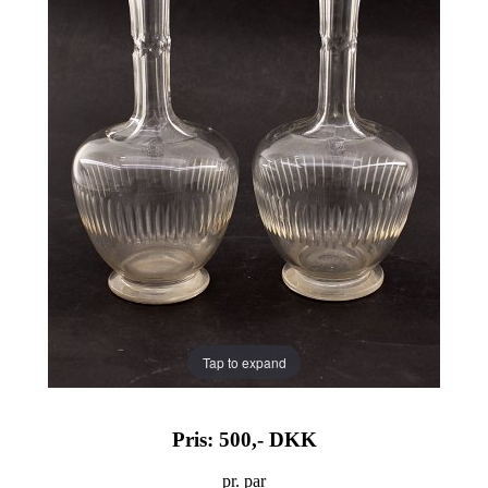
Tap to expand
Pris: 500,-
DKK
pr. par