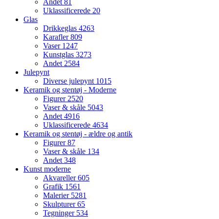
Andet
81
Uklassificerede
20
Glas
Drikkeglas
4263
Karafler
809
Vaser
1247
Kunstglas
3273
Andet
2584
Julepynt
Diverse julepynt
1015
Keramik og stentøj - Moderne
Figurer
2520
Vaser & skåle
5043
Andet
4916
Uklassificerede
4634
Keramik og stentøj - ældre og antik
Figurer
87
Vaser & skåle
134
Andet
348
Kunst moderne
Akvareller
605
Grafik
1561
Malerier
5281
Skulpturer
65
Tegninger
534