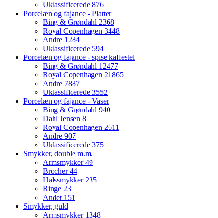
Uklassificerede
876
Porcelæn og fajance - Platter
Bing & Grøndahl
2368
Royal Copenhagen
3448
Andre
1284
Uklassificerede
594
Porcelæn og fajance - spise kaffestel
Bing & Grøndahl
12477
Royal Copenhagen
21865
Andre
7887
Uklassificerede
3552
Porcelæn og fajance - Vaser
Bing & Grøndahl
940
Dahl Jensen
8
Royal Copenhagen
2611
Andre
907
Uklassificerede
375
Smykker, double m.m.
Armsmykker
49
Brocher
44
Halssmykker
235
Ringe
23
Andet
151
Smykker, guld
Armsmykker
1348