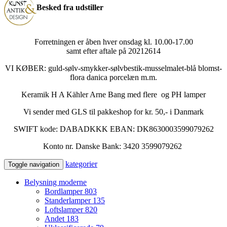
Besked fra udstiller
Forretningen er åben hver onsdag kl. 10.00-17.00
samt efter aftale på 20212614
VI KØBER: guld-sølv-smykker-sølvbestik-musselmalet-blå blomst-
flora danica porcelæn m.m.
Keramik H A Kähler Arne Bang med flere og PH lamper
Vi sender med GLS til pakkeshop for kr. 50,- i Danmark
SWIFT kode: DABADKKK EBAN: DK8630003599079262
Konto nr. Danske Bank: 3420 3599079262
kategorier
Toggle navigation
Belysning moderne
Bordlamper
803
Standerlamper
135
Loftslamper
820
Andet
183