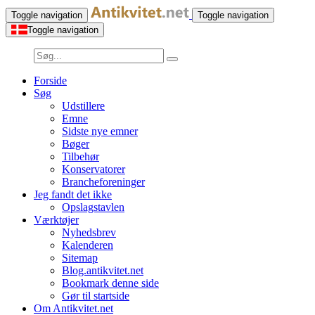
Toggle navigation
Toggle navigation
Toggle navigation
Forside
Søg
Udstillere
Emne
Sidste nye emner
Bøger
Tilbehør
Konservatorer
Brancheforeninger
Jeg fandt det ikke
Opslagstavlen
Værktøjer
Nyhedsbrev
Kalenderen
Sitemap
Blog.antikvitet.net
Bookmark denne side
Gør til startside
Om Antikvitet.net