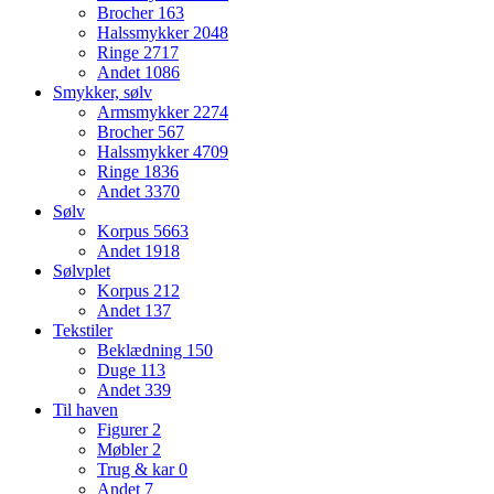
Brocher
163
Halssmykker
2048
Ringe
2717
Andet
1086
Smykker, sølv
Armsmykker
2274
Brocher
567
Halssmykker
4709
Ringe
1836
Andet
3370
Sølv
Korpus
5663
Andet
1918
Sølvplet
Korpus
212
Andet
137
Tekstiler
Beklædning
150
Duge
113
Andet
339
Til haven
Figurer
2
Møbler
2
Trug & kar
0
Andet
7