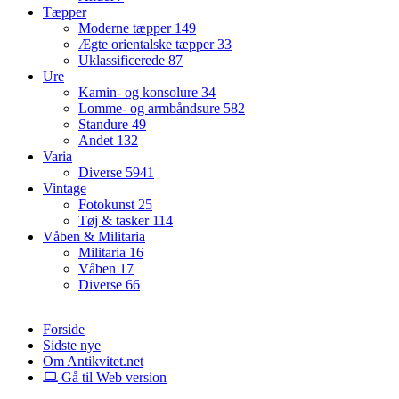
Tæpper
Moderne tæpper
149
Ægte orientalske tæpper
33
Uklassificerede
87
Ure
Kamin- og konsolure
34
Lomme- og armbåndsure
582
Standure
49
Andet
132
Varia
Diverse
5941
Vintage
Fotokunst
25
Tøj & tasker
114
Våben & Militaria
Militaria
16
Våben
17
Diverse
66
Forside
Sidste nye
Om Antikvitet.net
Gå til Web version