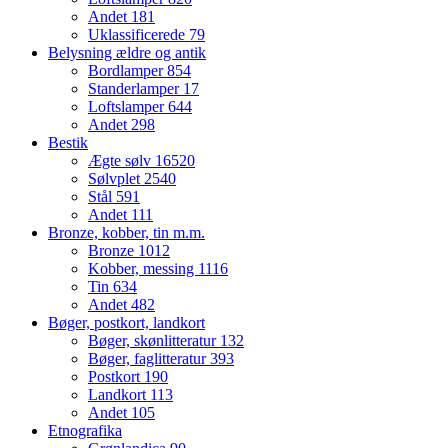
Andet
181
Uklassificerede
79
Belysning ældre og antik
Bordlamper
854
Standerlamper
17
Loftslamper
644
Andet
298
Bestik
Ægte sølv
16520
Sølvplet
2540
Stål
591
Andet
111
Bronze, kobber, tin m.m.
Bronze
1012
Kobber, messing
1116
Tin
634
Andet
482
Bøger, postkort, landkort
Bøger, skønlitteratur
132
Bøger, faglitteratur
393
Postkort
190
Landkort
113
Andet
105
Etnografika