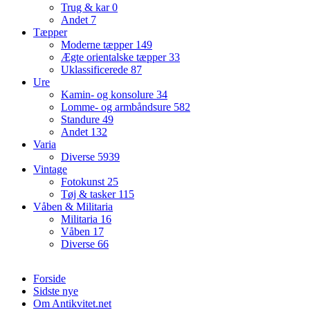
Trug & kar
0
Andet
7
Tæpper
Moderne tæpper
149
Ægte orientalske tæpper
33
Uklassificerede
87
Ure
Kamin- og konsolure
34
Lomme- og armbåndsure
582
Standure
49
Andet
132
Varia
Diverse
5939
Vintage
Fotokunst
25
Tøj & tasker
115
Våben & Militaria
Militaria
16
Våben
17
Diverse
66
Forside
Sidste nye
Om Antikvitet.net