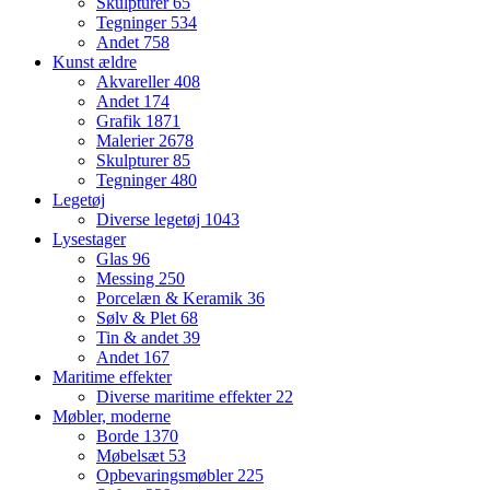
Skulpturer
65
Tegninger
534
Andet
758
Kunst ældre
Akvareller
408
Andet
174
Grafik
1871
Malerier
2678
Skulpturer
85
Tegninger
480
Legetøj
Diverse legetøj
1043
Lysestager
Glas
96
Messing
250
Porcelæn & Keramik
36
Sølv & Plet
68
Tin & andet
39
Andet
167
Maritime effekter
Diverse maritime effekter
22
Møbler, moderne
Borde
1370
Møbelsæt
53
Opbevaringsmøbler
225