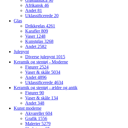
Grønlandica
90
Afrikansk
46
Andet
81
Uklassificerede
20
Glas
Drikkeglas
4261
Karafler
809
Vaser
1248
Kunstglas
3268
Andet
2582
Julepynt
Diverse julepynt
1015
Keramik og stentøj - Moderne
Figurer
2524
Vaser & skåle
5034
Andet
4896
Uklassificerede
4634
Keramik og stentøj - ældre og antik
Figurer
90
Vaser & skåle
134
Andet
348
Kunst moderne
Akvareller
604
Grafik
1556
Malerier
5279