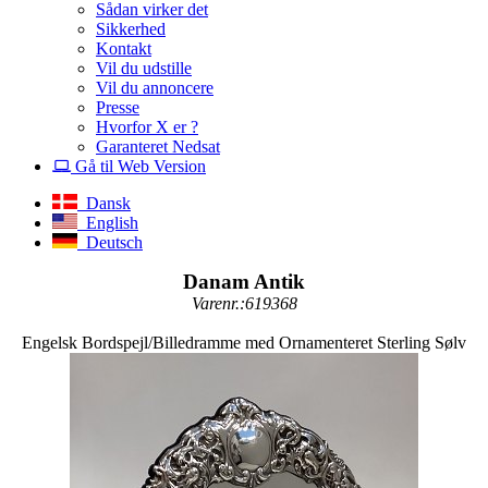
Sådan virker det
Sikkerhed
Kontakt
Vil du udstille
Vil du annoncere
Presse
Hvorfor X er ?
Garanteret Nedsat
Gå til Web Version
Dansk
English
Deutsch
Danam Antik
Varenr.:619368
Engelsk Bordspejl/Billedramme med Ornamenteret Sterling Sølv