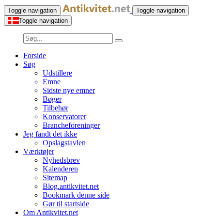
Toggle navigation
Toggle navigation
Toggle navigation
Forside
Søg
Udstillere
Emne
Sidste nye emner
Bøger
Tilbehør
Konservatorer
Brancheforeninger
Jeg fandt det ikke
Opslagstavlen
Værktøjer
Nyhedsbrev
Kalenderen
Sitemap
Blog.antikvitet.net
Bookmark denne side
Gør til startside
Om Antikvitet.net