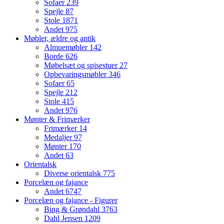
Sofaer
239
Spejle
87
Stole
1871
Andet
975
Møbler, ældre og antik
Almuemøbler
142
Borde
626
Møbelsæt og spisestuer
27
Opbevaringsmøbler
346
Sofaer
65
Spejle
212
Stole
415
Andet
976
Mønter & Frimærker
Frimærker
14
Medaljer
97
Mønter
170
Andet
63
Orientalsk
Diverse orientalsk
775
Porcelæn og fajance
Andet
6747
Porcelæn og fajance - Figurer
Bing & Grøndahl
3763
Dahl Jensen
1209