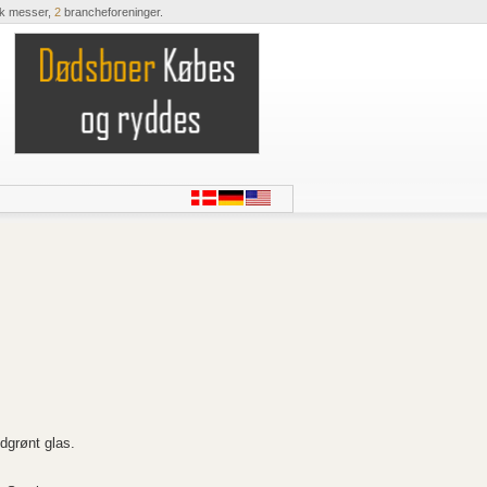
ik messer,
2
brancheforeninger.
dgrønt glas.