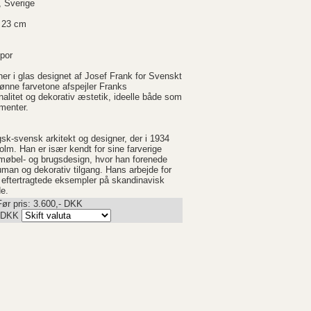
 Sverige
. 23 cm
por
er i glas designet af Josef Frank for Svenskt
ønne farvetone afspejler Franks
nalitet og dekorativ æstetik, ideelle både som
menter.
sk-svensk arkitekt og designer, der i 1934
olm. Han er især kendt for sine farverige
 møbel- og brugsdesign, hvor han forenede
an og dekorativ tilgang. Hans arbejde for
 eftertragtede eksempler på skandinavisk
de.
Før pris: 3.600,- DKK
DKK