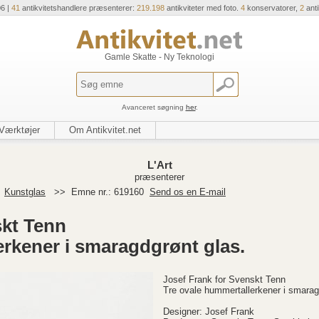
06 |
41
antikvitetshandlere præsenterer:
219.198
antikviteter med foto.
4
konservatorer,
2
ant
Gamle Skatte - Ny Teknologi
Avanceret søgning
her
.
Værktøjer
Om Antikvitet.net
L'Art
præsenterer
>
Kunstglas
>>
Emne nr.: 619160
Send os en E-mail
skt Tenn
erkener i smaragdgrønt glas.
Josef Frank for Svenskt Tenn
Tre ovale hummertallerkener i smarag
Designer: Josef Frank