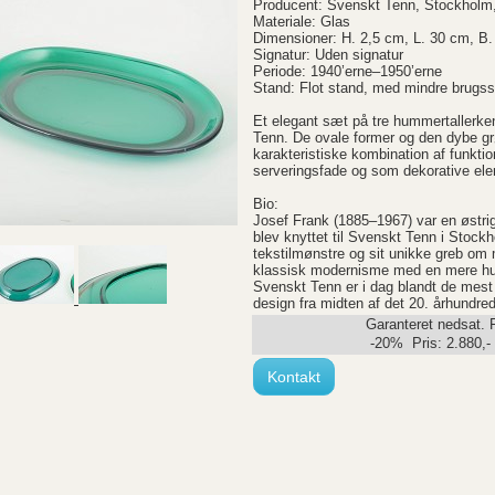
Producent: Svenskt Tenn, Stockholm,
Materiale: Glas
Dimensioner: H. 2,5 cm, L. 30 cm, B
Signatur: Uden signatur
Periode: 1940’erne–1950’erne
Stand: Flot stand, med mindre brugss
Et elegant sæt på tre hummertallerken
Tenn. De ovale former og den dybe gr
karakteristiske kombination af funktio
serveringsfade og som dekorative ele
Bio:
Josef Frank (1885–1967) var en østrig
blev knyttet til Svenskt Tenn i Stockh
tekstilmønstre og sit unikke greb om
klassisk modernisme med en mere hum
Svenskt Tenn er i dag blandt de mest
design fra midten af det 20. århundre
Garanteret nedsat. 
-20% Pris:
2.880
,-
Kontakt