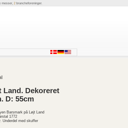
k messer,
2
brancheforeninger.
il
t Land. Dekoreret
m. D: 55cm
byen Barsmark på Løjt Land
rstal 1772
r. Underdel med skuffer