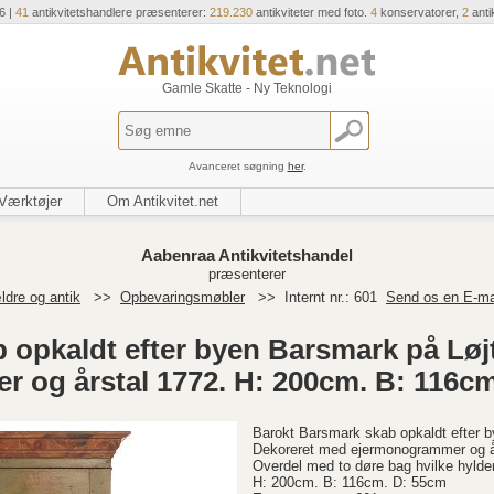
6 |
41
antikvitetshandlere præsenterer:
219.230
antikviteter med foto.
4
konservatorer,
2
anti
Gamle Skatte - Ny Teknologi
Avanceret søgning
her
.
Værktøjer
Om Antikvitet.net
Aabenraa Antikvitetshandel
præsenterer
ldre og antik
>>
Opbevaringsmøbler
>>
Internt nr.: 601
Send os en E-ma
 opkaldt efter byen Barsmark på Løj
og årstal 1772. H: 200cm. B: 116c
Barokt Barsmark skab opkaldt efter 
Dekoreret med ejermonogrammer og å
Overdel med to døre bag hvilke hylde
H: 200cm. B: 116cm. D: 55cm