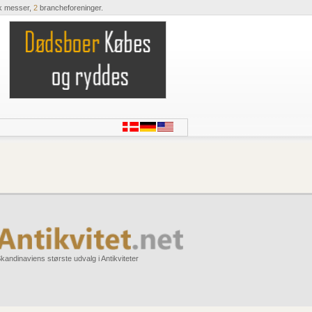
k messer,
2
brancheforeninger.
kandinaviens største udvalg i Antikviteter